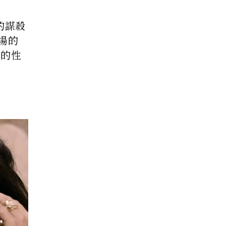
生的謀殺
場的
中的性