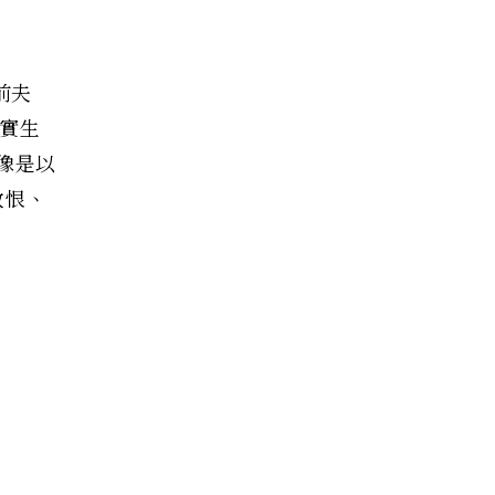
殺前夫
現實生
，像是以
敢恨、