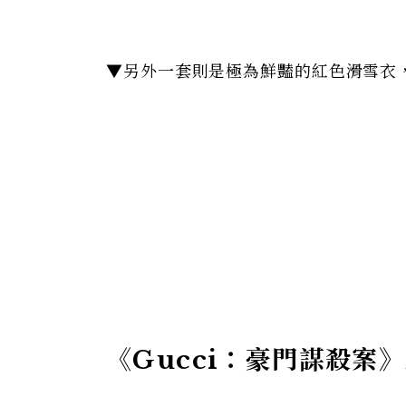
▼另外一套則是極為鮮豔的紅色滑雪衣
《Gucci：豪門謀殺案》