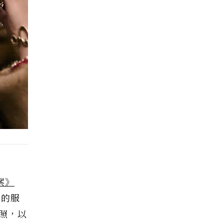
案》
中的服
劇照，以