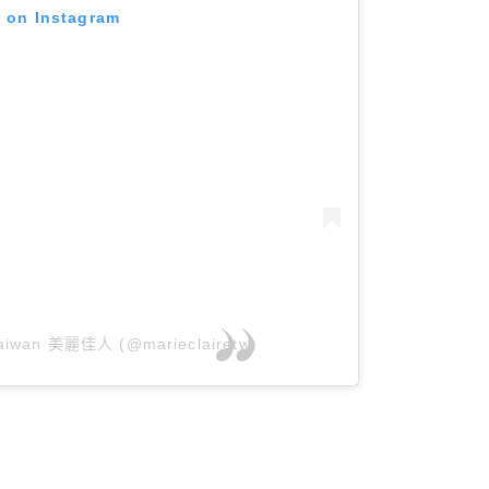
t on Instagram
 Taiwan 美麗佳人 (@marieclairetw)