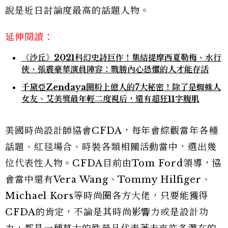
說是近日討論度最高的話題人物。
延伸閱讀：
《沙丘》2021科幻史詩巨作！集結提摩西夏勒梅、水行
俠、張震豪華演員陣容：戰勝內心恐懼的人才能存活
千黛亞Zendaya圈粉上億人的7大秘密！除了是蜘蛛人
女友、艾美獎最年輕二度視后，還有超狂11字腹肌
美國時尚設計師協會CFDA，每年會綜觀當年各種
話題、紅毯場合、時裝各類相關活動當中，選出幾
位代表性人物。CFDA目前由Tom Ford領導，協
會當中還有Vera Wang、Tommy Hilfiger、
Michael Kors等時尚圈各方大佬，只要能獲得
CFDA的肯定，不論是其時尚影響力或是設計功