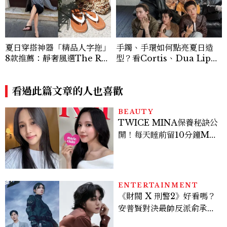
夏日穿搭神器「精品人字拖」
手鐲、手環如何點亮夏日造
8款推薦：靜奢風選The Ro
型？看Cortis、Dua Lip的
w、這雙小貓跟太時髦！
穿搭示範
看過此篇文章的人也喜歡
BEAUTY
TWICE MINA保養秘訣公
開！每天睡前留10分鐘ME
TIME、定期皮拉提斯，6
個日常習慣養出牛奶肌
ENTERTAINMENT
《財閥 X 刑警2》好看嗎？
安普賢對決最帥反派俞承
豪，鄭恩彩接棒女主，開專