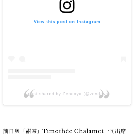
View this post on Instagram
A post shared by Zendaya (@zendaya)
前日與「甜茶」Timothée Chalamet一同出席