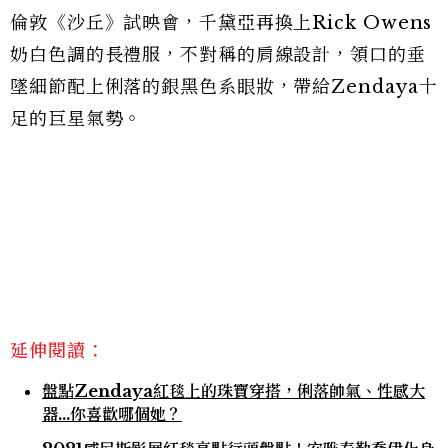
倫敦《沙丘》試映會，千黛亞再換上Rick Owens
奶白色調的長禮服，不對稱的肩線設計，領口的垂
墜細節配上俐落的銀黑色系眼妝，帶給Zendaya十
足的巨星氣勢。
延伸閱讀：
盤點Zendaya紅毯上的珠寶穿搭，俐落帥氣、性感大
器…你喜歡哪個她？