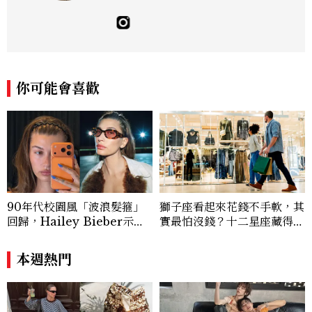
時嘗試其他領域的文字拼湊。工作聯繫：je
sslee9471@gmail.com
你可能會喜歡
90年代校園風「波浪髮箍」
獅子座看起來花錢不手軟，其
回歸，Hailey Bieber示範
實最怕沒錢？十二星座藏得最
如何戴得時髦：這款Miu Mi
深的金錢焦慮，「這星座」比
u髮箍未開賣先爆紅！
價半天，最後卻買最貴的
本週熱門