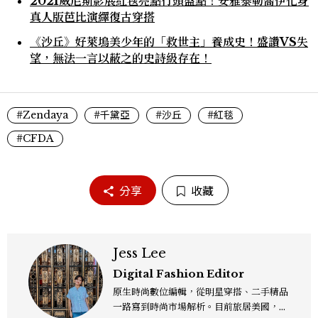
2021威尼斯影展紅毯亮點行頭盤點！安雅泰勒喬伊化身
真人版芭比演繹復古穿搭
《沙丘》好萊塢美少年的「救世主」養成史！盛讚VS失
望，無法一言以蔽之的史詩級存在！
#Zendaya
#千黛亞
#沙丘
#紅毯
#CFDA
分享
收藏
Jess Lee
Digital Fashion Editor
原生時尚數位編輯，從明星穿搭、二手精品
一路寫到時尚市場解析。目前旅居美國，同