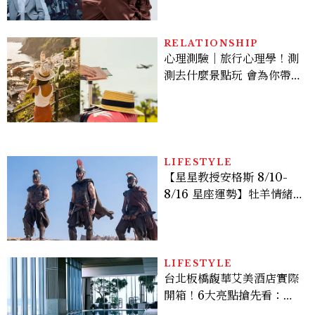
機、刷黑卡，用錢輾壓罪犯
的陳利手回來了，這次能玩
多大？
RELATIONSHIP
心理測驗｜旅行心理學！測
測去什麼景點玩 會為你帶來
好運
LIFESTYLE
【星星教授安格斯 8/10-
8/16 星座運勢】牡羊情緒
變敏感，雙子人際吸引力爆
棚
LIFESTYLE
台北板橋馥華艾美酒店實際
開箱！6大亮點搶先看：新
北最新旅宿地標、高空泳