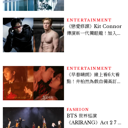
池、客房藏奢華細節
ENTERTAINMENT
《戀愛修課》Kit Connor
傳演新一代獨眼龍！加入新
版《X戰警》，可望搭檔
Sadie Sink
ENTERTAINMENT
《早春晴朗》線上看6大看
點！井柏然為戲自備高訂，
孫千苦等地下戀轉正，雨夜
激吻獲讚慾感天花板
FASHION
BTS 世界巡演
《ARIRANG》Act 2 7 位