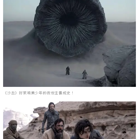
《沙丘》好萊塢美少年的救世主養成史！