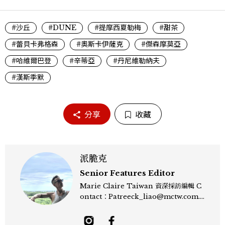
#沙丘
#DUNE
#提摩西夏勒梅
#甜茶
#蕾貝卡弗格森
#奧斯卡伊薩克
#傑森摩莫亞
#哈維爾巴登
#辛蒂亞
#丹尼維勒納夫
#漢斯季默
分享
收藏
派脆克
Senior Features Editor
Marie Claire Taiwan 資深採訪編輯 C
ontact：Patreeck_liao@mctw.com.t
w 擅長捕捉當代文化與時尚交會的瞬間，以
敏銳的觀察力與敘事能力，撰寫出兼具深度