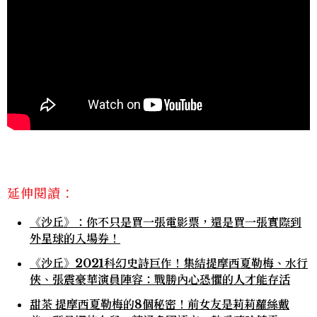
延伸閱讀：
《沙丘》：你不只是買一張電影票，還是買一張實際到
外星球的入場券！
《沙丘》2021科幻史詩巨作！集結提摩西夏勒梅、水行
俠、張震豪華演員陣容：戰勝內心恐懼的人才能存活
甜茶 提摩西夏勒梅的8個秘密！前女友是莉莉蘿絲戴