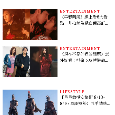
多大？
ENTERTAINMENT
《早春晴朗》線上看6大看
點！井柏然為戲自備高訂，
孫千苦等地下戀轉正，雨夜
激吻獲讚慾感天花板
ENTERTAINMENT
《現在不是外遇的問題》意
外好看！抓偷吃反轉變命
案？金憓秀傳奇美腿被讚
爆、金智勳大秀腹肌，曹汝
貞雙影后飆戲，線上看7大
看點懶人包
LIFESTYLE
【星星教授安格斯 8/10-
8/16 星座運勢】牡羊情緒
變敏感，雙子人際吸引力爆