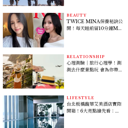
棚
BEAUTY
TWICE MINA保養秘訣公
開！每天睡前留10分鐘ME
TIME、定期皮拉提斯，6
個日常習慣養出牛奶肌
RELATIONSHIP
心理測驗｜旅行心理學！測
測去什麼景點玩 會為你帶來
好運
LIFESTYLE
台北板橋馥華艾美酒店實際
開箱！6大亮點搶先看：新
北最新旅宿地標、高空泳
池、客房藏奢華細節