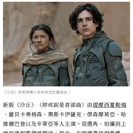
《沙丘》好萊塢美少年的救世主養成史！
新版《沙丘》（抑或說是首部曲）由
提摩西夏勒梅
、蕾貝卡弗格森、奧斯卡伊薩克、傑森摩莫亞、哈
維爾巴登以及辛蒂亞等人主演。從選角、拍攝到上