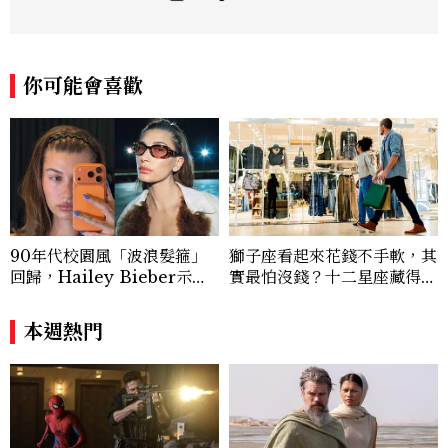
與美感的專題內容，長期關注亞洲娛樂、人
物專訪、流行風格與 LGBTQ 多元議題。
曾專訪多位影視與音樂領域的代表人物，擅
長以細膩視角挖掘藝人內在的故事與蛻變。
你可能會喜歡
除了平面編輯，他也涉足影像企劃、封面製
作等，能靈活整合內容與視覺，打造具感染
力的跨平台敘事語言。認為好的內容不僅是
記錄時代，更是溫柔的行動——在每一段訪
談與每一篇文章裡，留下值得反覆回味的
光。
90年代校園風「波浪髮箍」
獅子座看起來花錢不手軟，其
回歸，Hailey Bieber示範
實最怕沒錢？十二星座藏得最
如何戴得時髦：這款Miu Mi
深的金錢焦慮，「這星座」比
u髮箍未開賣先爆紅！
價半天，最後卻買最貴的
本週熱門