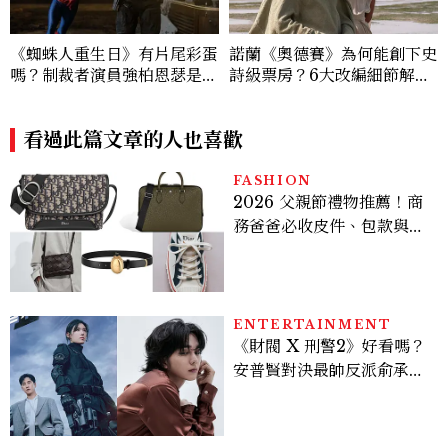
《蜘蛛人重生日》有片尾彩蛋
諾蘭《奧德賽》為何能創下史
嗎？制裁者演員強柏恩瑟是
詩級票房？6大改編細節解
誰？《陰屍路》走紅，也演出
析：安海瑟薇、莎莉賽隆、千
《奧德賽》
黛亞三位女性角色如何改變奧
看過此篇文章的人也喜歡
德修斯
FASHION
2026 父親節禮物推薦！商
務爸爸必收皮件、包款與鞋
履一次看
ENTERTAINMENT
《財閥 X 刑警2》好看嗎？
安普賢對決最帥反派俞承
豪，鄭恩彩接棒女主，開專
機、刷黑卡，用錢輾壓罪犯
的陳利手回來了，這次能玩