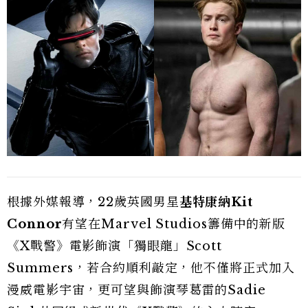
根據外媒報導，22歲英國男星
基特康納Kit
Connor
有望在Marvel Studios籌備中的新版
《X戰警》電影飾演「獨眼龍」Scott
Summers，若合約順利敲定，他不僅將正式加入
漫威電影宇宙，更可望與飾演琴葛雷的Sadie