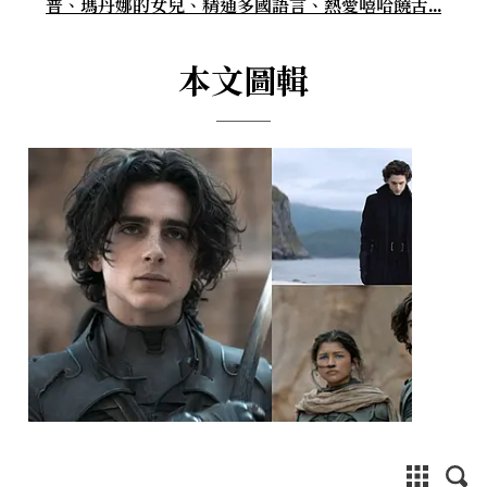
普、瑪丹娜的女兒、精通多國語言、熱愛嘻哈饒舌...
本文圖輯