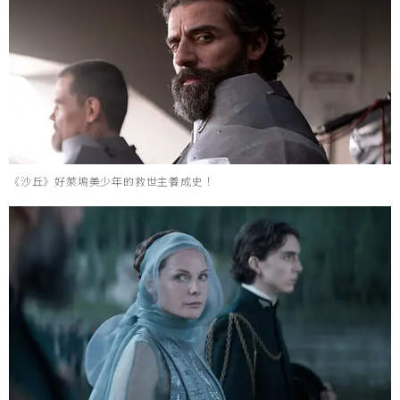
《沙丘》好萊塢美少年的救世主養成史！