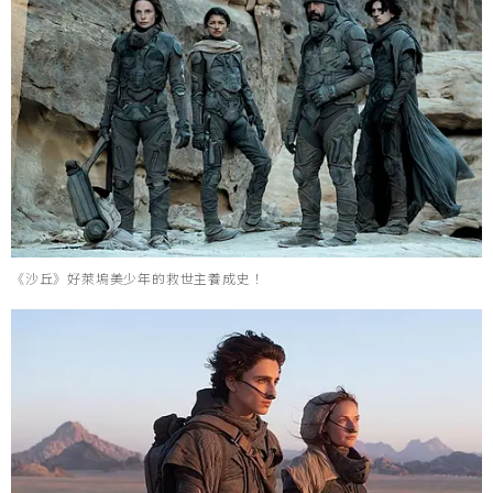
《沙丘》好萊塢美少年的救世主養成史！