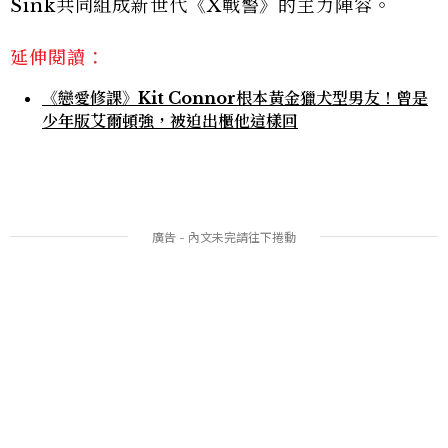
Sink共同組成新世代《X戰警》的主力陣容。
延伸閱讀：
《戀愛修課》Kit Connor根本黃金獵犬型男友！曾是
少年版艾爾頓強，被迫出櫃他這樣回