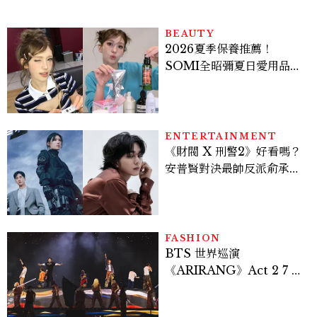
BEAUTY
2026夏季保養推薦！
SOMI全昭彌夏日愛用品公
開，防曬、護髮、止汗、頭
皮保養10款好物一次看
ENTERTAINMENT
《財閥 X 刑警2》好看嗎？
安普賢對決最帥反派俞承
豪，鄭恩彩接棒女主，開專
機、刷黑卡，用錢輾壓罪犯
的陳利手回來了，這次能玩
多大？
FASHION
BTS 世界巡演
《ARIRANG》Act 2 7 位
成員舞台造型一次看