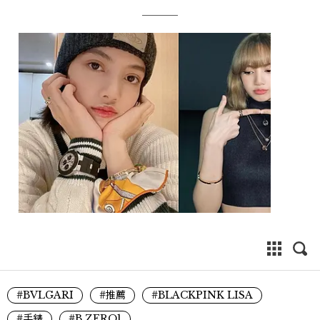
#BVLGARI
#推薦
#BLACKPINK LISA
#手錶
#B ZERO1