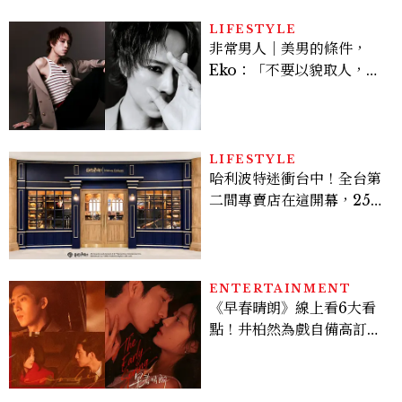
LIFESTYLE
非常男人｜美男的條件，
Eko：「不要以貌取人，內
在與外在同樣重要。」
LIFESTYLE
哈利波特迷衝台中！全台第
二間專賣店在這開幕，25週
年限定周邊、托特包太值得
入手
ENTERTAINMENT
《早春晴朗》線上看6大看
點！井柏然為戲自備高訂，
孫千苦等地下戀轉正，雨夜
激吻獲讚慾感天花板