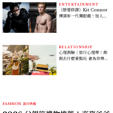
ENTERTAINMENT
《戀愛修課》Kit Connor
傳演新一代獨眼龍！加入新
版《X戰警》，可望搭檔
Sadie Sink
RELATIONSHIP
心理測驗｜旅行心理學！測
測去什麼景點玩 會為你帶來
好運
FASHION
流行快報