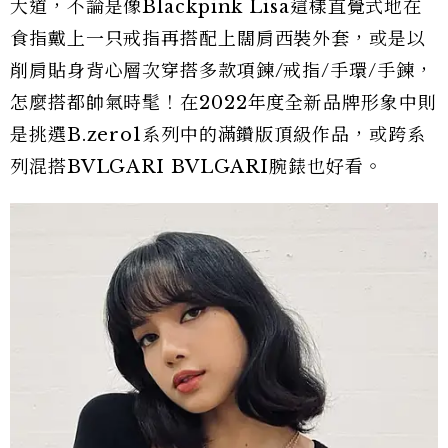
大道，不論是像Blackpink Lisa這樣直覺式地在
食指戴上一只戒指再搭配上闊肩西裝外套，或是以
削肩貼身背心層次穿搭多款項鍊/戒指/手環/手鍊，
怎麼搭都帥氣時髦！在2022年度全新品牌形象中則
是挑選B.zero1系列中的滿鑽版頂級作品，或跨系
列混搭BVLGARI BVLGARI腕錶也好看。