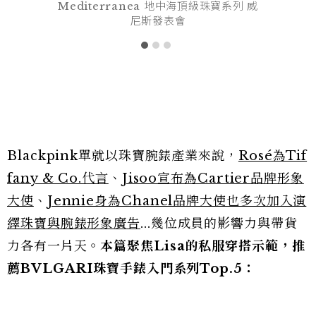
Mediterranea 地中海頂級珠寶系列 威
尼斯發表會
Blackpink單就以珠寶腕錶產業來說，
Rosé為Tif
fany & Co.代言
、
Jisoo宣布為Cartier品牌形象
大使
、
Jennie身為Chanel品牌大使也多次加入演
繹珠寶與腕錶形象廣告
...幾位成員的影響力與帶貨
力各有一片天。
本篇聚焦Lisa的私服穿搭示範，推
薦BVLGARI珠寶手錶入門系列Top.5：