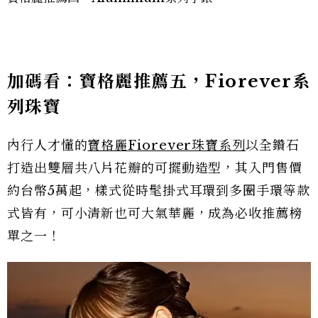
加碼看：寶格麗推薦五，Fiorever系
列珠寶
內行人才懂的
寶格麗Fiorever珠寶系列
以全鑽石
打造出雙層共八片花瓣的可擺動造型，其入門售價
約台幣5萬起，樣式從時髦掛式耳環到多圈手環等款
式皆有，可小清新也可大氣華麗，成為必收推薦榜
單之一！