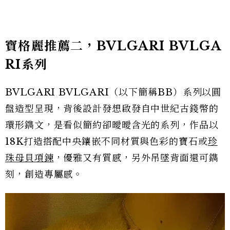
寶格麗推薦二，BVLGARI BVLGA
RI系列
BVLGARI BVLGARI（以下簡稱BB）系列以圓
盤造型呈現，背後設計發想啟發自中世紀古錢幣的
環形鐫文，是看似簡約卻曖曖含光的系列，作品以
18K打造搭配中央鑲嵌不同材質與色彩的寶石或
珍
珠母貝項鍊
，優雅又有質感，另外吊墜背面還可鐫
刻，創造專屬感。