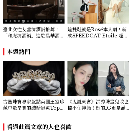
臺北女性友善清酒舖推薦！
這雙鞋就是Rosé本人啊！新
「和庵清酒舖」進駐晶華酒
款SPEEDCAT Etoile 超級
店：首創五行心情選酒、單杯
美，緞面光澤+蝴蝶結，更聯
180元起輕鬆微醺
名 nomel 推出夏日檸檬黃
本週熱門
贈禮
古董珠寶專家盤點英國王室珍
《鬼謎東宮》洪秀珠畫鬼妝也
藏中最昂貴的結婚冠冕Top.
擋不住神顏！她的IG更是滿
5！
滿的高級感穿搭範本
看過此篇文章的人也喜歡