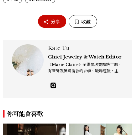
分享
收藏
Kate Tu
Chief Jewelry & Watch Editor
《Marie Claire》全媒體珠寶鐘錶主編。
有臺灣及英國倫敦的求學、職場經驗，主修
新聞學和時尚媒體。累積十年以上的《美麗
佳人》編輯工作內容，包括錶展等國際活動
採訪、珠寶市場動態等專題，及視覺拍攝執
行。用貼近生活且具知識性的視角，發掘珠
寶腕錶的細節美。Email：kate_tu@mc
tw.com.tw
你可能會喜歡