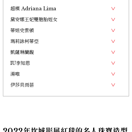
超模 Adriana Lima
黛安娜王妃雙胞胎姪女
蒂妲史雲頓
瑪莉詠柯蒂亞
凱薩琳蘭馥
IU李知恩
湯唯
伊莎貝雨蓓
2022年坎城影展紅毯的名人珠寶造型