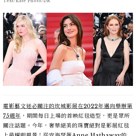
Text/Kate Photo/DR
電影藝文迷必關注的坎城影展在2022年邁向舉辦第
75週年
，期間每日上場的首映紅毯造型，更是眾所
關注話題。今年，奢華絕美的珠寶絕對是影展紅毯
上最耀眼風景！從
安海瑟薇
Anne Hathaway的