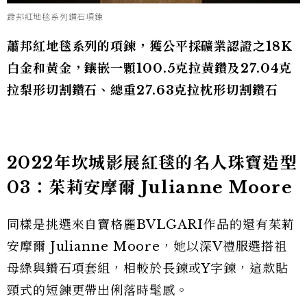
蕭邦紅地毯系列鑽石項鍊
蕭邦紅地毯系列的項鍊，獲公平採礦業認證之18K
白金和黃金，鑲嵌一顆100.5克拉黃鑽及27.04克
拉梨形切割鑽石、總重27.63克拉枕形切割鑽石
2022年坎城影展紅毯的名人珠寶造型
03：茱莉安摩爾 Julianne Moore
同樣是挑選來自寶格麗BVLGARI作品的還有茱莉
安摩爾 Julianne Moore，她以深V禮服選搭祖
母綠與鑽石項套組，相較於長鍊或Y字鍊，這款貼
頸式的短鍊更帶出俐落時髦感。