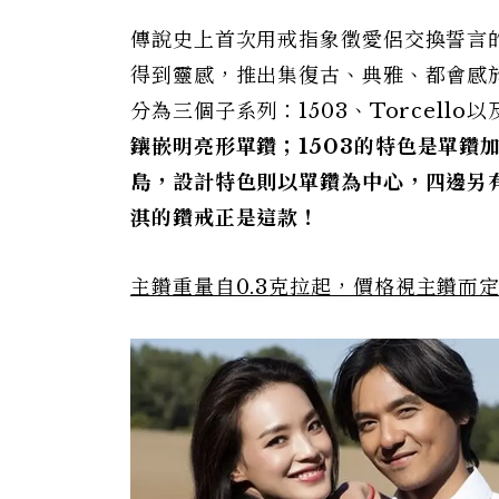
傳說史上首次用戒指象徵愛侶交換誓言的
得到靈感，推出集復古、典雅、都會感於一身的
分為三個子系列：1503、Torcello以及
鑲嵌明亮形單鑽；1503
的特色是單鑽加
島，設計特色則以單鑽為中心，四邊另
淇的鑽戒正是這款！
主鑽重量自0.3
克拉起，價格視主鑽而