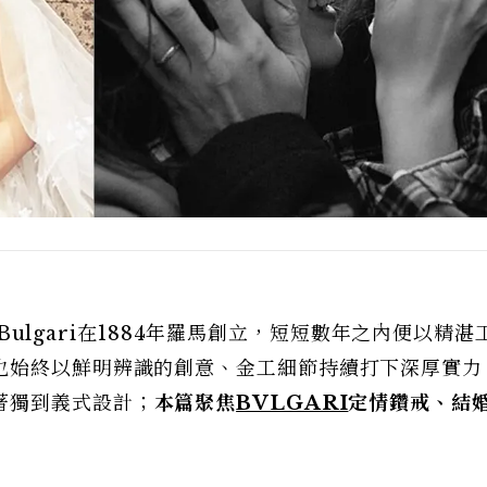
o Bulgari在1884年羅馬創立，短短數年之內便以精湛
也始終以鮮明辨識的創意、金工細節持續打下深厚實力
著獨到義式設計；
本篇聚焦
BVLGARI
定情鑽戒、結