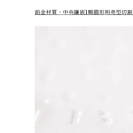
鉑金材質，中央鑲嵌1
顆圓形明亮型切割