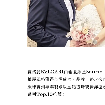
寶格麗BVLGARI
由希臘銀匠Sotiri
華麗風格獲得市場成功，品牌一路走來
級珠寶到專業製錶以至婚禮珠寶皆洋溢
系列Top.10
推薦：