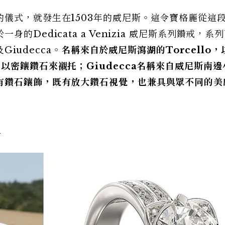
儀式，就發生在1503年的威尼斯。這令寶格麗從這
Dedicata a Venizia 威尼斯系列鑽戒，系
Giudecca。
名稱來自於威尼斯瀉湖的
Torcello
，
以密鑲鑽石來襯托；Giudecca
名稱來自威尼斯南邊
有鑽石鑲飾，既有放大鑽石視覺，也兼具與眾不同的美
定