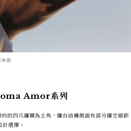
列形象圖
Roma Amor系列
簡約的四爪鑲鑽為主角，鑲台結構側面有部分鏤空細節
設計選擇。