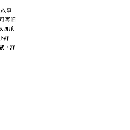
段故事
列可再細
以四爪
小群
感，舒