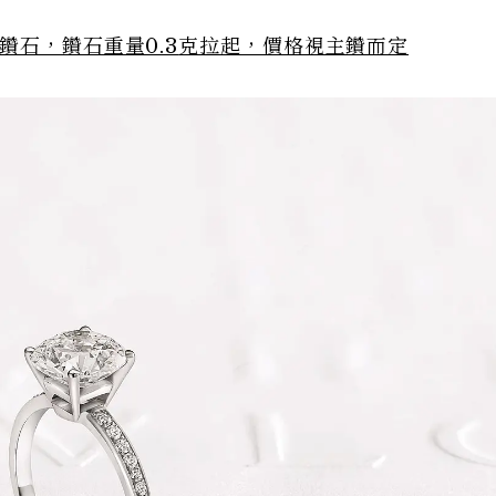
鑽石，鑽石重量0.3
克拉起，價格視主鑽而定