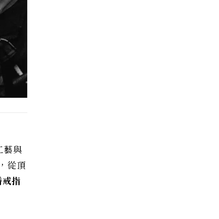
工藝與
，從頂
婚戒指