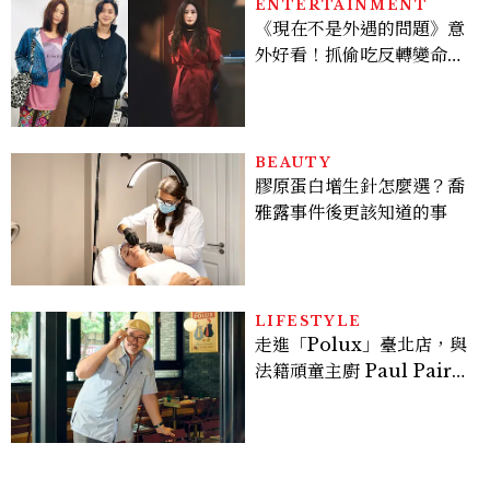
ENTERTAINMENT
《現在不是外遇的問題》意
外好看！抓偷吃反轉變命
案？金憓秀傳奇美腿被讚
爆、金智勳大秀腹肌，曹汝
貞雙影后飆戲，線上看7大
看點懶人包
BEAUTY
膠原蛋白增生針怎麼選？喬
雅露事件後更該知道的事
LIFESTYLE
走進「Polux」臺北店，與
法籍頑童主廚 Paul Pairet
對談：「我不做妥協的美
味」