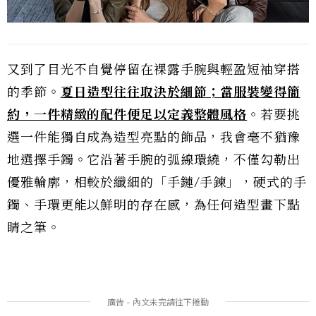
又到了目光不自覺停留在裸露手腕與輕盈短袖穿搭
的季節。
夏日造型往往取決於細節；當服裝變得簡
約，一件精緻的配件便足以定義整體風格
。若要挑
選一件能獨自成為造型亮點的飾品，我會毫不猶豫
地選擇手鐲。它沿著手腕的弧線環繞，不僅勾勒出
優雅輪廓，相較於纖細的「手鏈/手鍊」，硬式的手
鐲、手環更能以鮮明的存在感，為任何造型畫下點
睛之筆。