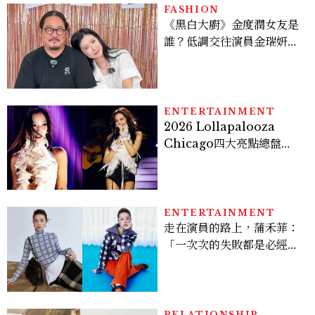
FASHION
《黑白大廚》金度潤女友是
誰？低調交往演員金瑞妍、
曾出演《少年法庭》，私下
極簡風穿搭是日常範本！
ENTERTAINMENT
2026 Lollapalooza
Chicago四大亮點總盤
點， JENNIE、 CORTIS
登台，K-POP擄獲全球！
ENTERTAINMENT
走在演員的路上，蒲禾菲：
「一次次的失敗都是必經過
程，必須要經過那些練習，
才能做得好。」
RELATIONSHIP