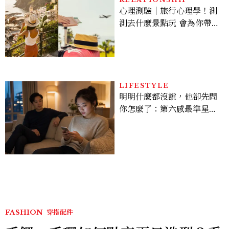
心理測驗｜旅行心理學！測
測去什麼景點玩 會為你帶來
好運
LIFESTYLE
明明什麼都沒說，他卻先問
你怎麼了：第六感最準星座
TOP3，巨蟹座連語氣都有
感，這星座根本瞞不住
FASHION
穿搭配件