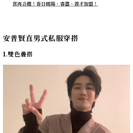
宮再合體！春日暖陽、睿盡、善才加盟！
安普賢直男式私服穿搭
1.雙色疊搭