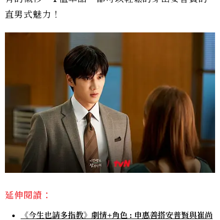
直男式魅力！
延伸閱讀：
《今生也請多指教》劇情+角色 : 申惠善搭安普賢與崔尚