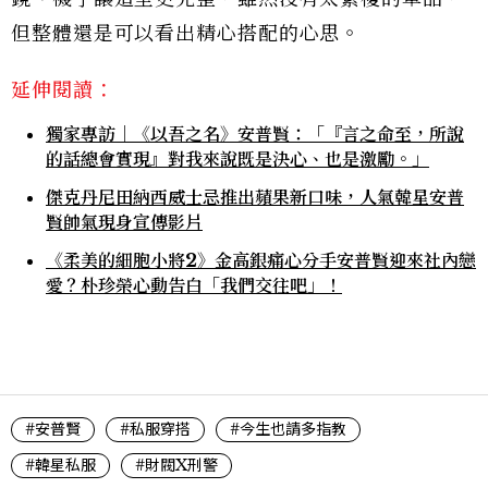
但整體還是可以看出精心搭配的心思。
延伸閱讀：
獨家專訪｜《以吾之名》安普賢：「『言之命至，所說
的話總會實現』對我來說既是決心、也是激勵。」
傑克丹尼田納西威士忌推出蘋果新口味，人氣韓星安普
賢帥氣現身宣傳影片
《柔美的細胞小將2》金高銀痛心分手安普賢迎來社內戀
愛？朴珍榮心動告白「我們交往吧」！
#安普賢
#私服穿搭
#今生也請多指教
#韓星私服
#財閥X刑警