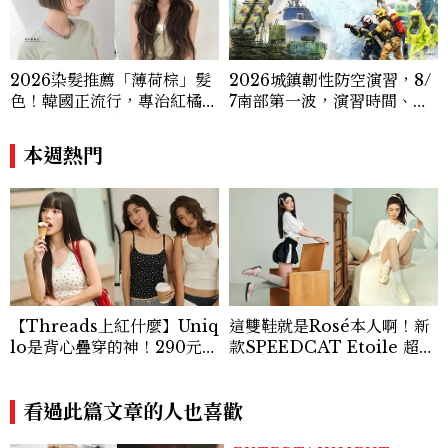
2026染髮推薦「薄荷棕」髮
2026城鎮韌性防空演習，8/
色！韓國正流行，專治紅橘
7南部第一波，演習時間、可
感，不漂也能染出高級透明感
以出門嗎？罰款懶人包
本週熱門
【Threads上紅什麼】Uniq
這雙鞋就是Rosé本人啊！新
lo是背心疊穿的神！290元蕾
款SPEEDCAT Etoile 超級
絲+碎花+亨利領背心怎麼
美，緞面光澤+蝴蝶結，更聯
搭？3套公式無腦跟上
名 nomel 推出夏日檸檬黃
看過此篇文章的人也喜歡
贈禮