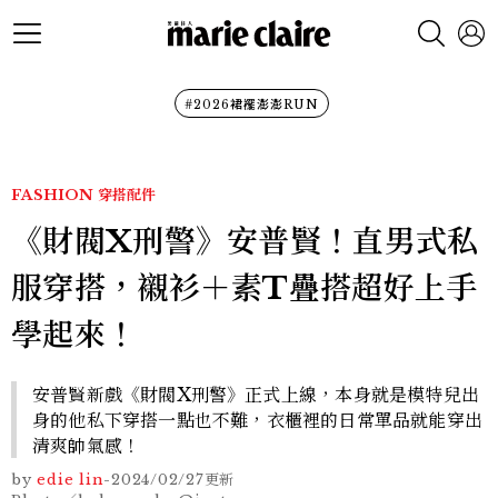
#2026裙襬澎澎RUN
FASHION
穿搭配件
《財閥X刑警》安普賢！直男式私
服穿搭，襯衫＋素T疊搭超好上手
學起來！
安普賢新戲《財閥X刑警》正式上線，本身就是模特兒出
身的他私下穿搭一點也不難，衣櫃裡的日常單品就能穿出
清爽帥氣感！
by
edie lin
-
2024/02/27
更新