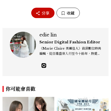
分享
收藏
edie lin
Senior Digital Fashion Editor
《Marie Claire 美麗佳人》資深數位時尚
編輯，從日雜盛世入行至今十餘年，熱愛服
裝、鞋包與配件，以及趨勢觀察與名人風格
研究，還有點天秤座一眼看穿「這會紅」的
美感本能，更擅長把流行轉化成讀者真正用
得上的穿搭靈感，對購物完全沒有抵抗力
（一律視為靈感投資），記住：“Life is to
o short to blend in.” Contact：edie_
你可能會喜歡
lin@mctw.com.tw