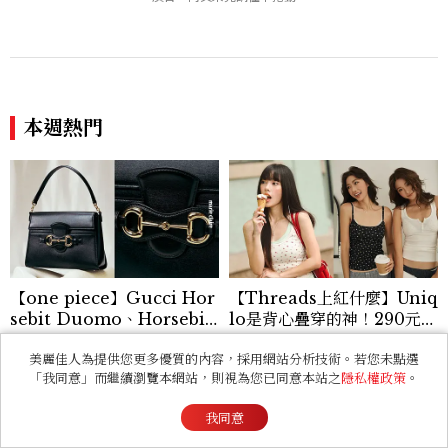
肌
一次玩
本週熱門
【one piece】Gucci Hor
【Threads上紅什麼】Uniq
sebit Duomo、Horsebit
lo是背心疊穿的神！290元蕾
Ristretto 登場！一枚金屬馬
絲+碎花+亨利領背心怎麼
銜如何成為 Gucci 百年品牌
美麗佳人為提供您更多優質的內容，採用網站分析技術。若您未點選
搭？3套公式無腦跟上
「我同意」而繼續瀏覽本網站，則視為您已同意本站之
隱私權政策
。
最經典的象徵
看過此篇文章的人也喜歡
我同意
LIFESTYLE
臺北女性友善清酒舖推薦！