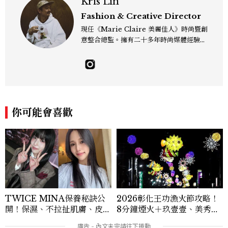
Kris Lin
Fashion & Creative Director
現任《Marie Claire 美麗佳人》時尚暨創
意整合總監。擁有二十多年時尚媒體經驗，
關注流行趨勢，更關心風格背後的美學、文
化與情感。喜歡在時尚裡找故事，也習慣用
影像描繪美的力量。工作專長涵蓋秀場報
導、時尚造型、影像創意、藝術合作與雜誌
策劃。相信時尚的力量來自與生活的連結
——有時是一個剪裁、一張影像、一段文
你可能會喜歡
字，都能找到屬於自己的樣子。kris_lin
@mctw.com.tw
TWICE MINA保養秘訣公
2026彰化王功漁火節攻略！
開！保濕、不拉扯肌膚、皮拉
8分鐘煙火＋玖壹壹、美秀集
提斯，6個日常習慣養出牛奶
團開唱，千人烤蚵、鯊魚先生