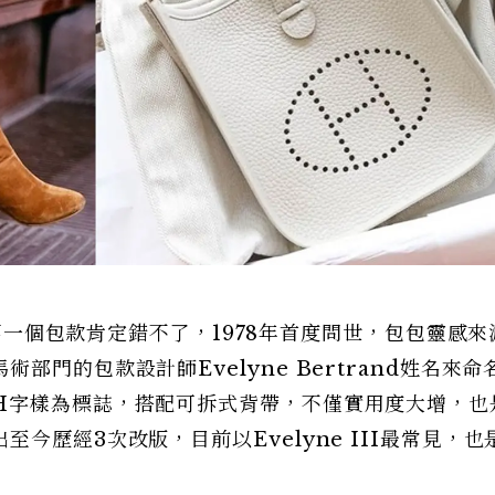
界的第一個包款肯定錯不了，1978年首度問世，包包靈感
門的包款設計師Evelyne Bertrand姓名來命
H字樣為標誌，搭配可拆式背帶，不僅實用度大增，也
今歷經3次改版，目前以Evelyne III最常見，也