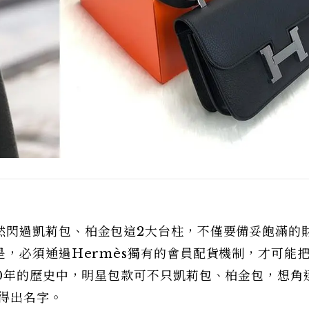
然閃過凱莉包、柏金包這2大台柱，不僅要備妥飽滿的
，必須通過Hermès獨有的會員配貨機制，才可能
0年的歷史中，明星包款可不只凱莉包、柏金包，想角
叫得出名字。