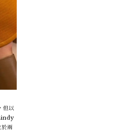
，但以
ndy
位於兩