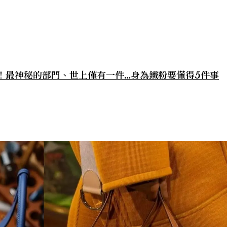
登台！最神秘的部門、世上僅有一件…身為鐵粉要懂得5件事