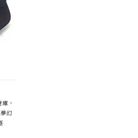
財庫，
把夢幻
逐