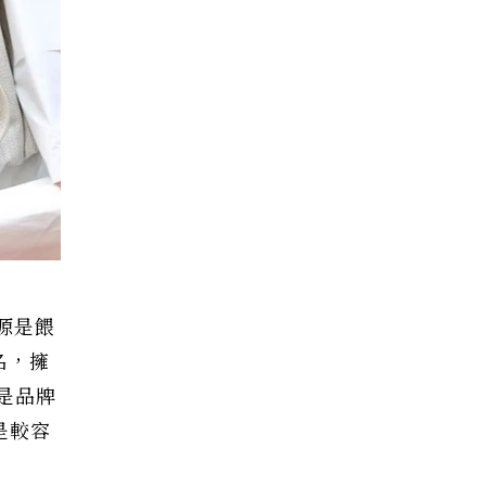
來源是餵
名，擁
是品牌
是較容