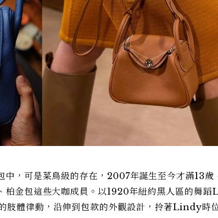
包中，可是菜鳥級的存在，2007年誕生至今才滿13歲
、柏金包這些大咖成員。以1920年紐約黑人區的舞蹈Li
的肢體律動，沿伸到包款的外觀設計，拎著Lindy時