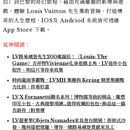
拉）到巴黎的奇幻旅程，藉由充滿童趣的影像與遊
戲，體驗 Louis Vuitton 先生勇敢冒險、打造傳
奇的人生歷程，IOS及 Andriod 系統皆可透過
App Store 下載。
延伸閱讀：
LV路易威登先生200歲誕辰！《Louis: The
Game》吉祥物Vivienne化身遊戲主角，LV迷你小包
配件、明信片等你來收集
時尚龍頭爭霸戰，LVMH 集團與 Kering 開雲集團戰
力比拚，你看好誰
LV X Fornasetti聯名系列！博物館等級的精品，雕塑
印花小包、古典錢幣項鍊…值得收藏的包包+飾品這一篇
告訴你（附售價
LV超奢華Objets Nomades家具登台開展！拆卸式沙
發、幾何提把燈籠，帶你一睹路易威登質感家具工