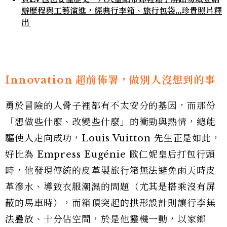
辦歷程與工藝演進，經典行李箱、旅行包袋...珍貴照片釋
出
Innovation 超前佈署，做別人沒想到的事
勇於冒險的人骨子裡都有不太安分的基因，而那份
「想做些什麼、改變些什麼」的衝勁與熱情，總能
驅使人走向成功，Louis Vuitton 先生正是如此，
好比為 Empress Eugénie 歐仁妮皇后打包行頭
時，他發現傳統的皮革製旅行箱無法避免雨天時皮
革滲水、導致衣服潮濕的問題（尤其是搭乘沒有屏
蔽的馬車時），而箱頂突起的拱形設計則讓行李無
法疊放、十分佔空間，於是他靈機一動，以家鄉