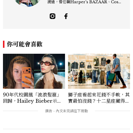
渡過，曾任職Harper’s BAZAAR、Cos
mopolitan、madame Figaro、Mari
e Claire、GQ…等國際中文版，熱愛時
尚、電影、搖滾樂、旅行，喜歡一切讓生活
更豐富有趣的人事物。
你可能會喜歡
90年代校園風「波浪髮箍」
獅子座看起來花錢不手軟，其
回歸，Hailey Bieber示範
實最怕沒錢？十二星座藏得最
如何戴得時髦：這款Miu Mi
深的金錢焦慮，「這星座」比
u髮箍未開賣先爆紅！
價半天，最後卻買最貴的
本週熱門