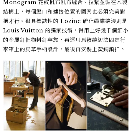
Monogram 花紋帆布帆布縫合、拉緊並黏在木製
結構上，每個縫口和連接位置的圖案也必須完美對
稱才行。很具標誌性的 Lozine 硫化纖維鑲邊則是
Louis Vuitton 的獨家技術，得用上好幾千個細小
的金屬釘把物料釘牢靠，再運用馬鞍縫紉法固定行
李箱上的皮革手柄設計，最後再安裝上黃銅鎖扣。