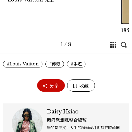
185
1
/
8
#Louis Vuitton
#傳奇
#手遊
分享
收藏
Daisy Hsiao
時尚暨創意整合總監
學的是中文，人生的精華歲月卻都在時尚圈