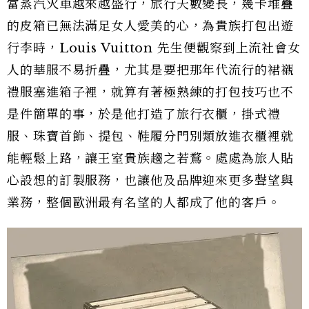
當蒸汽火車越來越盛行，旅行天數變長，幾卡堆疊
的皮箱已無法滿足女人愛美的心，為貴族打包出遊
行李時，Louis Vuitton 先生便觀察到上流社會女
人的華服不易折疊，尤其是要把那年代流行的裙襯
禮服塞進箱子裡，就算有著極熟練的打包技巧也不
是件簡單的事，於是他打造了旅行衣櫃，掛式禮
服、珠寶首飾、提包、鞋履分門別類放進衣櫃裡就
能輕鬆上路，讓王室貴族趨之若鶩。處處為旅人貼
心設想的訂製服務，也讓他及品牌迎來更多聲望與
業務，整個歐洲最有名望的人都成了他的客戶。