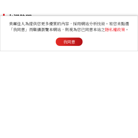
美麗佳人為提供您更多優質的內容，採用網站分析技術。若您未點選
「我同意」而繼續瀏覽本網站，則視為您已同意本站之
隱私權政策
。
夠經典才夠大膽！ LIMELI
Taylor Swift老公Travis K
GHT GALA激盪 工藝觸覺
elce是誰？5個故事認識泰勒
我同意
與視覺能量
絲新婚老公，從NFL傳奇到
寵妻代表
看過此篇文章的人也喜歡
FASHION
2026 父親節禮物推薦！商
務爸爸必收皮件、包款與鞋
履一次看
LIFESTYLE
【星星教授安格斯 8/10-