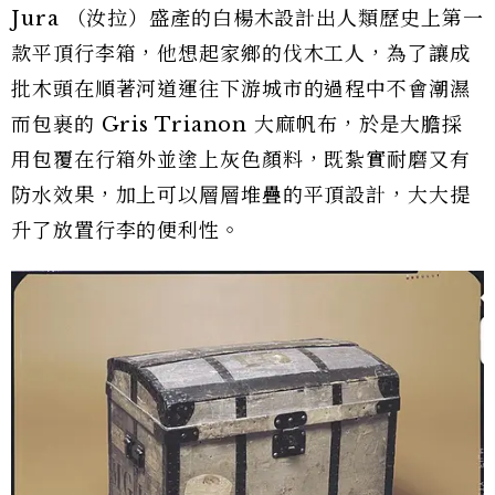
Jura （汝拉）盛產的白楊木設計出人類歷史上第一
款平頂行李箱，他想起家鄉的伐木工人，為了讓成
批木頭在順著河道運往下游城市的過程中不會潮濕
而包裹的 Gris Trianon 大麻帆布，於是大膽採
用包覆在行箱外並塗上灰色顏料，既紮實耐磨又有
防水效果，加上可以層層堆疊的平頂設計，大大提
升了放置行李的便利性。