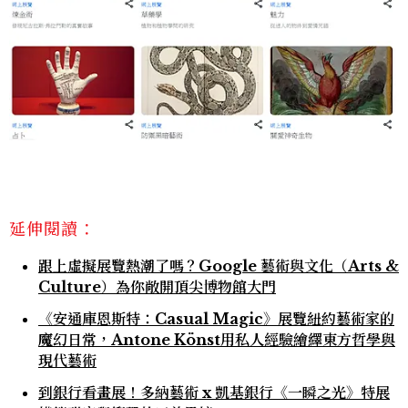
延伸閱讀：
跟上虛擬展覽熱潮了嗎？Google 藝術與文化（Arts &
Culture）為你敞開頂尖博物館大門
《安通庫恩斯特：Casual Magic》展覽紐約藝術家的
魔幻日常，Antone Könst用私人經驗繪繹東方哲學與
現代藝術
到銀行看畫展！多納藝術 x 凱基銀行《一瞬之光》特展