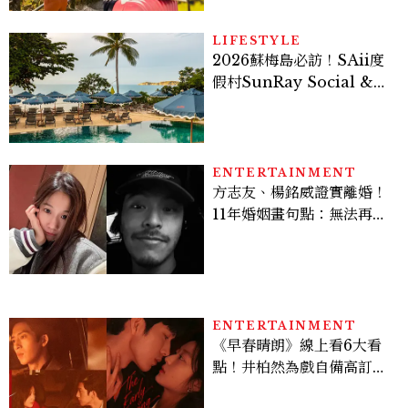
LIFESTYLE
2026蘇梅島必訪！SAii度
假村SunRay Social &
Swim Club全新開箱，6
大亮點體驗懶人包
ENTERTAINMENT
方志友、楊銘威證實離婚！
11年婚姻畫句點：無法再做
情人，但永遠是家人
ENTERTAINMENT
《早春晴朗》線上看6大看
點！井柏然為戲自備高訂，
孫千苦等地下戀轉正，雨夜