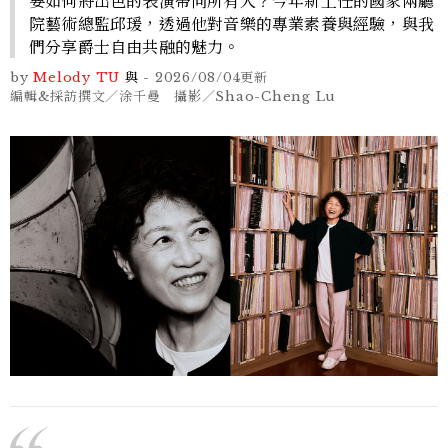
要如何將出色的表演帶向所有人？今年新上任的國家兩廳
院藝術總監邱瑗，透過他對音樂的專業素養與經驗，與我
們分享爵士自由共融的魅力。
by
Melody TU
與
-
2026/08/04
更新
編輯&採訪撰文／涂千曼 攝影／Shao-Cheng Lu