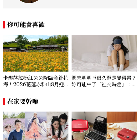
你可能會喜歡
卡娜赫拉粉紅兔兔降臨金針花
週末明明睡很久還是覺得累？
海！2026花蓮赤科山8月迎
妳可能中了「社交時差」：睡
滿開花期，40公頃金色花毯
眠專家親授3招把生理時鐘調
＋夢幻打卡攻略
回來
在家要幹嘛