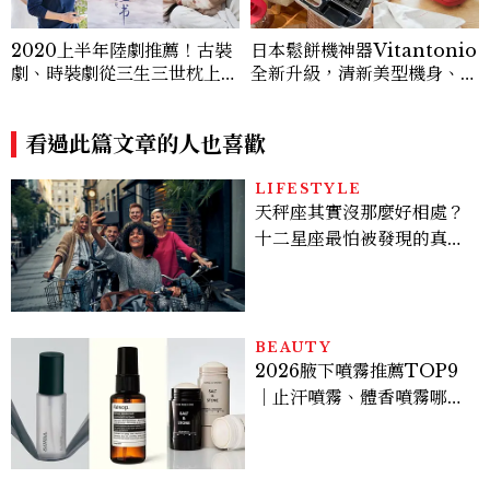
2020上半年陸劇推薦！古裝
日本鬆餅機神器Vitantonio
劇、時裝劇從三生三世枕上
全新升級，清新美型機身、14
書、絕代雙驕必追陸劇追劇清
種烤盤，在家輕鬆做吐司及銅
單一次滿足
鑼燒，廚房絕對要有一台
看過此篇文章的人也喜歡
LIFESTYLE
天秤座其實沒那麼好相處？
十二星座最怕被發現的真實
面貌，「這星座」一直在假
裝不在意
BEAUTY
2026腋下噴霧推薦TOP9
｜止汗噴霧、體香噴霧哪款
最好用？改善汗臭與異味必
看