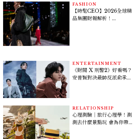
FASHION
【時髦CEO】2026全球精
品集團財報解析！
LVMH、Hermès、
Chanel、Gucci 誰是真
正贏家？5大趨勢一次看
ENTERTAINMENT
《財閥 X 刑警2》好看嗎？
安普賢對決最帥反派俞承
豪，鄭恩彩接棒女主，開專
機、刷黑卡，用錢輾壓罪犯
的陳利手回來了，這次能玩
多大？
RELATIONSHIP
心理測驗｜旅行心理學！測
測去什麼景點玩 會為你帶來
好運