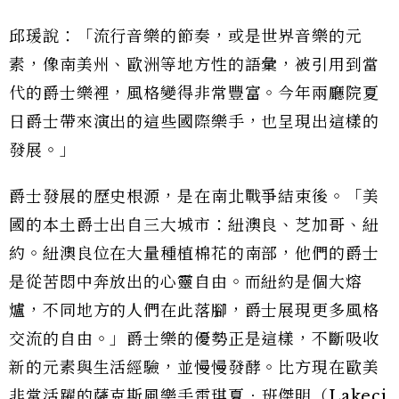
邱瑗說：「流行音樂的節奏，或是世界音樂的元
素，像南美州、歐洲等地方性的語彙，被引用到當
代的爵士樂裡，風格變得非常豐富。今年兩廳院夏
日爵士帶來演出的這些國際樂手，也呈現出這樣的
發展。」
爵士發展的歷史根源，是在南北戰爭結束後。「美
國的本土爵士出自三大城市：紐澳良、芝加哥、紐
約。紐澳良位在大量種植棉花的南部，他們的爵士
是從苦悶中奔放出的心靈自由。而紐約是個大熔
爐，不同地方的人們在此落腳，爵士展現更多風格
交流的自由。」爵士樂的優勢正是這樣，不斷吸收
新的元素與生活經驗，並慢慢發酵。比方現在歐美
非常活躍的薩克斯風樂手
雷琪夏．班傑明（Lakeci