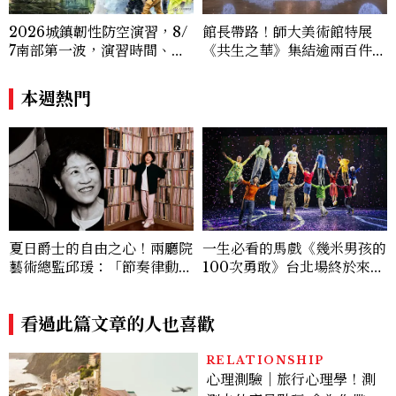
2026城鎮韌性防空演習，8/
館長帶路！師大美術館特展
7南部第一波，演習時間、可
《共生之華》集結逾兩百件作
以出門嗎？罰款懶人包
品，重新認識黃土水等臺灣美
術史
本週熱門
夏日爵士的自由之心！兩廳院
一生必看的馬戲《幾米男孩的
藝術總監邱瑗：「節奏律動和
100次勇敢》台北場終於來
身體有關。身體開放了，感知
了！林懷民 ✕ 幾米 ✕ FOCA
就會開放。」
SA 寫給大人的童年情書
看過此篇文章的人也喜歡
RELATIONSHIP
心理測驗｜旅行心理學！測