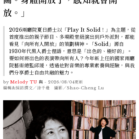
關。身體開放了，感知就會開
放。」
2026兩廳院夏日爵士以「Play It Solid！」為主題，從
首度推出的親子節目、多場殿堂級演出到戶外派對，都能
看見「向所有人開放」的策劃精神。「Solid」源自
1930年代黑人爵士俚語，意思是「出色的、極好的」。
要如何將出色的表演帶向所有人？今年新上任的國家兩廳
院藝術總監邱瑗，透過他對音樂的專業素養與經驗，與我
們分享爵士自由共融的魅力。
by
Melody TU
與
-
2026/08/04
更新
編輯&採訪撰文／涂千曼 攝影／Shao-Cheng Lu