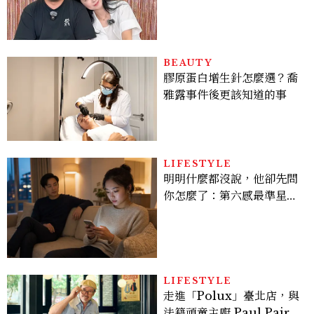
曾出演《少年法庭》，私下
極簡風穿搭是日常範本！
BEAUTY
膠原蛋白增生針怎麼選？喬
雅露事件後更該知道的事
LIFESTYLE
明明什麼都沒說，他卻先問
你怎麼了：第六感最準星座
TOP3，巨蟹座連語氣都有
感，這星座根本瞞不住
LIFESTYLE
走進「Polux」臺北店，與
法籍頑童主廚 Paul Pairet