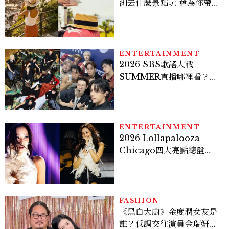
測去什麼景點玩 會為你帶來
好運
ENTERTAINMENT
2026 SBS歌謠大戰
SUMMER直播哪裡看？
Stray Kids、ATEEZ等
28組卡司、線上播出時間一
次看
ENTERTAINMENT
2026 Lollapalooza
Chicago四大亮點總盤
點， JENNIE、 CORTIS
登台，K-POP擄獲全球！
FASHION
《黑白大廚》金度潤女友是
誰？低調交往演員金瑞妍、