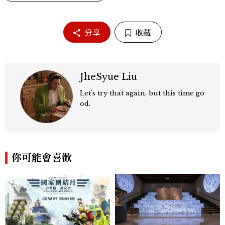
分享
收藏
JheSyue Liu
Let's try that again, but this time go
od.
你可能會喜歡