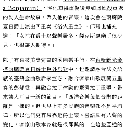
a Benjamin）
，將他車禍重傷後宛如鳳凰般重返
的動人生命故事，帶入他的音樂，這次會在兩廳院
夏日爵士演出四重奏《浴火重生》。邱瑗也補充
道：「女性在爵士以聲樂居多，薩克斯風樂手很少
見，也很讓人期待。」
除了有葛萊美獎背書的國際樂手們，在
台新新光金
控兩廳院夏日爵士戶外派對
中，也邀請融合法文語
感的臺語金曲歌后李竺芯、融合客家山歌展開五重
奏的彭郁雯，與融合拉丁律動的臺灣拉丁重擊，帶
來讓人耳目一新的節目。「西洋音樂每個音階的距
離是一樣的。但世界上許多民族的音樂都不是平均
律，所以他們更容易靠近爵士樂。臺語具有八聲的
變化，客家山歌本身就是很即興的，在這些互通的