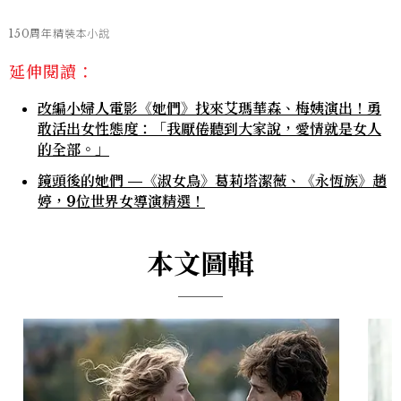
150周年精裝本小說
延伸閱讀：
改編小婦人電影《她們》找來艾瑪華森、梅姨演出！勇
敢活出女性態度：「我厭倦聽到大家說，愛情就是女人
的全部。」
鏡頭後的她們 —《淑女鳥》葛莉塔潔薇、《永恆族》趙
婷，9位世界女導演精選！
本文圖輯