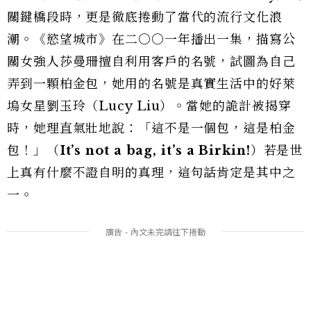
關鍵橋段時，更是徹底捲動了當代的流行文化浪
潮。《慾望城市》在二○○一年播出一集，描寫公
關女強人莎曼珊擅自利用客戶的名號，試圖為自己
弄到一顆柏金包，她用的名號是真實生活中的好萊
塢女星劉玉玲（Lucy Liu）。當她的詭計被揭穿
時，她理直氣壯地說：「這不是一個包，這是柏金
包！」（
It’s not a bag, it’s a Birkin!
）若是世
上真有什麼不證自明的真理，這句話肯定是其中之
一。