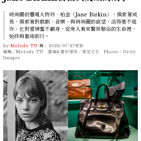
時尚圈的靈魂人物珍．柏金（Jane Birkin），摸索著成
長，摸索著對戲劇、音樂、與時尚圈的欲望，活得毫不造
作、也對愛情奮不顧身，從旁人看來驚世駭俗的生命裡，
始終與藝術前行。
by
Melody TU
與
-
2026/07/27
更新
編輯／Melody TU 書摘&書封提供／遠足文化 Photo / Getty
Images