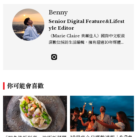
Benny
Senior Digital Feature&Lifest
yle Editor
《Marie Claire 美麗佳人》國際中文版資
深數位採訪生活編輯，擁有超過10年媒體與
編輯實務經驗。目前專注及深耕於全球各地
飯店、奢華旅宿、旅遊景點、航空等領域，
另涉獵3C家電、居家生活範疇，具備實測
開箱與趨勢剖析能力。 曾擔任即時新聞編
輯、時尚鐘錶線記者，擅長以精闢觀點挖掘
獨特角度，採訪足跡遍及馬爾地夫、紐西
你可能會喜歡
蘭、瑞士、德國、瑞典、亞洲主要城市，合
作品牌包含Aman、Four Seasons、Ca
pella、Mandarin Oriental、JOAL
I、Raffles、Banyan Tree、IHG、Ma
rriott等頂級飯店集團。 策劃並執行超過7
0篇深度專題「MC開房間」、260 篇以上
「玩咖懶人包」盤點類文章，致力用專業視
角提供讀者最新話題、兼具風格與實用的高