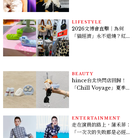
登台，K-POP擄獲全球！
LIFESTYLE
2026文博會直擊｜為何
「貓經濟」永不退燒？紅到
國際的台灣療癒插畫、曼谷
新潮貓系品牌，今年不能錯
過的貓咪IP推薦
BEAUTY
hince台北快閃店回歸！
「Chill Voyage」夏季限
定系列登場，夢幻海洋藍空
間、限定彩妝、DIY吊飾一
次體驗
ENTERTAINMENT
走在演員的路上，蒲禾菲：
「一次次的失敗都是必經過