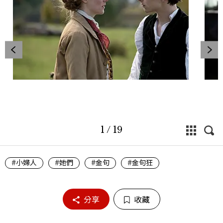
1
/
19
#小婦人
#她們
#金句
#金句狂
分享
收藏