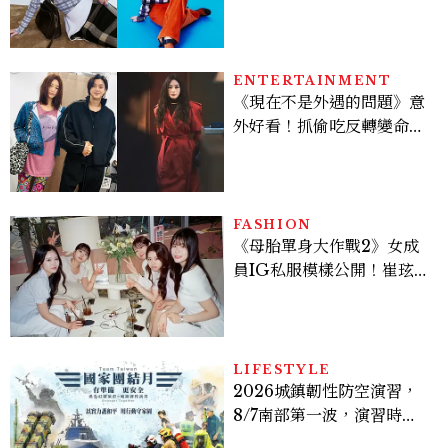
程，必須要經過那些練習，
才能做得好。」
ENTERTAINMENT
《現在不是外遇的問題》意
外好看！抓偷吃反轉變命
案？金憓秀傳奇美腿被讚
爆、金智勳大秀腹肌，曹汝
貞雙影后飆戲，線上看7大
看點懶人包
FASHION
《母胎單身大作戰2》女成
員IG私服模樣公開！崔玹諝
溫柔系歐膩粉絲飆漲、金秀
炫竟是低調千金？
LIFESTYLE
2026城鎮韌性防空演習，
8/7南部第一波，演習時
間、可以出門嗎？罰款懶人