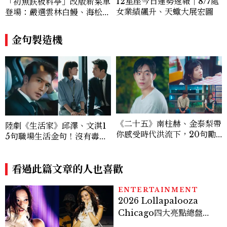
12星座今日運勢速報｜8/7處
「初魚鉄板料亭」改版新菜單
品質生活旅遊靈感內容。 Contact：ben
女業績飆升、天蠍大展宏圖
登場：嚴選雲林白鰻、海松貝
ny_yang@mctw.com.tw
交織旬味，限時推出父親節升
級優惠
金句製造機
《二十五》南柱赫、金泰梨帶
陸劇《生活家》邱澤、文淇1
你感受時代洪流下，20句勵
5句職場生活金句！沒有毒雞
志金句台詞「笑一笑吧，笑過
湯，只有人間清醒文：「最大
以後，要忘記就容易多了。」
的體面是你想成為誰，你怎麼
成為誰。」
看過此篇文章的人也喜歡
ENTERTAINMENT
2026 Lollapalooza
Chicago四大亮點總盤
點， JENNIE、 CORTIS