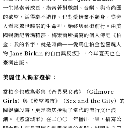
一生摸索著成長，摸索著對戲劇、音樂、與時尚圈
的欲望，活得毫不造作、也對愛情奮不顧身，從旁
人看來驚世駭俗的生命裡，始終與藝術前行。由美
國暢銷記者瑪莉莎．梅策爾所撰寫的個人傳記《柏
金：我的名字，就是時尚──愛馬仕柏金包靈魂人
物 Jane Birkin 的自由與反叛》，今年夏天也在
臺灣出版。
美麗佳人獨家選摘：
當柏金包成為影集《奇異果女孩》（Gilmore
Girls）與《慾望城市》（Sex and the City）的
關鍵橋段時，更是徹底捲動了當代的流行文化浪
潮。《慾望城市》在二○○一年播出一集，描寫公