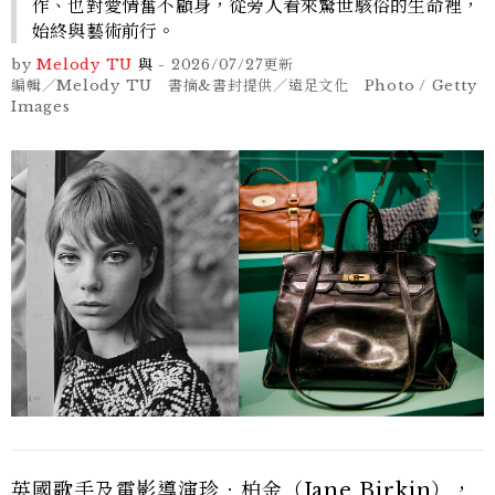
作、也對愛情奮不顧身，從旁人看來驚世駭俗的生命裡，
始終與藝術前行。
by
Melody TU
與
-
2026/07/27
更新
編輯／Melody TU 書摘&書封提供／遠足文化 Photo / Getty
Images
英國歌手及電影導演珍．柏金（Jane Birkin），