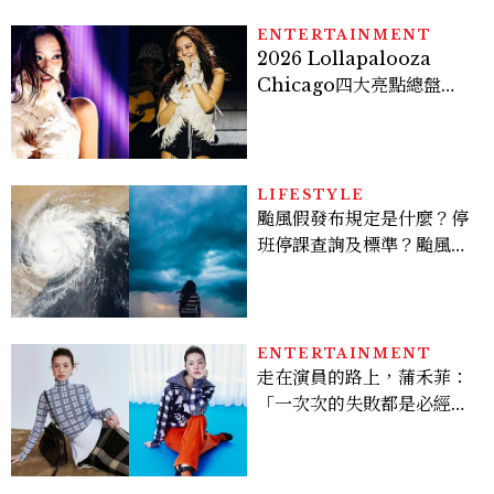
ENTERTAINMENT
2026 Lollapalooza
Chicago四大亮點總盤
點， JENNIE、 CORTIS
登台，K-POP擄獲全球！
LIFESTYLE
颱風假發布規定是什麼？停
班停課查詢及標準？颱風假
有薪水嗎、可否拒絕上班？
ENTERTAINMENT
走在演員的路上，蒲禾菲：
「一次次的失敗都是必經過
程，必須要經過那些練習，
才能做得好。」