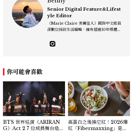
Benny
Senior Digital Feature&Lifest
yle Editor
《Marie Claire 美麗佳人》國際中文版資
深數位採訪生活編輯，擁有超過10年媒體與
編輯實務經驗。目前專注及深耕於全球各地
飯店、奢華旅宿、旅遊景點、航空等領域，
另涉獵3C家電、居家生活範疇，具備實測
開箱與趨勢剖析能力。 曾擔任即時新聞編
輯、時尚鐘錶線記者，擅長以精闢觀點挖掘
獨特角度，採訪足跡遍及馬爾地夫、紐西
你可能會喜歡
蘭、瑞士、德國、瑞典、亞洲主要城市，合
作品牌包含Aman、Four Seasons、Ca
pella、Mandarin Oriental、JOAL
I、Raffles、Banyan Tree、IHG、Ma
rriott等頂級飯店集團。 策劃並執行超過7
0篇深度專題「MC開房間」、260 篇以上
「玩咖懶人包」盤點類文章，致力用專業視
角提供讀者最新話題、兼具風格與實用的高
BTS 世界巡演《ARIRAN
高蛋白之後換它紅！2026爆
品質生活旅遊靈感內容。 Contact：ben
G》Act 2 7 位成員舞台造型
紅「Fibermaxxing」是什
ny_yang@mctw.com.tw