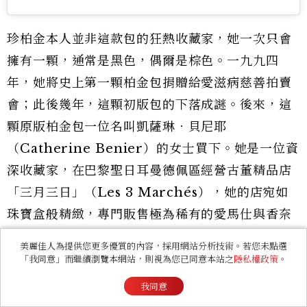
珍柏金本人並非這款包的狂熱收藏家，她一次只會
擁有一顆，通常是黑色，偶爾是棕色。一九九四
年，她將史上第一顆柏金包捐贈給愛滋病慈善拍賣
會；此後幾年，這顆初版包的下落成謎。後來，這
顆原版柏金包一位名叫凱薩琳．貝尼耶
（Catherine Benier）的女士買下。她是一位資
深收藏家，在巴黎聖日耳曼德佩區經營古董精品店
「三月三日」（Les 3 Marchés），她的店宛如
珠寶盒般精緻，專門販售極為稀有的愛馬仕與香奈
兒包款及配件。
美麗佳人為提供您更多優質的內容，採用網站分析技術。若您未點選
「我同意」而繼續瀏覽本網站，則視為您已同意本站之
隱私權政策
。
二○○○年，貝尼耶接到了巴黎某家拍賣行的電
我同意
話，對方急促地要她務必盡快趕來看一款包。她抵