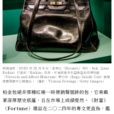
英國倫敦，2020 年 12 月 8 日。愛馬仕（Hermès）為珍・柏金（Jane
Birkin）打造的「Birkin」包款，於倫敦維多利亞與亞伯特博物館
（Victoria and Albert Museum）舉行的《Bags: Inside Out》展覽
媒體預展中公開展出。（攝影：Tristan Fewings／Getty Images）
柏金包絕非那種紅極一時便銷聲匿跡的包，它乘載
著深厚歷史底蘊，且在市場上成績斐然。《財富》
（Fortune）雜誌在二○二四年的專文更直指，鑑