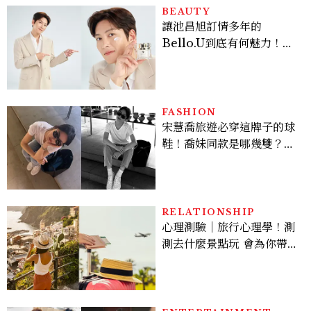
BEAUTY
讓池昌旭訂情多年的
Bello.U到底有何魅力！揭
密男神發光乳霜～「肽光透
亮緊緻霜」如何打造日不落
的透亮肌，熬夜拍戲不顯疲
倦感，超神！
FASHION
宋慧喬旅遊必穿這牌子的球
鞋！喬妹同款是哪幾雙？
AUTRY究竟有什麼魅力讓
她愛上？
RELATIONSHIP
心理測驗｜旅行心理學！測
測去什麼景點玩 會為你帶來
好運