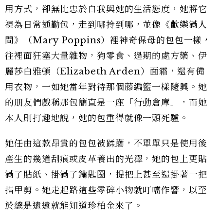
用方式，卻無比忠於自我與她的生活態度，她將它
視為日常通勤包，走到哪拎到哪，並像《歡樂滿人
間》（Mary Poppins）裡神奇保母的包包一樣，
往裡面狂塞大量雜物，狗零食、過期的處方藥、伊
麗莎白雅頓（Elizabeth Arden）面霜，還有備
用衣物，一如她當年對待那個藤編籃一樣隨興。她
的朋友們戲稱那包簡直是一座「行動倉庫」，而她
本人則打趣地說，她的包重得就像一頭死驢。
她任由這款昂貴的包包被蹂躪，不單單只是使用後
產生的幾道刮痕或皮革養出的光澤，她的包上更貼
滿了貼紙、掛滿了鑰匙圈，提把上甚至還掛著一把
指甲剪。她走起路這些零碎小物就叮噹作響，以至
於總是遠遠就能知道珍柏金來了。