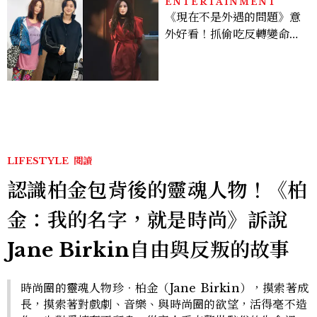
ENTERTAINMENT
《現在不是外遇的問題》意
外好看！抓偷吃反轉變命
案？金憓秀傳奇美腿被讚
爆、金智勳大秀腹肌，曹汝
貞雙影后飆戲，線上看7大
看點懶人包
LIFESTYLE
閱讀
認識柏金包背後的靈魂人物！《柏
金：我的名字，就是時尚》訴說
Jane Birkin自由與反叛的故事
時尚圈的靈魂人物珍．柏金（Jane Birkin），摸索著成
長，摸索著對戲劇、音樂、與時尚圈的欲望，活得毫不造