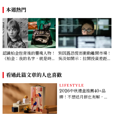
一次看
麼？一天30g纖維，原來不用
狂吃菜
本週熱門
認識柏金包背後的靈魂人物！
別因爲恐慌而衝動離開市場！
《柏金：我的名字，就是時
吳淡如開示：拉開投資差距的
尚》訴說Jane Birkin自由與
關鍵是「複利」
反叛的故事
看過此篇文章的人也喜歡
LIFESTYLE
2026中秋禮盒推薦40+品
牌！不想送月餅也有解，送
長輩、送客戶一次挑