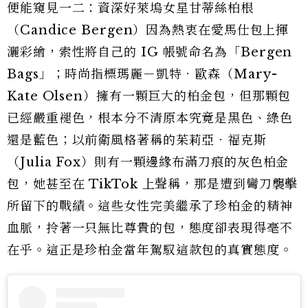
便能窺見一二：資深好萊塢女星甘蒂絲柏根
（Candice Bergen）因為熱衷在愛馬仕包上揮
灑彩繪，索性將自己的 IG 帳號命名為「Bergen
Bags」；時尚指標瑪麗－凱特．歐森（Mary-
Kate Olsen）擁有一顆巨大的柏金包，但那顆包
已經嚴重褪色，根本分不清原本究竟是黑色、綠色
還是藍色；以前衛風格著稱的茱莉亞．福克斯
（Julia Fox）則有一顆邊緣布滿刀痕的灰色柏金
包，她甚至在 TikTok 上聲稱，那是遭到彎刀襲擊
所留下的戰績。這些女性完美繼承了珍柏金的精神
血脈，拎著一只無比尊貴的包，態度卻表現得毫不
在乎。這正是珍柏金當年駕馭這款包的真實態度。