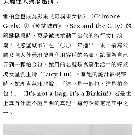
美麗佳人獨家選摘：
當柏金包成為影集《奇異果女孩》（Gilmore
Girls）與《慾望城市》（Sex and the City）的
關鍵橋段時，更是徹底捲動了當代的流行文化浪
潮。《慾望城市》在二○○一年播出一集，描寫公
關女強人莎曼珊擅自利用客戶的名號，試圖為自己
弄到一顆柏金包，她用的名號是真實生活中的好萊
塢女星劉玉玲（Lucy Liu）。當她的詭計被揭穿
時，她理直氣壯地說：「這不是一個包，這是柏金
包！」（
It’s not a bag, it’s a Birkin!
）若是世
上真有什麼不證自明的真理，這句話肯定是其中之
一。