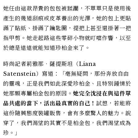
她任由這款昂貴的包包被蹂躪，不單單只是使用後
產生的幾道刮痕或皮革養出的光澤，她的包上更貼
滿了貼紙、掛滿了鑰匙圈，提把上甚至還掛著一把
指甲剪。她走起路這些零碎小物就叮噹作響，以至
於總是遠遠就能知道珍柏金來了。
時尚記者莉雅那．薩提斯坦（Liana
Satenstein）寫道：「毫無疑問，那份奔放自由
的靈魂，正是我們如此深愛珍柏金、且特別鍾情於
她那顆專屬柏金包的原因。
她完全沈浸在與這件單
品共處的當下，活出最真實的自己！
試想，若能將
這份隨興態度裝罐販售，會有多麼驚人的魅力。說
穿了，我們渴望的其實不是柏金包，我們渴望成為
珍。」