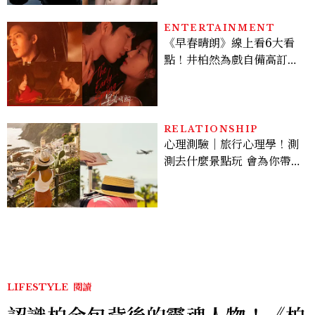
ENTERTAINMENT
《早春晴朗》線上看6大看
點！井柏然為戲自備高訂，
孫千苦等地下戀轉正，雨夜
激吻獲讚慾感天花板
RELATIONSHIP
心理測驗｜旅行心理學！測
測去什麼景點玩 會為你帶來
好運
LIFESTYLE
閱讀