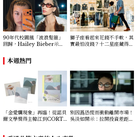
90年代校園風「波浪髮箍」
獅子座看起來花錢不手軟，其
回歸，Hailey Bieber示範
實最怕沒錢？十二星座藏得最
如何戴得時髦：這款Miu Mi
深的金錢焦慮，「這星座」比
u髮箍未開賣先爆紅！
價半天，最後卻買最貴的
本週熱門
「金愛爛現象」再臨！從諾貝
別因爲恐慌而衝動離開市場！
爾文學獎得主韓江到CORTI
吳淡如開示：拉開投資差距的
S都在讀《其中一句是謊言》
關鍵是「複利」