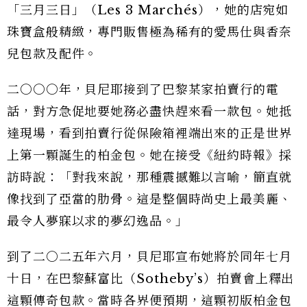
「三月三日」（Les 3 Marchés），她的店宛如
珠寶盒般精緻，專門販售極為稀有的愛馬仕與香奈
兒包款及配件。
二○○○年，貝尼耶接到了巴黎某家拍賣行的電
話，對方急促地要她務必盡快趕來看一款包。她抵
達現場，看到拍賣行從保險箱裡端出來的正是世界
上第一顆誕生的柏金包。她在接受《紐約時報》採
訪時說：「對我來說，那種震撼難以言喻，簡直就
像找到了亞當的肋骨。這是整個時尚史上最美麗、
最令人夢寐以求的夢幻逸品。」
到了二○二五年六月，貝尼耶宣布她將於同年七月
十日，在巴黎蘇富比（Sotheby’s）拍賣會上釋出
這顆傳奇包款。當時各界便預期，這顆初版柏金包