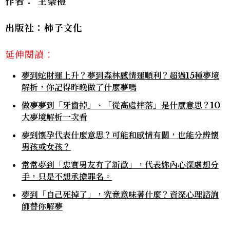
作者： 王崇禮
出版社：柿子文化
延伸閱讀：
夢到蛇財運上升？夢到森林感情運順利？超過15種夢境
解析，你記得昨晚做了什麼夢嗎
做夢夢到「牙齒掉」、「從高處摔落」是什麼意思？10
大夢境解析一次看
夢到懷孕代表什麼意思？可能和感情有關，也能分辨懷
男孩或女孩？
常常夢到「忠實男友有了新歡」，代表妳內心深處想分
手，只是不想承擔罪名。
夢到「自己死掉了」，究竟意味著什麼？資深心理諮詢
師替你解夢