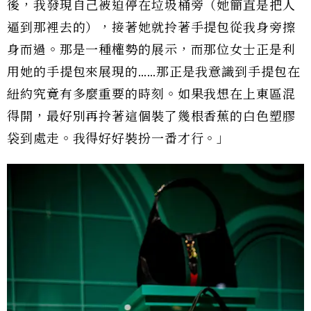
後，我發現自己被迫停在垃圾桶旁（她簡直是把人
逼到那裡去的），接著她就拎著手提包從我身旁擦
身而過。那是一種權勢的展示，而那位女士正是利
用她的手提包來展現的……那正是我意識到手提包在
紐約究竟有多麼重要的時刻。如果我想在上東區混
得開，最好別再拎著這個裝了幾根香蕉的白色塑膠
袋到處走。我得好好裝扮一番才行。」