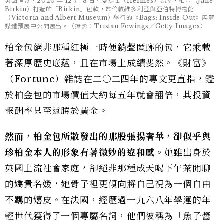
英國倫敦，2020 年 12 月 8 日。愛馬仕（Hermès）為珍・柏金（Jane
Birkin）打造的「Birkin」包款，於倫敦維多利亞與亞伯特博物館
（Victoria and Albert Museum）舉行的《Bags: Inside Out》展覽
媒體預展中公開展出。（攝影：Tristan Fewings／Getty Images）
柏金包絕非那種紅極一時便銷聲匿跡的包，它乘載
著深厚歷史底蘊，且在市場上成績斐然。《財富》
（Fortune）雜誌在二○二四年的專文更直指，鑑
於柏金包的市場價值大約每五年就會翻倍，其投資
報酬率甚至遠勝於黃金。
然而，柏金包所散發出的那股張揚奢華，卻似乎與
珍柏金本人的形象有著微妙的違和感。
她雖出身於
英國上流社會家庭，卻絕非那種成天喝下午茶閒聊
的嬌貴名媛，她骨子裡更傾向將自己視為一個自由
不羈的嬉皮。在法國，經歷過一九六八年學運的年
輕世代獲得了一個專屬名詞，他們被稱為「魚子醬