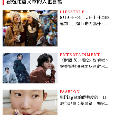
看過此篇文章的人也喜歡
LIFESTYLE
8月9日～8月15日上升星座
運勢！巨蟹行動力暴升、水
瓶迎新緣分
ENTERTAINMENT
《財閥 X 刑警2》好看嗎？
安普賢對決最帥反派俞承
豪，鄭恩彩接棒女主，開專
機、刷黑卡，用錢輾壓罪犯
的陳利手回來了，這次能玩
多大？
FASHION
與Piaget伯爵共度的一日
城市記事：基隆篇｜獨家影
像故事