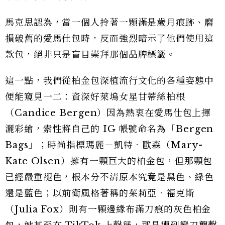
馬克思認為，當一個人拎著一顆滿是歲月痕跡、磨
損破舊的愛馬仕包時，反而強烈暗示了他們使用這
款包，絕非只是盲目崇拜那個品牌標籤。
這一點，我們從柏金包深植流行文化的各種姿態中
便能窺見一二：資深好萊塢女星甘蒂絲柏根
（Candice Bergen）因為熱衷在愛馬仕包上揮
灑彩繪，索性將自己的 IG 帳號命名為「Bergen
Bags」；時尚指標瑪麗－凱特．歐森（Mary-
Kate Olsen）擁有一顆巨大的柏金包，但那顆包
已經嚴重褪色，根本分不清原本究竟是黑色、綠色
還是藍色；以前衛風格著稱的茱莉亞．福克斯
（Julia Fox）則有一顆邊緣布滿刀痕的灰色柏金