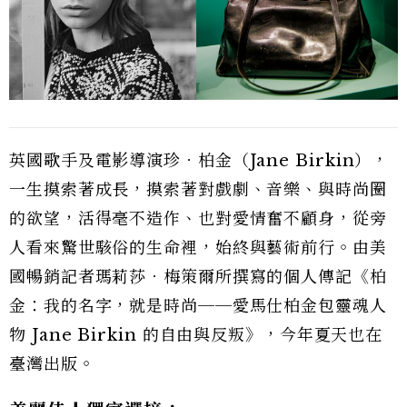
英國歌手及電影導演珍．柏金（Jane Birkin），
一生摸索著成長，摸索著對戲劇、音樂、與時尚圈
的欲望，活得毫不造作、也對愛情奮不顧身，從旁
人看來驚世駭俗的生命裡，始終與藝術前行。由美
國暢銷記者瑪莉莎．梅策爾所撰寫的個人傳記《柏
金：我的名字，就是時尚──愛馬仕柏金包靈魂人
物 Jane Birkin 的自由與反叛》，今年夏天也在
臺灣出版。