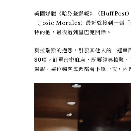
美國媒體《哈芬登郵報》（HuffPo
（Josie Morales）最近就接到
特的他，最後遭到星巴克開除。
莫拉瑞斯的抱怨，引發其他人的一連串
30項。訂單密密麻麻，既要經典糖漿
還說，這位嬌客每週都會下單一次，內