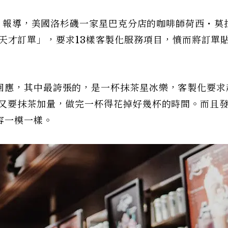
st）報導，美國洛杉磯一家星巴克分店的咖啡師荷西・莫
一張「天才訂單」，要求13樣客製化服務項目，憤而將訂單
回應，其中最誇張的，是一杯抹茶星冰樂，客製化要求
、又要抹茶加量，做完一杯得花掉好幾杯的時間。而且
容一模一樣。