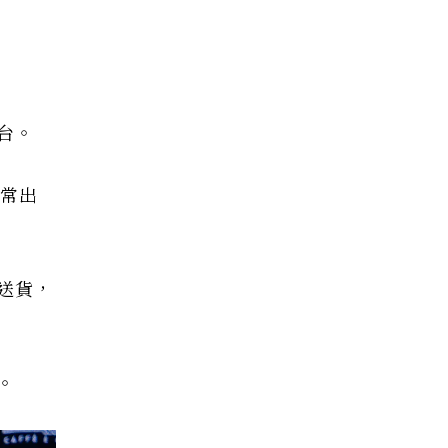
台。
最常出
送貨，
。