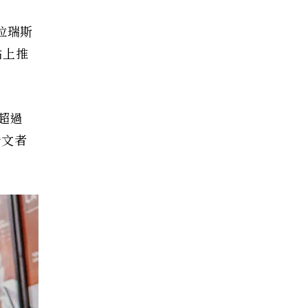
拉瑞斯
貼上推
超過
發文者