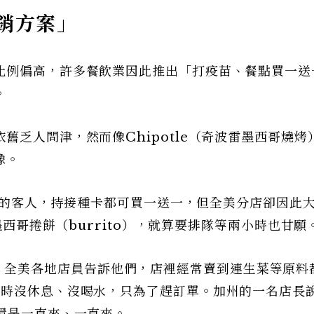
銷方案」
比例偏高，許多餐飲業因此推出­「打疫苗、餐點買一送
。
舊乏人問津，然而像Chipotle（奇波雷墨西哥燒烤
像。
後進店的客人，持接種卡都可買一送一，但全美分店卻因此
墨西哥捲餅（burrito），就算要排隊等兩小時也甘願
r》指出，全美各地店員告訴他們，店裡經常賣到連生菜等原料
小時沒休息、沒喝水，只為了趕訂單。加州的一名店長
還是一直來、一直來。