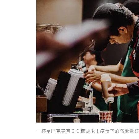
一杯星巴克竟有３０樣要求！疫情下的餐飲業