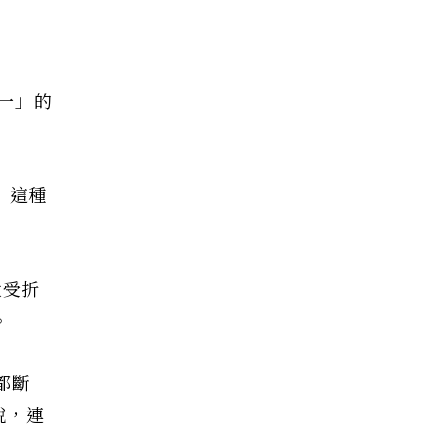
一」的
）這種
大受折
。
都斷
說，連