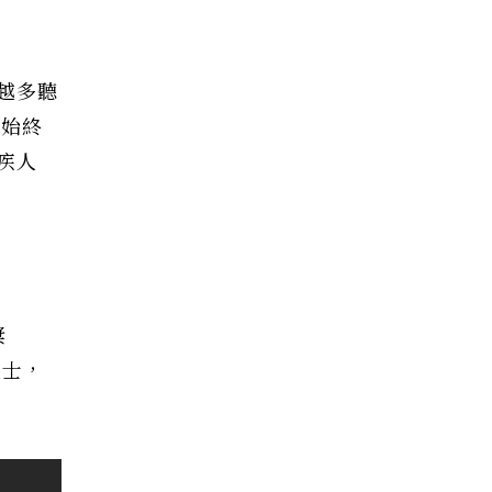
越多聽
，始終
疾人
獎
人士，