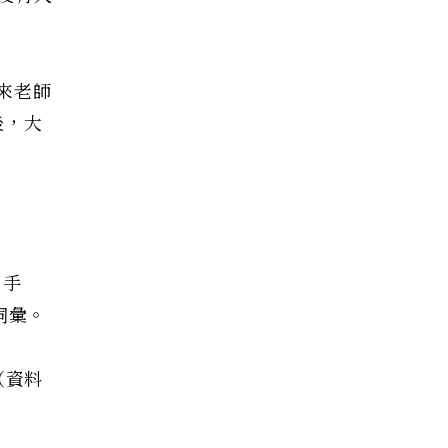
來老師
後，大
用手
詞彙。
（資料