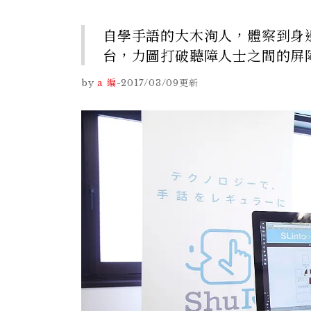
自學手語的大木洵人，體察到身邊許
台，力圖打破聽障人士之間的屏
by
a 編
-
2017/03/09
更新