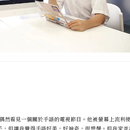
hki）偶然看見一個關於手語的電視節目。他被螢幕上流利
子，但讓我覺得手語好美，好神奇，很想學。但我家並