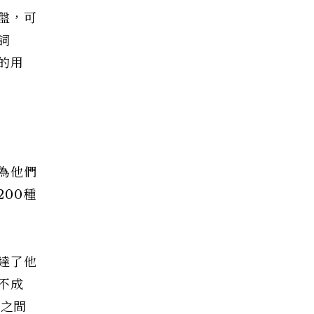
鍵盤，可
詞
的用
為他們
200種
達了他
不成
語之間