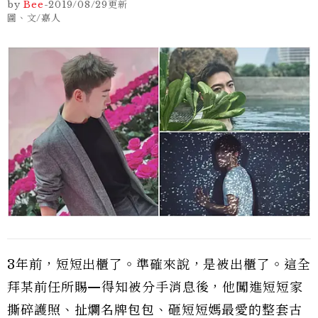
by
Bee
-
2019/08/29
更新
圖、文/嘉人
3年前，短短出櫃了。準確來說，是被出櫃了。這全
拜某前任所賜—得知被分手消息後，他闖進短短家
撕碎護照、扯爛名牌包包、砸短短媽最愛的整套古