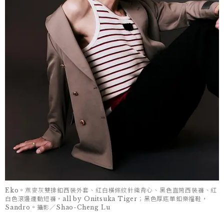
Eko。燕麥灰雙排釦西裝外套、紅白橫條紋針織背心、黑色直筒西裝褲、紅
白色滾邊運動短褲，all by Onitsuka Tiger；黑色厚底單釦樂福鞋，
Sandro。攝影／Shao-Cheng Lu