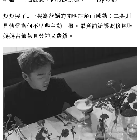
短短哭了…一哭為爸媽的開明諒解而感動；二哭則
是懊惱為何不早些主動出櫃。畢竟補辦護照修包賠
媽媽古董茶具勞神又費錢。