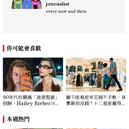
journalist
every now and then
你可能會喜歡
90年代校園風「波浪髮箍」
獅子座看起來花錢不手軟，其
回歸，Hailey Bieber示範
實最怕沒錢？十二星座藏得最
如何戴得時髦：這款Miu Mi
深的金錢焦慮，「這星座」比
u髮箍未開賣先爆紅！
價半天，最後卻買最貴的
本週熱門