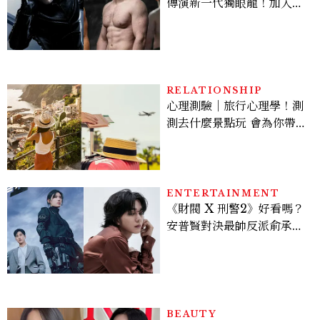
傳演新一代獨眼龍！加入新
版《X戰警》，可望搭檔
Sadie Sink
RELATIONSHIP
心理測驗｜旅行心理學！測
測去什麼景點玩 會為你帶來
好運
ENTERTAINMENT
《財閥 X 刑警2》好看嗎？
安普賢對決最帥反派俞承
豪，鄭恩彩接棒女主，開專
機、刷黑卡，用錢輾壓罪犯
的陳利手回來了，這次能玩
多大？
BEAUTY