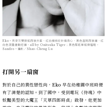
Eko。燕麥灰雙排釦西裝外套、紅白橫條紋針織背心、黑色直筒西裝褲、紅
白色滾邊運動短褲，all by Onitsuka Tiger；黑色厚底單釦樂福鞋，
Sandro。攝影／Shao-Cheng Lu
打開另一扇窗
對於自己的異性戀性向，Eko 早在幼稚園中班時便
有了清楚的認知。到了國中，受到電玩《侍魂》中
妖豔美型的大魔王「天草四郎時貞」啟發，他更加