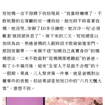
短短媽一言不發蹲下收拾殘局，“我當時嚇壞了，不
敢吭聲的在客廳的另一邊收拾，餘光時不時看著我
媽，她沒哭…安靜了10多分鐘吧，她冷冷一句‘必須
戴套’就回屋休息了”。接下來的三天，短短總是以
加班為由，熬過爸媽的入眠時段才敢偷偷進家門。
原因很簡單，一來摸不透“知曉自己真實身份”的媽
媽想法，二來不敢面對“從媽媽那裡聽說”的爸爸。
躲了小半個月後，迎來“全家人不見面不合理”的十
一假期。果真，三人聚齊第一件事，就是爸媽對出
櫃事件的表態。但結果卻是短短口中的“六月天飄大
雪”，意想不到。