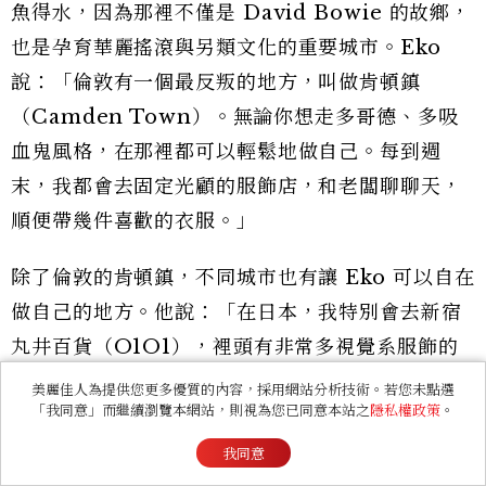
魚得水，因為那裡不僅是 David Bowie 的故鄉，
也是孕育華麗搖滾與另類文化的重要城市。Eko
說：「倫敦有一個最反叛的地方，叫做肯頓鎮
（Camden Town）。無論你想走多哥德、多吸
血鬼風格，在那裡都可以輕鬆地做自己。每到週
末，我都會去固定光顧的服飾店，和老闆聊聊天，
順便帶幾件喜歡的衣服。」
除了倫敦的肯頓鎮，不同城市也有讓 Eko 可以自在
做自己的地方。他說：「在日本，我特別會去新宿
丸井百貨（O1O1），裡頭有非常多視覺系服飾的
專櫃；至於巴黎，則特別喜歡瑪黑區，在那裡可以
美麗佳人為提供您更多優質的內容，採用網站分析技術。若您未點選
「我同意」而繼續瀏覽本網站，則視為您已同意本站之
隱私權政策
。
找到我想要的東西。」
我同意