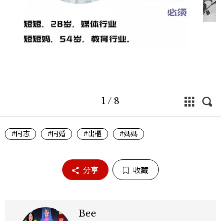
1
/
8
#同志
#同婚
#出櫃
#媽媽
分享
收藏
Bee