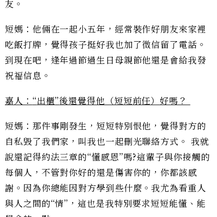
友。
短媽：他倆在一起小五年，經常裝作好朋友來家裡
吃飯打牌，覺得孩子挺好我也加了微信留了電話。
到現在吧，逢年過節過生日母親節他還是會給我發
祝福信息。
嘉人：
“
出櫃
”
後還覺得他（短短前任）好嗎？
短媽：那件事剛發生，短短特別恨他，覺得對方的
自私毀了我們家，叫我也一起刪光聯絡方式。 我就
說還記得約法三章的“懂感恩”嗎?這輩子與你接觸的
每個人，不管對你好的還是傷害你的，你都該感
謝。因為你總能因對方學到些什麼。我尤為看重人
與人之間的“情”，這也是我特別要求短短能懂、能