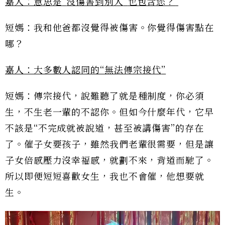
嘉人：意思是
“
沒傷害到別人
”
也包含您？
短媽：我和他爸都沒覺得被傷害。你覺得傷害點在
哪？
嘉人：大多數人認同的
“
無法傳宗接代
”
短媽：傳宗接代，說難聽了就是種制度，你必須
生，不生老一輩的不認你。但如今什麼年代，它早
不該是“不完成就被說道，甚至被講傷害”的存在
了。催子女要孩子，雖然我們老輩很需要，但是讓
子女倍感壓力沒幸福感，就劃不來，背道而馳了。
所以即便短短喜歡女生，我也不會催，他想要就
生。