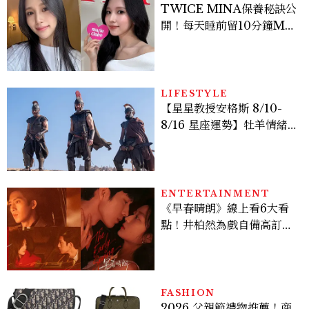
TWICE MINA保養秘訣公
開！每天睡前留10分鐘ME
TIME、定期皮拉提斯，6
個日常習慣養出牛奶肌
LIFESTYLE
【星星教授安格斯 8/10-
8/16 星座運勢】牡羊情緒
變敏感，雙子人際吸引力爆
棚
ENTERTAINMENT
《早春晴朗》線上看6大看
點！井柏然為戲自備高訂，
孫千苦等地下戀轉正，雨夜
激吻獲讚慾感天花板
FASHION
2026 父親節禮物推薦！商