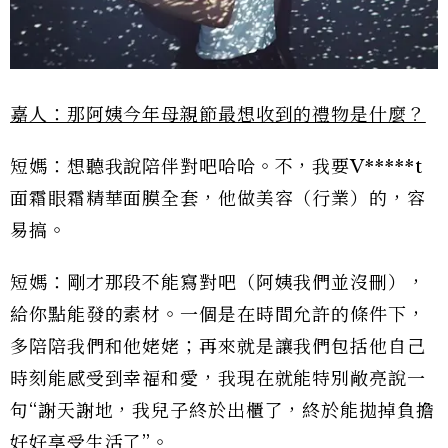
嘉人：那阿姨今年母親節最想收到的禮物是什麼？
短媽：想聽我說陪伴對吧哈哈。不，我要V*****t
面霜眼霜精華面膜全套，他做美容（行業）的，容
易搞。
短媽：剛才那段不能寫對吧（阿姨我們並沒刪），
給你點能發的素材。一個是在時間允許的條件下，
多陪陪我們和他姥姥；再來就是讓我們包括他自己
時刻能感受到幸福和愛，我現在就能特別敞亮說一
句“謝天謝地，我兒子終於出櫃了，終於能拋掉負擔
好好享受生活了”。