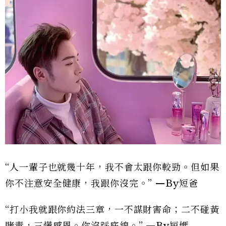
“人一輩子也就幾十年，我不會太跟你較勁。但如果
你不注意安全健康，我跟你沒完。” —By短爸
“打小我就跟你約法三章，一不謀財害命；二不碰黃
賭毒，三懂感恩。你沒踩底線。” —By短媽