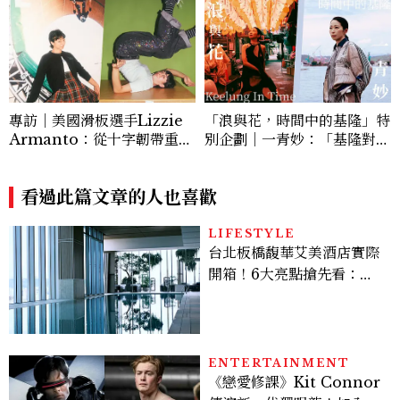
專訪｜美國滑板選手Lizzie
「浪與花，時間中的基隆」特
Armanto：從十字韌帶重建
別企劃｜一青妙：「基隆對我
到奪下X Games首金，學習
來說是很重要的地方，也是我
如何在滑行與停頓裡前進
最想理解的城市。」
看過此篇文章的人也喜歡
LIFESTYLE
台北板橋馥華艾美酒店實際
開箱！6大亮點搶先看：新
北最新旅宿地標、高空泳
池、客房藏奢華細節
ENTERTAINMENT
《戀愛修課》Kit Connor