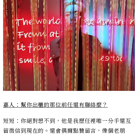
嘉人：幫你出櫃的那位前任還有聯絡麼？
短短：你絕對想不到，他是我歷任裡唯一分手還互
留微信到現在的。還會偶爾點贊留言，像個老朋