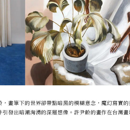
齡，畫筆下的世界卻帶點暗黑的模糊意念，魔幻寫實的
件引發出暗潮洶湧的深層想像。許尹齡的畫作在台灣畫