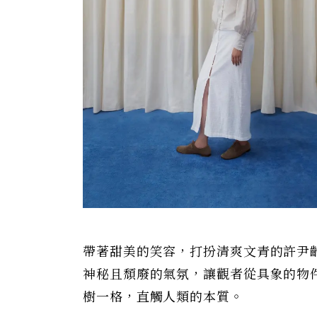
帶著甜美的笑容，打扮清爽文青的許尹
神秘且頹廢的氣氛，讓觀者從具象的物
樹一格，直觸人類的本質。