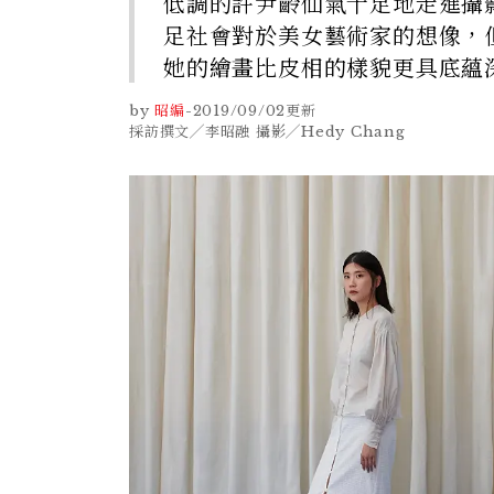
低調的許尹齡仙氣十足地走進攝
足社會對於美女藝術家的想像，
她的繪畫比皮相的樣貌更具底蘊
by
昭編
-
2019/09/02
更新
採訪撰文╱李昭融 攝影╱Hedy Chang