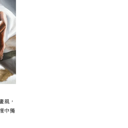
畫風，
壇中獨