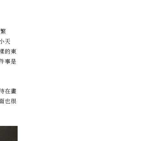
作繁
小天
樣的東
件事是
靜待在畫
面也很