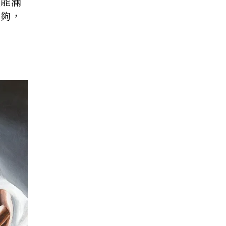
最能滿
不夠，