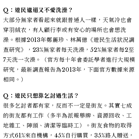
Q：遊民邋遢又不愛洗澡？
大部分無家者看起來就跟普通人一樣，天氣冷也會
穿羽絨衣，有人顧行李或有安心的場所也會想洗
澡。根據2013年鄭麗珍、林萬億《遊民生活狀況調
查研究》，23%無家者每天洗澡，52%無家者每2至
7天洗一次澡。（官方每十年會委託學者進行大規模
研究，最新調查報告為2013年，下面官方數據來源
相同。）
Q
：遊民只想靠乞討過生活？
很多乞討者都有家，反而不一定是街友。其實七成
的街友都有工作（多半為派報舉牌、資源回收、工
地雜工、陣頭、清潔等臨時工）。街友食物的取得
方式61%來自機構，45%自行購買，35%路人贈送，