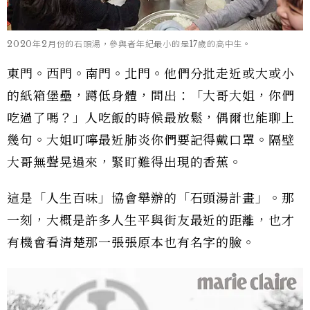
2020年2月份的石頭湯，參與者年紀最小的是17歲的高中生。
東門。西門。南門。北門。他們分批走近或大或小
的紙箱堡壘，蹲低身體，問出：「大哥大姐，你們
吃過了嗎？」人吃飯的時候最放鬆，偶爾也能聊上
幾句。大姐叮嚀最近肺炎你們要記得戴口罩。隔壁
大哥無聲晃過來，緊盯難得出現的香蕉。
這是「人生百味」協會舉辦的「石頭湯計畫」。那
一刻，大概是許多人生平與街友最近的距離，也才
有機會看清楚那一張張原本也有名字的臉。