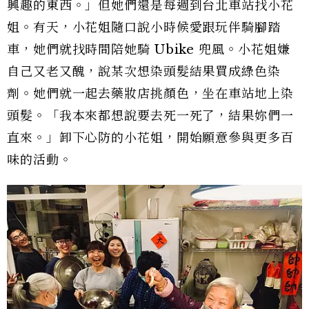
興趣的東西。」但她們還是每週到台北車站找小花
姐。有天，小花姐隨口說小時候愛跟玩伴騎腳踏
車，她們就找時間陪她騎 Ubike 兜風。小花姐嫌
自己又老又醜，說某次想染頭髮結果買成綠色染
劑。她們就一起去藥妝店挑顏色，坐在車站地上染
頭髮。「我本來都想說要去死一死了，結果妳們一
直來。」卸下心防的小花姐，開始願意參與更多百
味的活動。