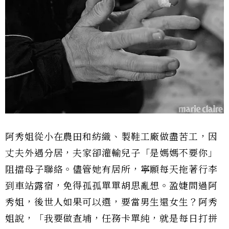
阿秀姐從小在農田和紡織、製鞋工廠做盡苦工，因
丈夫外遇分居，夫家卻灌輸兒子「是媽媽不要你」
阻擋母子聯絡。儘管她有居所，寧願每天拖著行李
到車站露宿，免得孤孤單單胡思亂想。盈婕問過阿
秀姐，後世人如果可以選，要當男生還女生？阿秀
姐說，「我要做查埔，任務卡單純，就是每日打拼