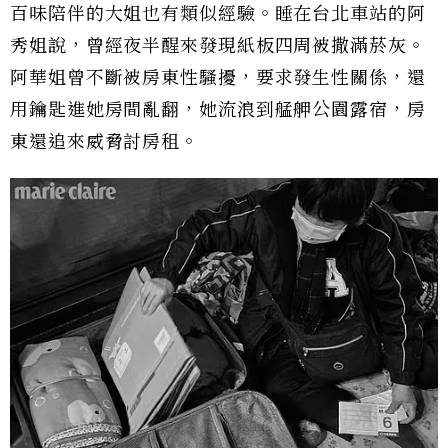
百味陪伴的大姐也有類似經驗。睡在台北車站的阿
秀姐說，曾經夜半醒來發現紙板四周被撒滿菸灰。
阿華姐曾不斷被房東性騷擾，要求發生性關係，還
用鑰匙進她房間亂翻，她流浪到艋舺公園露宿，房
東還追來威脅討房租。