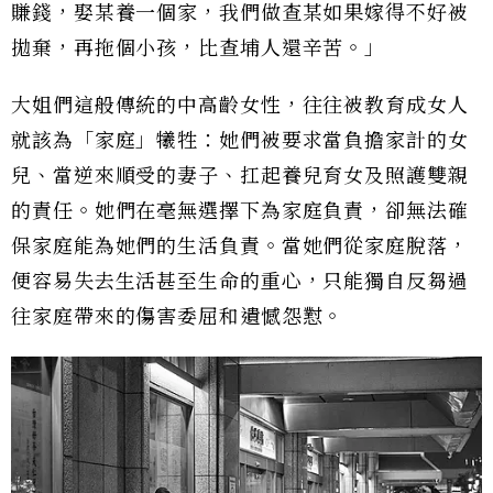
賺錢，娶某養一個家，我們做查某如果嫁得不好被
拋棄，再拖個小孩，比查埔人還辛苦。」
大姐們這般傳統的中高齡女性，往往被教育成女人
就該為「家庭」犧牲：她們被要求當負擔家計的女
兒、當逆來順受的妻子、扛起養兒育女及照護雙親
的責任。她們在毫無選擇下為家庭負責，卻無法確
保家庭能為她們的生活負責。當她們從家庭脫落，
便容易失去生活甚至生命的重心，只能獨自反芻過
往家庭帶來的傷害委屈和遺憾怨懟。