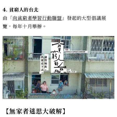
4. 貧窮人的台北
由「
向貧窮者學習行動聯盟
」發起的大型倡議展
覽，每年十月舉辦。
【無家者迷思大破解】