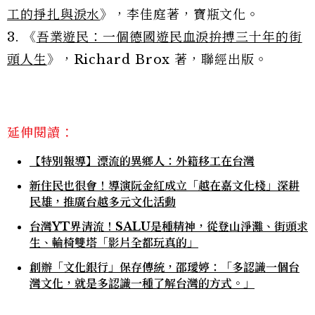
工的掙扎與淚水
》，李佳庭著，寶瓶文化。
3. 《
吾業遊民：一個德國遊民血淚拚搏三十年的街
頭人生
》，Richard Brox 著，聯經出版。
延伸閱讀：
【特別報導】漂流的異鄉人：外籍移工在台灣
新住民也很會！導演阮金紅成立「越在嘉文化棧」深耕
民雄，推廣台越多元文化活動
台灣YT界清流！SALU是種精神，從登山淨灘、街頭求
生、輪椅雙塔「影片全都玩真的」
創辦「文化銀行」保存傳統，邵璦婷：「多認識一個台
灣文化，就是多認識一種了解台灣的方式。」