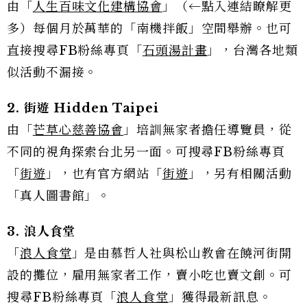
由「
人生百味文化建構協會
」（←點入連結瞭解更
多）每
個月於萬華的「南機拌飯」空間舉辦。也可
直接搜尋FB粉絲專頁「
石頭湯計畫
」，台灣各地類
似活動不漏接。
2. 街遊 Hidden Taipei
由「
芒草心慈善協會
」培訓無家者擔任導覽員，從
不同的視角探索台北另一面。可搜尋FB粉絲專頁
「
街遊
」，也有官方網站「
街遊
」，另有相關活動
「真人圖書館」。
3. 浪人食堂
「
浪人食堂
」是由慕哲人社與松山教會在饒河街開
設的攤位，雇用無家者工作，賣小吃也賣文創。可
搜尋FB粉絲專頁「
浪人食堂
」獲得最新訊息。