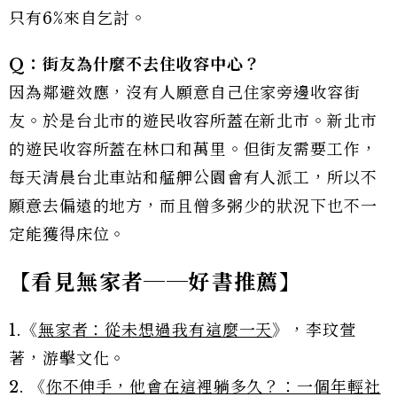
只有6%來自乞討。
Q
：街友為什麼不去住收容中心？
因為鄰避效應，沒有人願意自己住家旁邊收容街
友。於是台北市的遊民收容所蓋在新北市。新北市
的遊民收容所蓋在林口和萬里。但街友需要工作，
每天清晨台北車站和艋舺公園會有人派工，所以不
願意去偏遠的地方，而且僧多粥少的狀況下也不一
定能獲得床位。
【看見無家者──好書推薦】
1.《
無家者：從未想過我有這麼一天
》，李玟萱
著，游擊文化。
2. 《
你不伸手，他會在這裡躺多久？：一個年輕社