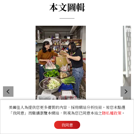
本文圖輯
石頭湯的食材一部分來自攤商捐贈的格外品（醜蔬
美麗佳人為提供您更多優質的內容，採用網站分析技術。若您未點選
「我同意」而繼續瀏覽本網站，則視為您已同意本站之
隱私權政策
。
果），及傳統市場採買的新鮮食材。每月一次的煮
食活動，歡迎各種素人參與，不用很會煮也沒關係
下場
我同意
喔。
的夢