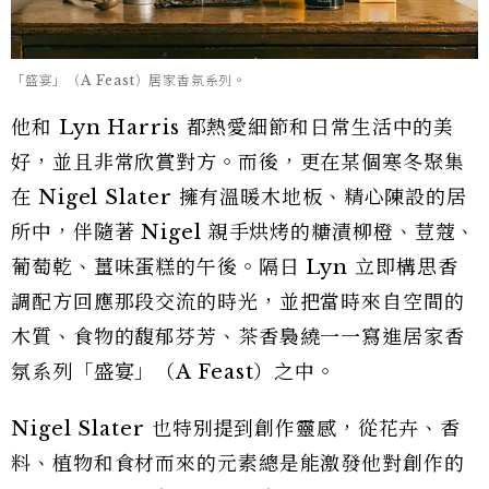
「盛宴」（A Feast）居家香氛系列。
他和 Lyn Harris 都熱愛細節和日常生活中的美
好，並且非常欣賞對方。而後，更在某個寒冬聚集
在 Nigel Slater 擁有溫暖木地板、精心陳設的居
所中，伴隨著 Nigel 親手烘烤的糖漬柳橙、荳蔻、
葡萄乾、薑味蛋糕的午後。隔日 Lyn 立即構思香
調配方回應那段交流的時光，並把當時來自空間的
木質、食物的馥郁芬芳、茶香裊繞一一寫進居家香
氛系列「盛宴」（A Feast）之中。
Nigel Slater 也特別提到創作靈感，從花卉、香
料、植物和食材而來的元素總是能激發他對創作的