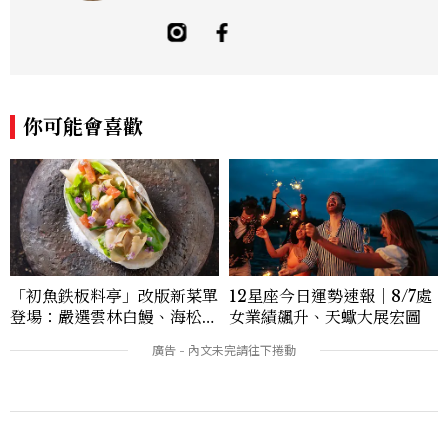
方「食事，365日」。工作內容橫跨紙本雜
誌與數位平台，主要企劃與撰寫美食、美
酒、設計與旅遊文化，作品有風格空間、主
廚對談等等專題，以及旅遊特輯、設計師深
度採訪。可以用觀點寫字，也習慣用一點距
離看世界。Contact: sky_chen@mctw.
你可能會喜歡
com.tw
12星座今日運勢速報｜8/7處
「初魚鉄板料亭」改版新菜單
女業績飆升、天蠍大展宏圖
登場：嚴選雲林白鰻、海松貝
交織旬味，限時推出父親節升
級優惠
本週熱門