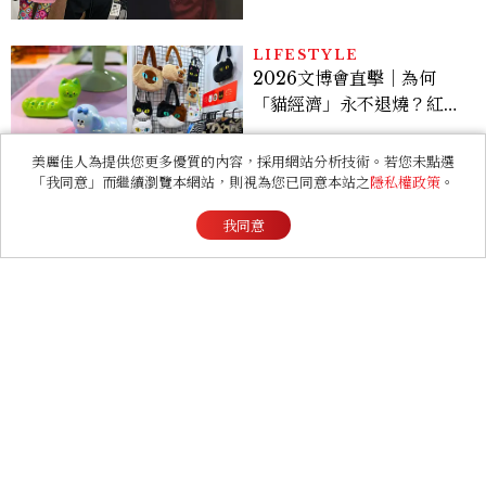
國際的台灣療癒插畫、曼谷
新潮貓系品牌，今年不能錯
過的貓咪IP推薦
RELATIONSHIP
心理測驗｜旅行心理學！測
測去什麼景點玩 會為你帶來
美麗佳人為提供您更多優質的內容，採用網站分析技術。若您未點選
好運
「我同意」而繼續瀏覽本網站，則視為您已同意本站之
隱私權政策
。
我同意
ENTERTAINMENT
2026 Lollapalooza
Chicago四大亮點總盤
點， JENNIE、 CORTIS
登台，K-POP擄獲全球！
LIFESTYLE
2026城鎮韌性防空演習，
8/7南部第一波，演習時
間、可以出門嗎？罰款懶人