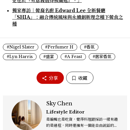
更在於『有意義值得被闡述』。」
獨家專訪｜韓裔名廚 Edward Lee 全新餐廳
「SHIA」：融合傳統風味與永續創新理念種下韓食之
種
#Nigel Slater
#Perfumer H
#香氛
#Lyn Harris
#盛宴
#A Feast
#居家香氛
分享
收藏
Sky Chen
Lifestyle Editor
是編輯也是吃貨，覺得料理跟採訪一樣有趣
的是過程，同時還擁有一個能自由說話的地