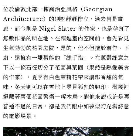
位於倫敦北部一棟喬治亞風格（Georgian
Architecture）的別墅靜靜佇立，過去曾是畫
廊，而今則是 Nigel Slater 的住家，也是孕育了
無數作品的所在地。在踏進室內空間前，會先看見
生氣勃勃的花園庭院，是的，他不但擅於寫作、下
廚，還擁有一雙萬能的「綠手指」。在蔥鬱綠意之
下以一條石徑切分了花園與菜園（果然是熱愛美食
的作家），夏季有白色茉莉花帶來濃郁香甜的氣
味，冬天則可以在雪地上尋見狐狸的腳印，樹叢裡
還藏著兩個花園警衛—啄木鳥。對他來說或許是再
普通不過的日常，卻是我們眼中如夢似幻充滿詩意
的電影場景。