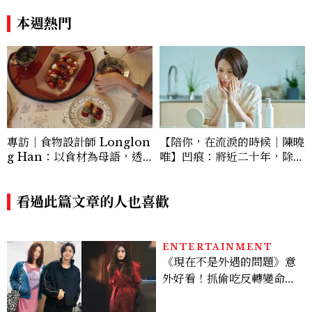
專訪｜食物設計師 Longlon
【陪你，在流淚的時候｜陳曉
g Han：以食材為母語，透
唯】凹痕：將近二十年，除了
過Fine Dining的美學重建
相戀與新婚，他們未曾親密
人與人之間的歸屬感
看過此篇文章的人也喜歡
ENTERTAINMENT
《現在不是外遇的問題》意
外好看！抓偷吃反轉變命
案？金憓秀傳奇美腿被讚
爆、金智勳大秀腹肌，曹汝
貞雙影后飆戲，線上看7大
看點懶人包
LIFESTYLE
2026文博會直擊｜為何
「貓經濟」永不退燒？紅到