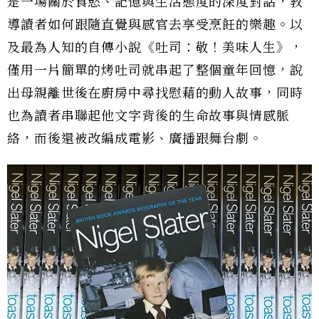
是一場關於食慾、記憶與生活態度的深度對話，教
導讀者如何跟隨直覺與感官去享受烹飪的樂趣。以
及最為人知的自傳小說《吐司：敬！美味人生》，
僅用一片簡單的烤吐司就串起了整個童年回憶，說
出母親離世後在廚房中尋找慰藉的動人故事，同時
也為讀者串聯起他文字背後的生命故事與情感脈
絡，而後還被改編成電影、廣播跟舞台劇。