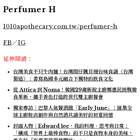
Perfumer H
1010apothecary.com.tw/perfumer-h
FB
／
IG
延伸閱讀：
台灣美食不只牛肉麵！台灣囡仔魏貝珊台味食譜《台灣
製造》：書寫島國多元融合下獨特的飲食文化
從 Attica 到 Noma！韓國29歲新銳主廚鄭惠民挑戰韓
食革新，攜手香色打造跨世代雙主廚餐會
獨家專訪｜巴黎人氣餐酒館「Early June」：匯集全
球主廚駐店創作與自然酒共譜美好的初夏回憶
封面人物｜Edward lee，我的料理、思考與日常：
「構成『世界上最棒食物』的不只是食物本身的美味，