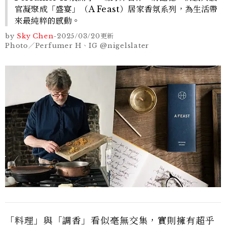
官凝聚成「盛宴」（A Feast）居家香氛系列，為生活帶
來最純粹的感動。
by
Sky Chen
-
2025/03/20
更新
Photo／Perfumer H、IG @nigelslater
「料理」與「調香」看似毫無交集，實則擁有超乎