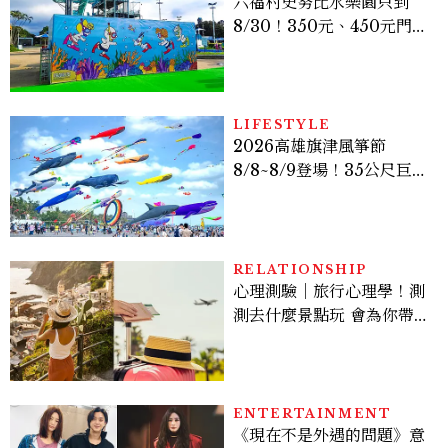
六福村史努比水樂園只到
8/30！350元、450元門票
優惠一次看，必拍造景、
SNOOPY美食可愛登場
LIFESTYLE
2026高雄旗津風箏節
8/8~8/9登場！35公尺巨大
鯨魚首度放飛、豐富親子活
動時間懶人包
RELATIONSHIP
心理測驗｜旅行心理學！測
測去什麼景點玩 會為你帶來
好運
ENTERTAINMENT
《現在不是外遇的問題》意