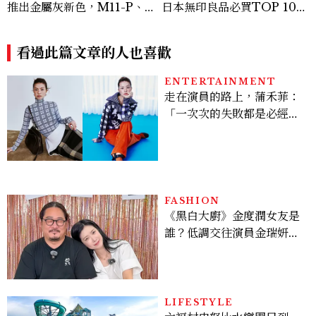
推出金屬灰新色，M11-P、
日本無印良品必買TOP 10！
Q3、D-Lux 8 三款相機同
護手霜、乾燥棒、萬國轉接頭
步換裝四亮點一次看
一次買齊
看過此篇文章的人也喜歡
ENTERTAINMENT
走在演員的路上，蒲禾菲：
「一次次的失敗都是必經過
程，必須要經過那些練習，
才能做得好。」
FASHION
《黑白大廚》金度潤女友是
誰？低調交往演員金瑞妍、
曾出演《少年法庭》，私下
極簡風穿搭是日常範本！
LIFESTYLE