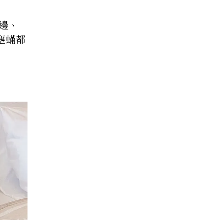
角邊、
塵蟎都