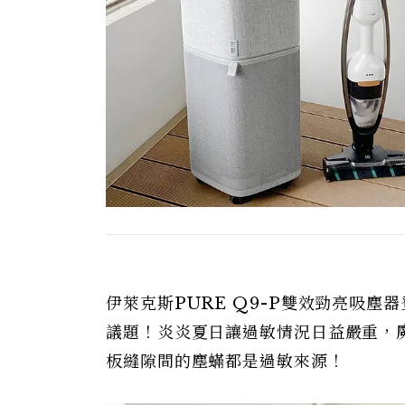
伊萊克斯PURE Q9-P雙效勁亮吸
議題！炎炎夏日讓過敏情況日益嚴重，
板縫隙間的塵蟎都是過敏來源！