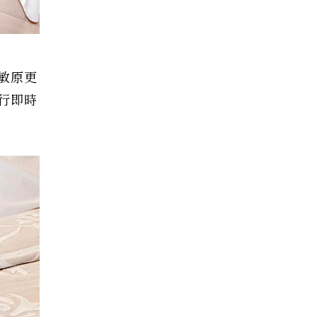
敏原更
行即時