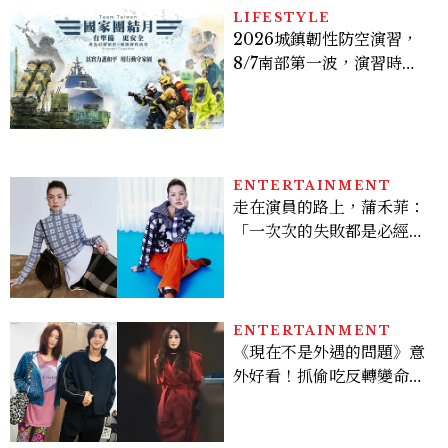
LIFESTYLE
2026城鎮韌性防空演習，
8/7南部第一波，演習時
間、可以出門嗎？罰款懶人
包
ENTERTAINMENT
走在演員的路上，蒲禾菲：
「一次次的失敗都是必經過
程，必須要經過那些練習，
才能做得好。」
ENTERTAINMENT
《現在不是外遇的問題》意
外好看！抓偷吃反轉變命
案？金憓秀傳奇美腿被讚
爆、金智勳大秀腹肌，曹汝
貞雙影后飆戲，線上看7大