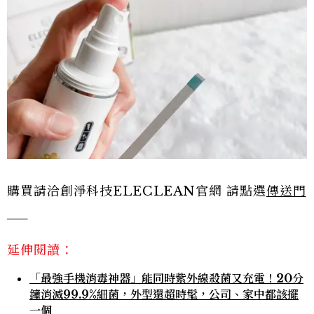
購買請洽創淨科技ELECLEAN官網 請點選
傳送門
延伸閱讀：
「最強手機消毒神器」能同時紫外線殺菌又充電！20分
鐘消滅99.9%細菌，外型還超時髦，公司、家中都該擺
一個