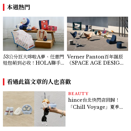
本週熱門
53公分巨大哆啦A夢、任意門
Verner Panton百年誕辰
娃包萌到必收！HOLA聯手
《SPACE AGE DESIG
《哆啦A夢》推居家好物，完
N》特展：用一把椅子帶你回
整清單及價格一次看
到人類最敢做夢的年代
看過此篇文章的人也喜歡
BEAUTY
hince台北快閃店回歸！
「Chill Voyage」夏季限
定系列登場，夢幻海洋藍空
間、限定彩妝、DIY吊飾一
次體驗