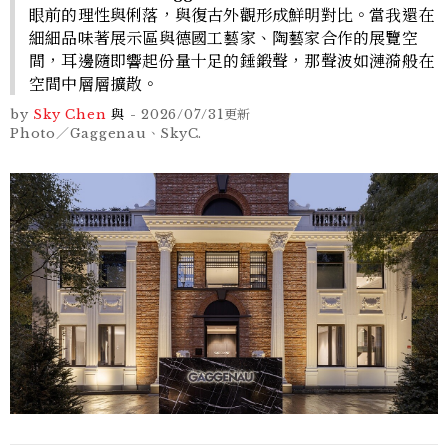
眼前的理性與俐落，與復古外觀形成鮮明對比。當我還在
細細品味著展示區與德國工藝家、陶藝家合作的展覽空
間，耳邊隨即響起份量十足的錘鍛聲，那聲波如漣漪般在
空間中層層擴散。
by
Sky Chen
與
-
2026/07/31
更新
Photo／Gaggenau、SkyC.