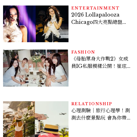
看點懶人包
ENTERTAINMENT
2026 Lollapalooza
Chicago四大亮點總盤
點， JENNIE、 CORTIS
登台，K-POP擄獲全球！
FASHION
《母胎單身大作戰2》女成
員IG私服模樣公開！崔玹諝
溫柔系歐膩粉絲飆漲、金秀
炫竟是低調千金？
RELATIONSHIP
心理測驗｜旅行心理學！測
測去什麼景點玩 會為你帶來
好運