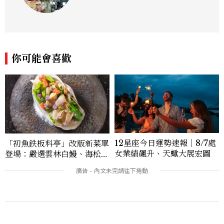
你可能會喜歡
12星座今日運勢速報｜8/7處
「初魚鉄板料亭」改版新菜單
女業績飆升、天蠍大展宏圖
登場：嚴選雲林白鰻、海松貝
交織旬味，限時推出父親節升
級優惠