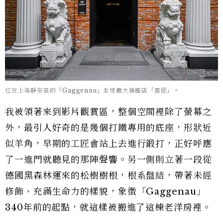
位在上海靜安區的「Gaggenau」全球最大旗艦店「嘉邸」。
我被領著來到影片觀賞區，整個空間裡除了螢幕之
外，最引人好奇的是幾個打鐵專用的底座，形狀近
似羊角，早期的工匠會站上去進行鍛打，正好呼應
了一進門就聽見的那陣聲響。另一側則立著一段從
德國黑森林運來的松樹樹根，根系盤結，帶著未經
修飾、充滿生命力的樣貌，象徵「Gaggenau」
340年前的起點，就這樣被搬進了這棟老洋房裡。