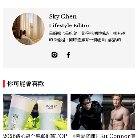
Sky Chen
Lifestyle Editor
是編輯也是吃貨，覺得料理跟採訪一樣有趣
的是過程，同時還擁有一個能自由說話的地
方「食事，365日」。工作內容橫跨紙本雜
誌與數位平台，主要企劃與撰寫美食、美
酒、設計與旅遊文化，作品有風格空間、主
廚對談等等專題，以及旅遊特輯、設計師深
度採訪。可以用觀點寫字，也習慣用一點距
離看世界。Contact: sky_chen@mctw.
你可能會喜歡
com.tw
2026清心福全菜單推薦TOP
《戀愛修課》Kit Connor傳