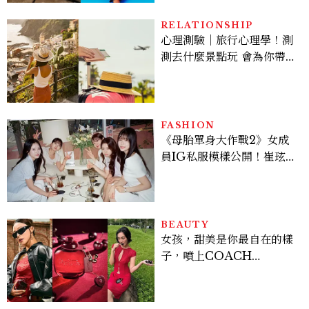
RELATIONSHIP
心理測驗｜旅行心理學！測
測去什麼景點玩 會為你帶來
好運
FASHION
《母胎單身大作戰2》女成
員IG私服模樣公開！崔玹諝
溫柔系歐膩粉絲飆漲、金秀
炫竟是低調千金？
BEAUTY
女孩，甜美是你最自在的樣
子，噴上COACH
CHERRY時尚櫻桃香氛，
把每一刻都活得閃耀發光
吧！