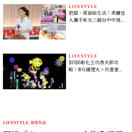
LIFESTYLE
把甜，覓留給生活！美麗佳
人攜手新光三越台中中港
店、林美貞，以南洋甜點打
造金卡會員限定午後
LIFESTYLE
2026彰化王功漁火節攻
略！8分鐘煙火＋玖壹壹、
美秀集團開唱，千人烤蚵、
鯊魚先生一次玩
LIFESTYLE
居家生活