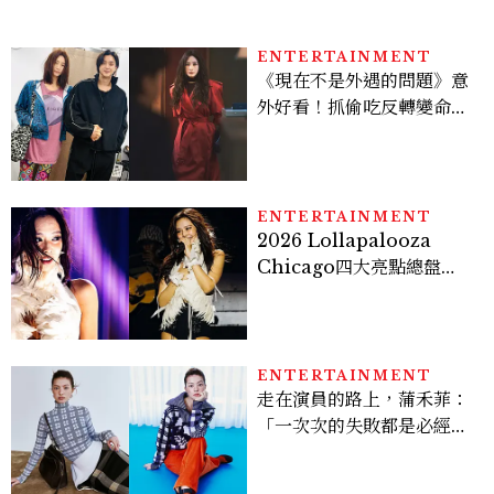
ENTERTAINMENT
《現在不是外遇的問題》意
外好看！抓偷吃反轉變命
案？金憓秀傳奇美腿被讚
爆、金智勳大秀腹肌，曹汝
貞雙影后飆戲，線上看7大
看點懶人包
ENTERTAINMENT
2026 Lollapalooza
Chicago四大亮點總盤
點， JENNIE、 CORTIS
登台，K-POP擄獲全球！
ENTERTAINMENT
走在演員的路上，蒲禾菲：
「一次次的失敗都是必經過
程，必須要經過那些練習，
才能做得好。」