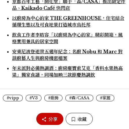
京都百年工藝「開化堂」聯手「森/CASA」推出限定作
品、Kaikado Café 快閃店
以廚房為中心的家 THE GREENHOUSE，住宅結合
循環生態以及可食地景打造城市烏托邦
飲食工作者李昉容「以廚房為中心的家」精彩開箱，風
格實用兼具的居家空間
安東尼波登逝世五週年紀念：名廚 Nobu 和 Marc 對
談廚藝人生與廚房機密檔案
年末派對必備熱調酒：廚房廢寶索艾克「香料水果熱高
粱」獨家食譜，同場加映三款節慶熱調飲
#vipp
#V3
#廚房
#森/CASA
#家居
分享
收藏