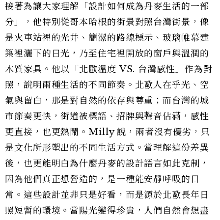
接著為讓大家理解「設計如何成為丹麥生活的一部
分」，他特別從哥本哈根的街景對照台灣街景，像
是火車站裡的光井、簡潔的路線標示、玻璃帷幕建
築裡灑下的日光，乃至住宅裡開放的窗戶與溫潤的
木質家具。他以「北歐溫度 VS. 台灣感性」作為對
照，說明兩種生活的不同節奏。北歐人在乎光、空
氣與留白，那是對自然的依存與尊重；而台灣的城
市節奏更快，街道被標語、招牌與聲音佔滿，感性
更直接，也更熱鬧。Milly 說，兩者沒有優劣，只
是文化所形塑出的不同生活方式。當理解這份差異
後，也更能明白為什麼丹麥的設計語言如此克制，
因為他們真正想營造的，是一種能安靜呼吸的日
常。這些設計並非只是好看，而是源於北歐長年日
照短暫的環境。當陽光變得珍貴，人們自然會想盡