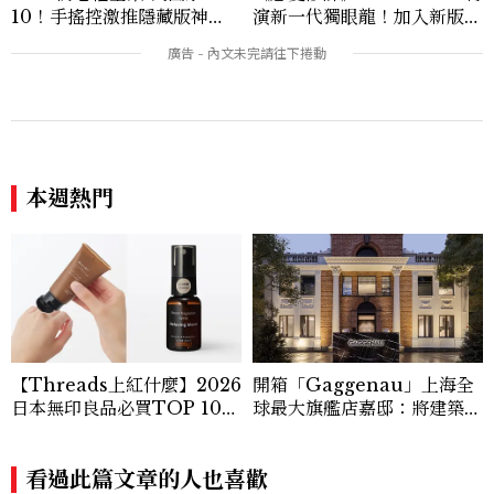
10！手搖控激推隱藏版神
演新一代獨眼龍！加入新版
飲、黃金甜度一次看
《X戰警》，可望搭檔Sadie
Sink
本週熱門
【Threads上紅什麼】2026
開箱「Gaggenau」上海全
日本無印良品必買TOP 10！
球最大旗艦店嘉邸：將建築美
護手霜、乾燥棒、萬國轉接頭
學寫入家電，解密340年德式
一次買齊
頂級家居工藝
看過此篇文章的人也喜歡