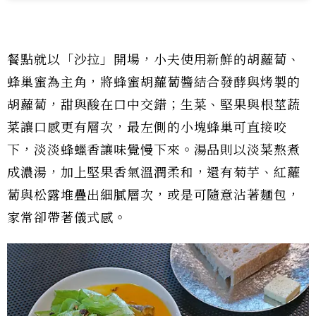
餐點就以「沙拉」開場，小夫使用新鮮的胡蘿蔔、
蜂巢蜜為主角，將蜂蜜胡蘿蔔醬結合發酵與烤製的
胡蘿蔔，甜與酸在口中交錯；生菜、堅果與根莖蔬
菜讓口感更有層次，最左側的小塊蜂巢可直接咬
下，淡淡蜂蠟香讓味覺慢下來。湯品則以淡菜熬煮
成濃湯，加上堅果香氣溫潤柔和，還有菊芋、紅蘿
蔔與松露堆疊出細膩層次，或是可隨意沾著麵包，
家常卻帶著儀式感。