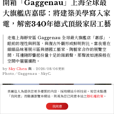
開箱「Gaggenau」上海全球最
大旗艦店嘉邸：將建築美學寫入家
電，解密340年德式頂級家居工藝
走進上海靜安區 Gaggenau 全球最大旗艦店「嘉邸」，
眼前的理性與俐落，與復古外觀形成鮮明對比。當我還在
細細品味著展示區與德國工藝家、陶藝家合作的展覽空
間，耳邊隨即響起份量十足的錘鍛聲，那聲波如漣漪般在
空間中層層擴散。
by
Sky Chen
與
-
2026/08/06
更新
Photo／Gaggenau、SkyC.
美麗佳人為提供您更多優質的內容，採用網站分析技術。若您未點選
「我同意」而繼續瀏覽本網站，則視為您已同意本站之
隱私權政策
。
我同意