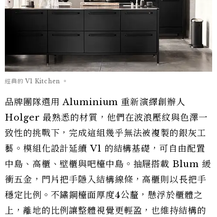
經典的 V1 Kitchen 。
品牌團隊選用 Aluminium 重新演繹創辦人
Holger 最熟悉的材質，他們在波浪壓紋與色澤一
致性的挑戰下，完成這組幾乎無法被複製的銀灰工
藝。模組化設計延續 V1 的結構基礎，可自由配置
中島、高櫃、壁櫃與吧檯中島。抽屜搭載 Blum 緩
衝五金，門片把手隱入結構線條，高櫃則以長把手
穩定比例。不鏽鋼檯面厚度4公釐，懸浮於櫃體之
上，離地的比例讓整體視覺更輕盈，也維持結構的