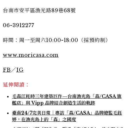
台南市安平區漁光路89巷68號
06-3912277
時間：周一至周六10:00-18:00（採預約制）
www.moricasa.com
FB
／
IG
延伸閱讀：
毛森江耗時三年建築巨作—台南漁光島「森/CASA 旗
艦店」與 Vipp 品牌結合創造生活的軌跡
臺南24/7完美日常｜專訪「森/CASA」品牌總監毛鈺
婷，在漁光島上的「森」之國度