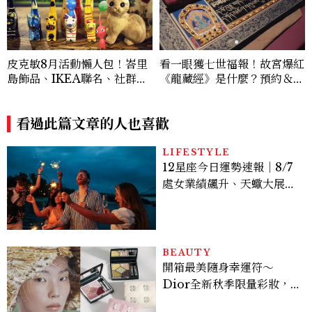
皮克敏8月活動懶人包！峇里
看一眼獲七世福報！故宮爆紅
島飾品、IKEA聯名、社群
《龍藏經》是什麼？預約＆參
日、巨大花朵一次看
觀攻略一次看
看過此篇文章的人也喜歡
LIFESTYLE
12星座今日運勢速報｜8/7
處女業績飆升、天蠍大展宏
圖
BEAUTY
開箱最美隨身幸運符～
Dior全新秋季限量彩妝，
幸運草圖騰從眼影到唇膏外