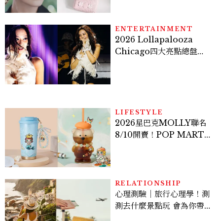
殼都想收藏！官網 8/7 開
賣，晚一步就沒了！
ENTERTAINMENT
2026 Lollapalooza
Chicago四大亮點總盤
點， JENNIE、 CORTIS
登台，K-POP擄獲全球！
LIFESTYLE
2026星巴克MOLLY聯名
8/10開賣！POP MART 6
款杯袋價格、草莓布蕾星冰
樂一次看
RELATIONSHIP
心理測驗｜旅行心理學！測
測去什麼景點玩 會為你帶來
好運