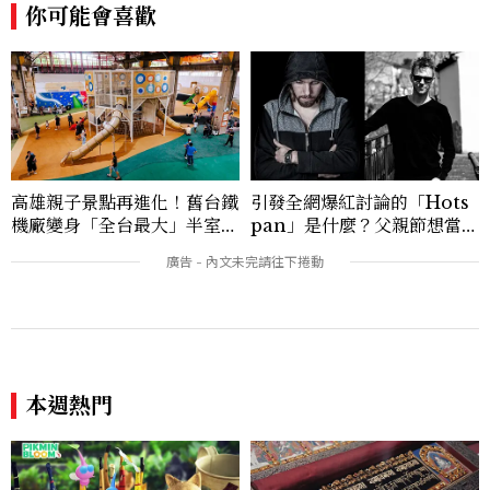
你可能會喜歡
高雄親子景點再進化！舊台鐵
引發全網爆紅討論的「Hots
機廠變身「全台最大」半室內
pan」是什麼？父親節想當天
樂園，8/8開幕、30項設施免
菜老爸並不難，掌握活到老、
費玩到飽
帥到老的關鍵
本週熱門