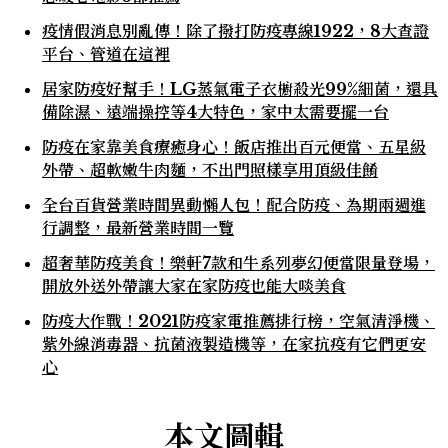
疫情假消息別亂傳！除了撥打防疫專線1922，8大查證
平台、管道在這裡
居家防疫好幫手！LG蒸氣電子衣櫥殺光99%細菌，還具
備除濕、遠端操控等4大特色，家中太需要擺一台
防疫在家靠美食療癒身心！飯店推出百元便當、五星級
外帶、超軟嫩牛肉麵，不出門照樣享用頂級佳餚
全台百貨營業時間異動懶人包！配合防疫、為期兩週進
行調整，最新營業時間一覽
超奢華防疫美食！樂軒7款和牛系列夢幻便當限量登場，
開放外送外帶讓大家在家防疫也能大啖美食
防疫大作戰！2021防疫家電推薦排行榜，空氣清淨機、
紫外線消毒器、抗菌液製造機等，在家抗疫有它們更安
心
本文圖輯