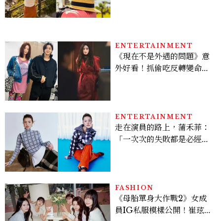
ENTERTAINMENT
《現在不是外遇的問題》意
外好看！抓偷吃反轉變命
案？金憓秀傳奇美腿被讚
爆、金智勳大秀腹肌，曹汝
貞雙影后飆戲，線上看7大
看點懶人包
ENTERTAINMENT
走在演員的路上，蒲禾菲：
「一次次的失敗都是必經過
程，必須要經過那些練習，
才能做得好。」
FASHION
《母胎單身大作戰2》女成
員IG私服模樣公開！崔玹諝