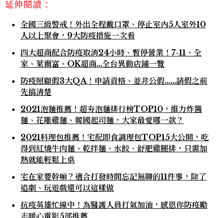
延伸閱讀：
全國三級警戒！外出全程戴口罩、停止室內5人室外10
人以上聚會，9大防疫措施一次看
四大超商配合防疫取消24小時、暫停營業！7-11、全
家、萊爾富、OK超商…全台異動店鋪一覽
防疫照顧假3大QA！申請資格、並非公假......請假之前
先搞清楚
2021泡麵推薦！超夯泡麵排行榜TOP10，維力炸醬
麵、花雕雞麵、韓國起司麵，大家最愛哪一款？
2021料理包推薦！宅配即食調理包TOP15大公開，吃
得到紅燒牛肉麵、乾拌麵、水餃、舒肥雞腿排，只需加
熱就能輕鬆上桌
宅在家要幹嘛？適合打發時間忘記無聊的11件事，除了
追劇、玩遊戲還可以這樣做
抗疫英雄忙線中！為醫護人員打氣加油，感恩你防疫勵
志暖心電影5部推薦