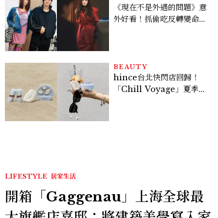
《現在不是外遇的問題》意
外好看！抓偷吃反轉變命
案？金憓秀傳奇美腿被讚
爆、金智勳大秀腹肌，曹汝
貞雙影后飆戲，線上看7大
看點懶人包
BEAUTY
hince台北快閃店回歸！
「Chill Voyage」夏季限
定系列登場，夢幻海洋藍空
間、限定彩妝、DIY吊飾一
次體驗
LIFESTYLE
居家生活
開箱「Gaggenau」上海全球最
大旗艦店嘉邸：將建築美學寫入家