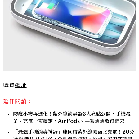
購買
網址
延伸閱讀：
防疫小物再進化！紫外線消毒器3大亮點公開，手機殺
菌、充電一次搞定，AirPods、手錶通通放得進去
「最強手機消毒神器」能同時紫外線殺菌又充電！20分
鐘消滅99.9%細菌，外型還超時髦，公司、家中都該擺