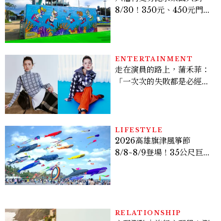
8/30！350元、450元門票
優惠一次看，必拍造景、
SNOOPY美食可愛登場
ENTERTAINMENT
走在演員的路上，蒲禾菲：
「一次次的失敗都是必經過
程，必須要經過那些練習，
才能做得好。」
LIFESTYLE
2026高雄旗津風箏節
8/8~8/9登場！35公尺巨大
鯨魚首度放飛、豐富親子活
動時間懶人包
RELATIONSHIP