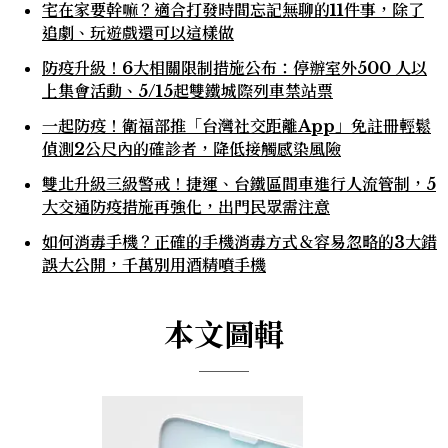
宅在家要幹嘛？適合打發時間忘記無聊的11件事，除了
追劇、玩遊戲還可以這樣做
防疫升級！6大相關限制措施公布：停辦室外500 人以
上集會活動、5/15起雙鐵城際列車禁站票
一起防疫！衛福部推「台灣社交距離App」免註冊輕鬆
偵測2公尺內的確診者，降低接觸感染風險
雙北升級三級警戒！捷運、台鐵區間車進行人流管制，5
大交通防疫措施再強化，出門民眾需注意
如何消毒手機？正確的手機消毒方式＆容易忽略的3大錯
誤大公開，千萬別用酒精噴手機
本文圖輯