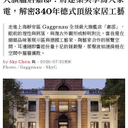
電，解密340年德式頂級家居工藝
走進上海靜安區 Gaggenau 全球最大旗艦店「嘉邸」，
眼前的理性與俐落，與復古外觀形成鮮明對比。當我還在
細細品味著展示區與德國工藝家、陶藝家合作的展覽空
間，耳邊隨即響起份量十足的錘鍛聲，那聲波如漣漪般在
空間中層層擴散。
by
Sky Chen
與
-
2026/07/31
更新
Photo／Gaggenau、SkyC.