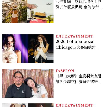
心理測驗｜旅行心理學！測
測去什麼景點玩 會為你帶來
好運
ENTERTAINMENT
2026 Lollapalooza
Chicago四大亮點總盤
點， JENNIE、 CORTIS
登台，K-POP擄獲全球！
FASHION
《黑白大廚》金度潤女友是
誰？低調交往演員金瑞妍、
曾出演《少年法庭》，私下
極簡風穿搭是日常範本！
ENTERTAINMENT