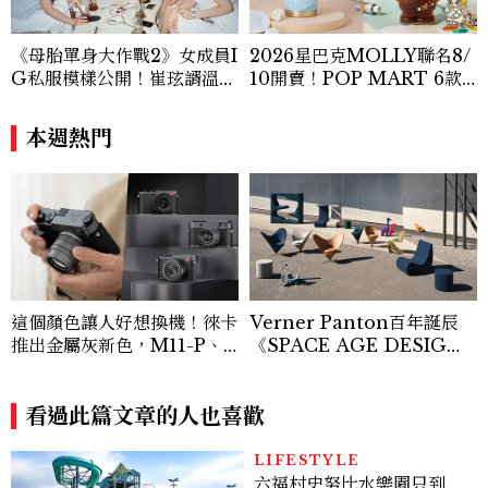
《母胎單身大作戰2》女成員I
2026星巴克MOLLY聯名8/
G私服模樣公開！崔玹諝溫柔
10開賣！POP MART 6款
系歐膩粉絲飆漲、金秀炫竟是
杯袋價格、草莓布蕾星冰樂一
低調千金？
次看
本週熱門
這個顏色讓人好想換機！徠卡
Verner Panton百年誕辰
推出金屬灰新色，M11-P、
《SPACE AGE DESIG
Q3、D-Lux 8 三款相機同
N》特展：用一把椅子帶你回
步換裝四亮點一次看
到人類最敢做夢的年代
看過此篇文章的人也喜歡
LIFESTYLE
六福村史努比水樂園只到