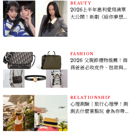
多大？
BEAUTY
2026上半年惠利愛用清單
大公開！新劇《給你夢想》
美出新高度，10款保養、香
水、護髮同款一次看
FASHION
2026 父親節禮物推薦！商
務爸爸必收皮件、包款與鞋
履一次看
RELATIONSHIP
心理測驗｜旅行心理學！測
測去什麼景點玩 會為你帶來
好運