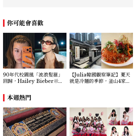
開箱與趨勢剖析能力。 曾擔任即時新聞編
輯、時尚鐘錶線記者，擅長以精闢觀點挖掘
獨特角度，採訪足跡遍及馬爾地夫、紐西
你可能會喜歡
蘭、瑞士、德國、瑞典、亞洲主要城市，合
作品牌包含Aman、Four Seasons、Ca
pella、Mandarin Oriental、JOAL
I、Raffles、Banyan Tree、IHG、Ma
rriott等頂級飯店集團。 策劃並執行超過7
0篇深度專題「MC開房間」、260 篇以上
「玩咖懶人包」盤點類文章，致力用專業視
角提供讀者最新話題、兼具風格與實用的高
90年代校園風「波浪髮箍」
【Julia韓國觀察筆記】夏天
品質生活旅遊靈感內容。 Contact：ben
回歸，Hailey Bieber示範
就是冷麵的季節，釜山4家必
ny_yang@mctw.com.tw
如何戴得時髦：這款Miu Mi
吃拌冷麵
u髮箍未開賣先爆紅！
本週熱門