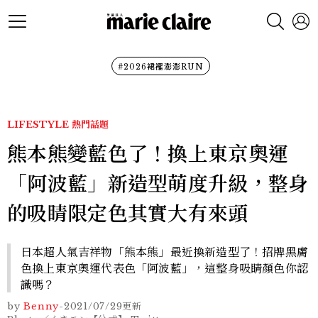
#2026裙襬澎澎RUN
LIFESTYLE
熱門話題
熊本熊變藍色了！換上東京奧運
「阿波藍」新造型萌度升級，整身
的吸睛限定色其實大有來頭
日本超人氣吉祥物「熊本熊」最近換新造型了！招牌黑膚
色換上東京奧運代表色「阿波藍」，這整身吸睛顏色你認
識嗎？
by
Benny
-
2021/07/29
更新