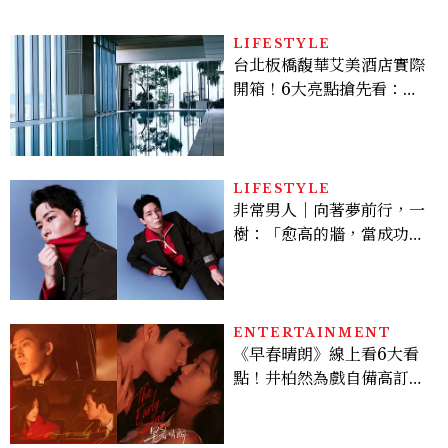
LIFESTYLE
台北板橋馥華艾美酒店實際
開箱！6大亮點搶先看：新
北最新旅宿地標、高空泳
池、客房藏奢華細節
LIFESTYLE
非常男人｜向著夢前行，一
樹：「愈高的牆，當成功爬
上去的那一刻，就愈有成就
感。」
ENTERTAINMENT
《早春晴朗》線上看6大看
點！井柏然為戲自備高訂，
孫千苦等地下戀轉正，雨夜
激吻獲讚慾感天花板