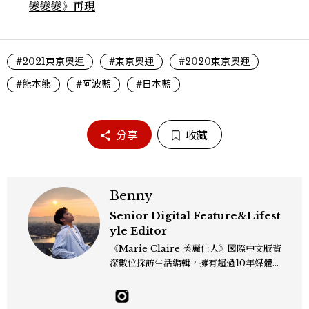
變變變》再現
#2021東京奧運
#東京奧運
#2020東京奧運
#熊本熊
#阿波藍
#日本藍
分享
收藏
Benny
Senior Digital Feature&Lifest
yle Editor
《Marie Claire 美麗佳人》國際中文版資
深數位採訪生活編輯，擁有超過10年媒體與
編輯實務經驗。目前專注及深耕於全球各地
飯店、奢華旅宿、旅遊景點、航空等領域，
另涉獵3C家電、居家生活範疇，具備實測