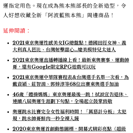
運指定用色。現在成為熊本熊部長的全新造型，令
人好想收藏全新「阿波藍熊本熊」周邊商品！
延伸閱讀：
2021東京奧運性感美女IG總盤點！德國田徑女神、義
大利真人芭比、台灣射擊甜心…媲美模特兒太迷人
2021東京奧運直播轉播線上看！最新東奧賽事、運動帥
哥，還有Google限定RPG遊戲可以玩
2021東京奧運中華隊賽程表&台灣選手名單一次看，為
戴資穎、莊智淵、郭婞淳等68位出賽東奧選手加油
46歲「體操媽媽」東京奧運最後一跳！拭淚宣告退休、
連續八屆奧運生涯劃下句點，全場起立鼓掌致敬
奧運跳水比賽完全女性福利時間！「萬惡計分板」太犯
規，跳水帥哥鮮肉一秒全裸入鏡
2020東京奧運首創動態圖標，開幕式精彩亮點《超級