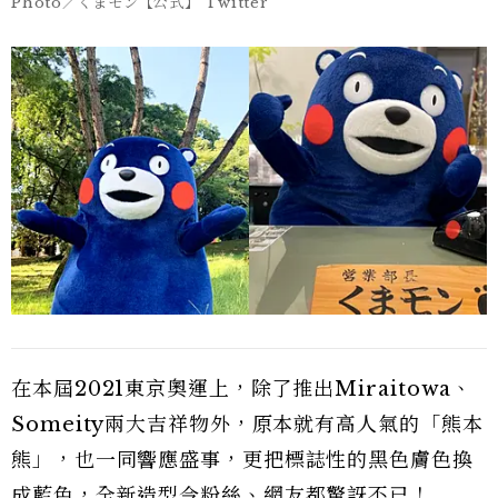
Photo／くまモン【公式】 Twitter
在本屆2021東京奧運上，除了推出Miraitowa、
Someity兩大吉祥物外，原本就有高人氣的「熊本
熊」，也一同響應盛事，更把標誌性的黑色膚色換
成藍色，全新造型令粉絲、網友都驚訝不已！