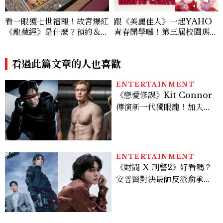
看一眼獲七世福報！故宮爆紅
跟《美麗佳人》一起YAHO
《龍藏經》是什麼？預約＆參
青春開學囉！第三屆校園瑪麗
觀攻略一次看
粉紅力量大集合，穿上粉紅澎
裙開箱最夯變美時尚小物，期
看過此篇文章的人也喜歡
待Pink Run一起為愛開跑！
ENTERTAINMENT
《戀愛修課》Kit Connor
傳演新一代獨眼龍！加入新
版《X戰警》，可望搭檔
Sadie Sink
ENTERTAINMENT
《財閥 X 刑警2》好看嗎？
安普賢對決最帥反派俞承
豪，鄭恩彩接棒女主，開專
機、刷黑卡，用錢輾壓罪犯
的陳利手回來了，這次能玩