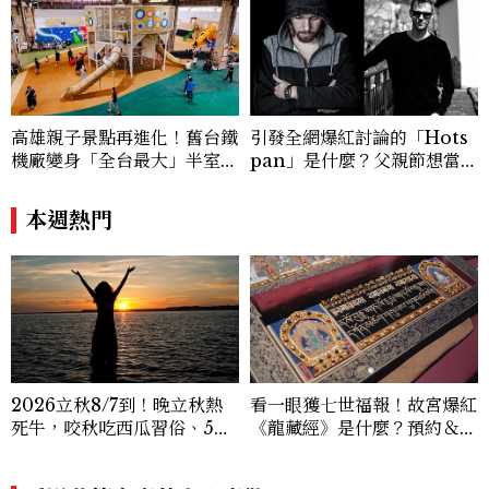
高雄親子景點再進化！舊台鐵
引發全網爆紅討論的「Hots
機廠變身「全台最大」半室內
pan」是什麼？父親節想當天
樂園，8/8開幕、30項設施免
菜老爸並不難，掌握活到老、
費玩到飽
帥到老的關鍵
本週熱門
2026立秋8/7到！晚立秋熱
看一眼獲七世福報！故宮爆紅
死牛，咬秋吃西瓜習俗、5大
《龍藏經》是什麼？預約＆參
禁忌與吉時懶人包
觀攻略一次看