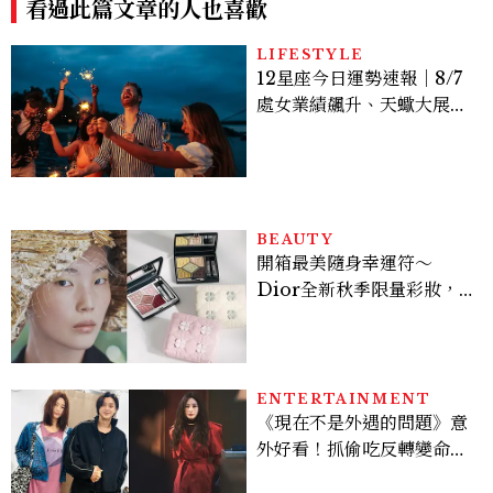
看過此篇文章的人也喜歡
LIFESTYLE
12星座今日運勢速報｜8/7
處女業績飆升、天蠍大展宏
圖
BEAUTY
開箱最美隨身幸運符～
Dior全新秋季限量彩妝，
幸運草圖騰從眼影到唇膏外
殼都想收藏！官網 8/7 開
賣，晚一步就沒了！
ENTERTAINMENT
《現在不是外遇的問題》意
外好看！抓偷吃反轉變命
案？金憓秀傳奇美腿被讚