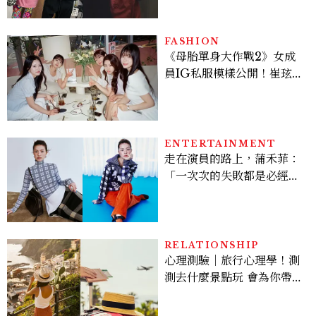
爆、金智勳大秀腹肌，曹汝
貞雙影后飆戲，線上看7大
看點懶人包
FASHION
《母胎單身大作戰2》女成
員IG私服模樣公開！崔玹諝
溫柔系歐膩粉絲飆漲、金秀
炫竟是低調千金？
ENTERTAINMENT
走在演員的路上，蒲禾菲：
「一次次的失敗都是必經過
程，必須要經過那些練習，
才能做得好。」
RELATIONSHIP
心理測驗｜旅行心理學！測
測去什麼景點玩 會為你帶來
好運