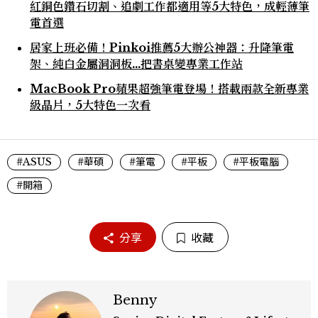
紅銅色鑽石切割、追劇工作都適用等5大特色，成輕薄筆
電首選
居家上班必備！Pinkoi推薦5大辦公神器：升降筆電
架、純白金屬洞洞板…把書桌變專業工作站
MacBook Pro蘋果超強筆電登場！搭載兩款全新專業
級晶片，5大特色一次看
#ASUS
#華碩
#筆電
#平板
#平板電腦
#開箱
分享
收藏
Benny