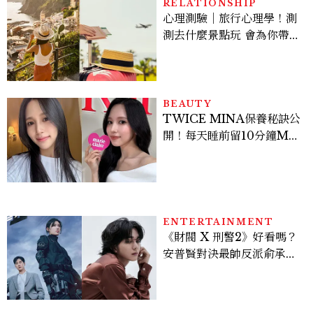
RELATIONSHIP
心理測驗｜旅行心理學！測
測去什麼景點玩 會為你帶來
好運
BEAUTY
TWICE MINA保養秘訣公
開！每天睡前留10分鐘ME
TIME、定期皮拉提斯，6
個日常習慣養出牛奶肌
ENTERTAINMENT
《財閥 X 刑警2》好看嗎？
安普賢對決最帥反派俞承
豪，鄭恩彩接棒女主，開專
機、刷黑卡，用錢輾壓罪犯
的陳利手回來了，這次能玩