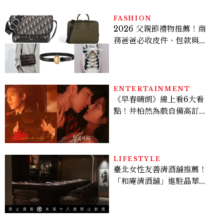
多大？
FASHION
2026 父親節禮物推薦！商
務爸爸必收皮件、包款與鞋
履一次看
ENTERTAINMENT
《早春晴朗》線上看6大看
點！井柏然為戲自備高訂，
孫千苦等地下戀轉正，雨夜
激吻獲讚慾感天花板
LIFESTYLE
臺北女性友善清酒舖推薦！
「和庵清酒舖」進駐晶華酒
店：首創五行心情選酒、單
杯180元起輕鬆微醺