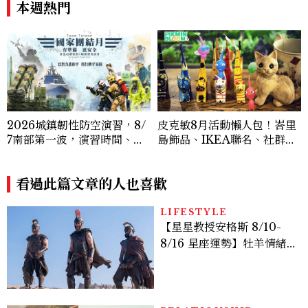
本週熱門
腰
2026城鎮韌性防空演習，8/
皮克敏8月活動懶人包！峇里
7南部第一波，演習時間、可
島飾品、IKEA聯名、社群
以出門嗎？罰款懶人包
日、巨大花朵一次看
看過此篇文章的人也喜歡
LIFESTYLE
【星星教授安格斯 8/10-
8/16 星座運勢】牡羊情緒
變敏感，雙子人際吸引力爆
棚