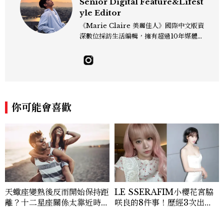
Senior Digital Feature&Lifest
yle Editor
《Marie Claire 美麗佳人》國際中文版資
深數位採訪生活編輯，擁有超過10年媒體與
編輯實務經驗。目前專注及深耕於全球各地
飯店、奢華旅宿、旅遊景點、航空等領域，
另涉獵3C家電、居家生活範疇，具備實測
開箱與趨勢剖析能力。 曾擔任即時新聞編
輯、時尚鐘錶線記者，擅長以精闢觀點挖掘
獨特角度，採訪足跡遍及馬爾地夫、紐西
你可能會喜歡
蘭、瑞士、德國、瑞典、亞洲主要城市，合
作品牌包含Aman、Four Seasons、Ca
pella、Mandarin Oriental、JOAL
I、Raffles、Banyan Tree、IHG、Ma
rriott等頂級飯店集團。 策劃並執行超過7
0篇深度專題「MC開房間」、260 篇以上
「玩咖懶人包」盤點類文章，致力用專業視
角提供讀者最新話題、兼具風格與實用的高
天蠍座變熟後反而開始保持距
LE SSERAFIM小櫻花宮脇
品質生活旅遊靈感內容。 Contact：ben
離？十二星座關係太靠近時最
咲良的8件事！歷經3次出
ny_yang@mctw.com.tw
怕發生的事，「這星座」一有
道、嚴以律己的終極自我管理
壓力就先躲起來
王、靠「這招」養成17吋螞蟻