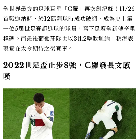
全世界最夯的足球巨星「C羅」再次創紀錄！11/25
首戰迦納時，於12碼罰球時成功破網，成為史上第
一位5屆世足賽都進球的球員，寫下足壇全新傳奇里
程碑。而最後葡萄牙隊也以3比2擊敗迦納，精湛表
現實在太令期待之後賽事。
2022世足盃止步8強，C羅發長文感
嘆