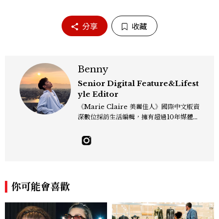
分享
收藏
Benny
Senior Digital Feature&Lifest
yle Editor
《Marie Claire 美麗佳人》國際中文版資
深數位採訪生活編輯，擁有超過10年媒體與
編輯實務經驗。目前專注及深耕於全球各地
飯店、奢華旅宿、旅遊景點、航空等領域，
另涉獵3C家電、居家生活範疇，具備實測
開箱與趨勢剖析能力。 曾擔任即時新聞編
輯、時尚鐘錶線記者，擅長以精闢觀點挖掘
獨特角度，採訪足跡遍及馬爾地夫、紐西
你可能會喜歡
蘭、瑞士、德國、瑞典、亞洲主要城市，合
作品牌包含Aman、Four Seasons、Ca
pella、Mandarin Oriental、JOAL