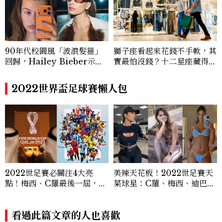
I、Raffles、Banyan Tree、IHG、Ma
rriott等頂級飯店集團。 策劃並執行超過7
0篇深度專題「MC開房間」、260 篇以上
「玩咖懶人包」盤點類文章，致力用專業視
角提供讀者最新話題、兼具風格與實用的高
90年代校園風「波浪髮箍」
獅子座看起來花錢不手軟，其
品質生活旅遊靈感內容。 Contact：ben
回歸，Hailey Bieber示範
實最怕沒錢？十二星座藏得最
ny_yang@mctw.com.tw
如何戴得時髦：這款Miu Mi
深的金錢焦慮，「這星座」比
u髮箍未開賣先爆紅！
價半天，最後卻買最貴的
2022世界盃足球賽懶人包
2022世足賽必關注4大亮
美辣天花板！2022世足賽天
點！梅西、C羅最後一屆，8
菜球星：C羅、梅西、迪巴
大明星球員總整理
拉…女伴們瘋狂健身菜單曝
光！
看過此篇文章的人也喜歡