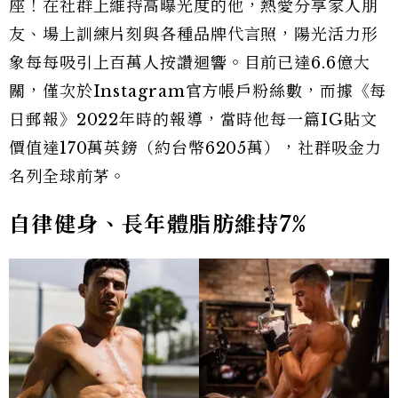
座！在社群上維持高曝光度的他，熱愛分享家人朋
友、場上訓練片刻與各種品牌代言照，陽光活力形
象每每吸引上百萬人按讚迴響。目前已達6.6億大
關，僅次於Instagram官方帳戶粉絲數，而據《每
日郵報》2022年時的報導，當時他每一篇IG貼文
價值達170萬英鎊（約台幣6205萬），社群吸金力
名列全球前茅。
自律健身、長年體脂肪維持7%