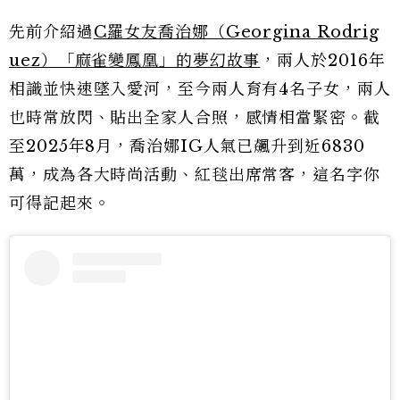
先前介紹過
C羅女友喬治娜（Georgina Rodrig
uez）「麻雀變鳳凰」的夢幻故事
，兩人於2016年
相識並快速墜入愛河，至今兩人育有4名子女，兩人
也時常放閃、貼出全家人合照，感情相當緊密。截
至2025年8月，喬治娜IG人氣已飆升到近6830
萬，成為各大時尚活動、紅毯出席常客，這名字你
可得記起來。