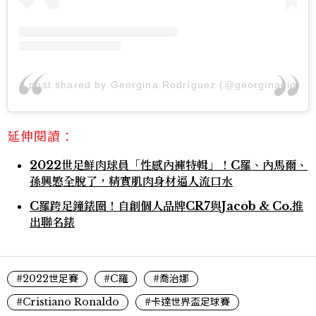
A post shared by Georgina Rodríguez (@georginagio)
延伸閱讀：
2022世足鮮肉球員「性感內褲特輯」！C羅、內馬爾、
孫興慜全脫了，精實肌肉身材逼人流口水
C羅跨足鐘錶圈！自創個人品牌CR7與Jacob & Co.推
出聯名錶
#2022世足賽
#C羅
#喬治娜
#Cristiano Ronaldo
#卡達世界盃足球賽