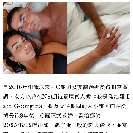
自2016年相識以來，C羅與女友喬治娜愛得相當高
調，女方也曾在Netflix實境真人秀《我是喬治娜 I
am Georgina》提及交往期間的大小事。而在愛
情長跑8年後，C羅正式求婚，喬治娜於
2025/8/12曬出如「鴿子蛋」般的超大鑽戒，並寫