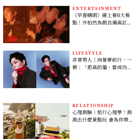
ENTERTAINMENT
《早春晴朗》線上看6大看
點！井柏然為戲自備高訂，
孫千苦等地下戀轉正，雨夜
激吻獲讚慾感天花板
LIFESTYLE
非常男人｜向著夢前行，一
樹：「愈高的牆，當成功爬
上去的那一刻，就愈有成就
感。」
RELATIONSHIP
心理測驗｜旅行心理學！測
測去什麼景點玩 會為你帶來
好運