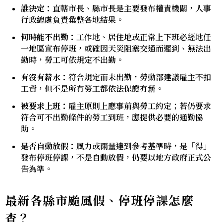
誰決定：
直轄市長、縣市長是主要發布權責機關，人事
行政總處負責彙整各地結果。
何時能不出勤：
工作地、居住地或正常上下班必經地任
一地區宣布停班，或確因天災阻塞交通而遲到、無法出
勤時，勞工可依規定不出勤。
有沒有薪水：
符合規定而未出勤，勞動部建議雇主不扣
工資，但不是所有勞工都依法保證有薪。
被要求上班：
雇主原則上應事前與勞工約定；若仍要求
符合可不出勤條件的勞工到班，應提供必要的通勤協
助。
是否自動放假：
風力或雨量達到參考基準時，是「得」
發布停班停課，不是自動放假，仍要以地方政府正式公
告為準。
最新各縣市颱風假、停班停課怎麼
查？