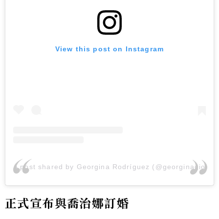
View this post on Instagram
A post shared by Georgina Rodríguez (@georginagio)
正式宣布與喬治娜訂婚