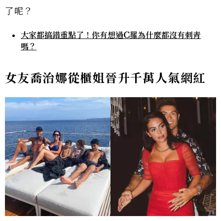
了呢？
大家都搞錯重點了！你有想過C羅為什麼都沒有刺青
嗎？
女友喬治娜從櫃姐晉升千萬人氣網紅