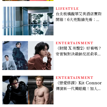
LIFESTYLE
台北板橋馥華艾美酒店實際
開箱！6大亮點搶先看：新
北最新旅宿地標、高空泳
池、客房藏奢華細節
ENTERTAINMENT
《財閥 X 刑警2》好看嗎？
安普賢對決最帥反派俞承
豪，鄭恩彩接棒女主，開專
機、刷黑卡，用錢輾壓罪犯
的陳利手回來了，這次能玩
多大？
ENTERTAINMENT
《戀愛修課》Kit Connor
傳演新一代獨眼龍！加入新
版《X戰警》，可望搭檔
Sadie Sink