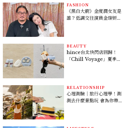
FASHION
《黑白大廚》金度潤女友是
誰？低調交往演員金瑞妍、
曾出演《少年法庭》，私下
極簡風穿搭是日常範本！
BEAUTY
hince台北快閃店回歸！
「Chill Voyage」夏季限
定系列登場，夢幻海洋藍空
間、限定彩妝、DIY吊飾一
次體驗
RELATIONSHIP
心理測驗｜旅行心理學！測
測去什麼景點玩 會為你帶來
好運