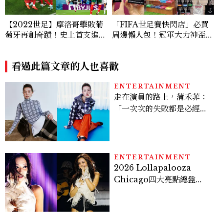
【2022世足】摩洛哥擊敗葡
「FIFA世足賽快閃店」必買
萄牙再創奇蹟！史上首支進前
周邊懶人包！冠軍大力神盃也
4強的非洲球隊
有賣
看過此篇文章的人也喜歡
ENTERTAINMENT
走在演員的路上，蒲禾菲：
「一次次的失敗都是必經過
程，必須要經過那些練習，
才能做得好。」
ENTERTAINMENT
2026 Lollapalooza
Chicago四大亮點總盤
點， JENNIE、 CORTIS
登台，K-POP擄獲全球！