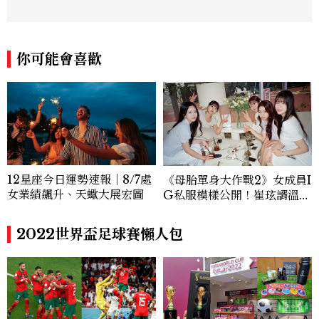
另涉獵3C家電、居家生活範疇，具備實測
開箱與趨勢剖析能力。 曾擔任即時新聞編
輯、時尚鐘錶線記者，擅長以精闢觀點挖掘
獨特角度，採訪足跡遍及馬爾地夫、紐西
你可能會喜歡
蘭、瑞士、德國、瑞典、亞洲主要城市，合
作品牌包含Aman、Four Seasons、Ca
pella、Mandarin Oriental、JOAL
I、Raffles、Banyan Tree、IHG、Ma
rriott等頂級飯店集團。 策劃並執行超過7
0篇深度專題「MC開房間」、260 篇以上
「玩咖懶人包」盤點類文章，致力用專業視
角提供讀者最新話題、兼具風格與實用的高
12星座今日運勢速報｜8/7處
《母胎單身大作戰2》女成員I
品質生活旅遊靈感內容。 Contact：ben
女業績飆升、天蠍大展宏圖
G私服模樣公開！崔玹諝溫柔
ny_yang@mctw.com.tw
系歐膩粉絲飆漲、金秀炫竟是
低調千金？
2022世界盃足球賽懶人包