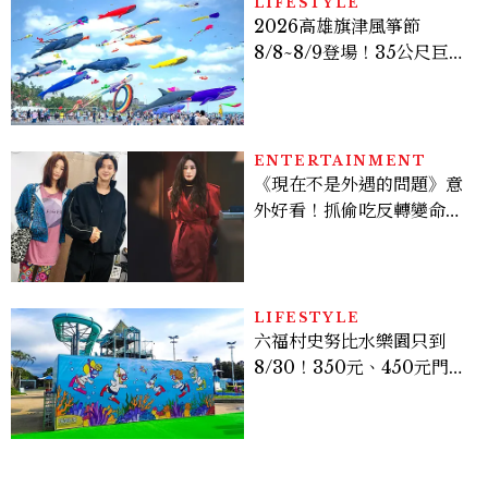
LIFESTYLE
2026高雄旗津風箏節
8/8~8/9登場！35公尺巨大
鯨魚首度放飛、豐富親子活
動時間懶人包
ENTERTAINMENT
《現在不是外遇的問題》意
外好看！抓偷吃反轉變命
案？金憓秀傳奇美腿被讚
爆、金智勳大秀腹肌，曹汝
貞雙影后飆戲，線上看7大
看點懶人包
LIFESTYLE
六福村史努比水樂園只到
8/30！350元、450元門票
優惠一次看，必拍造景、
SNOOPY美食可愛登場