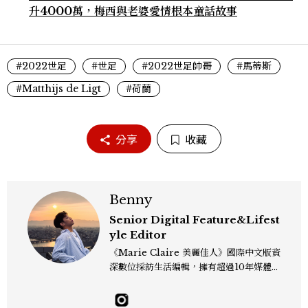
升4000萬，梅西與老婆愛情根本童話故事
#2022世足
#世足
#2022世足帥哥
#馬蒂斯
#Matthijs de Ligt
#荷蘭
分享
收藏
Benny
Senior Digital Feature&Lifest
yle Editor
《Marie Claire 美麗佳人》國際中文版資
深數位採訪生活編輯，擁有超過10年媒體與
編輯實務經驗。目前專注及深耕於全球各地
飯店、奢華旅宿、旅遊景點、航空等領域，