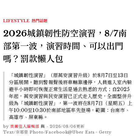
LIFESTYLE
熱門話題
2026城鎮韌性防空演習，8/7南
部第一波，演習時間、可以出門
嗎？罰款懶人包
「城鎮韌性演習」（原萬安演習升級）於8月7日至13日
分區展開。聽到警報聲後將車輛靠邊停，人員進入室內躲
避半小時即可恢復正常生活是過去熟悉的方式；自2025
年起，萬安演習與民安演習已正式走入歷史，全面整併升
級為「城鎮韌性演習」，第一波將在8月7日（星期五）上
午10:00至10:30於南部地區率先登場，範圍：台南市、
高雄市、屏東縣。
by
美麗佳人編輯部
與
-
2026/08/06
更新
Text/奈耶里 Photo/Facebook@Uber Eats、Getty