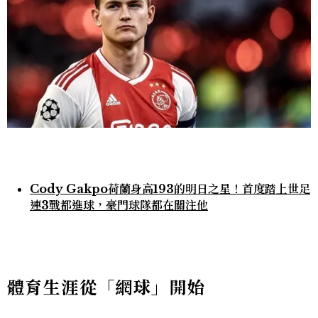
Cody Gakpo荷蘭身高193的明日之星！首度踏上世足
連3戰都進球，豪門球隊都在關注他
體育生涯從「網球」開始