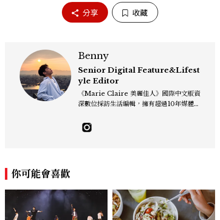
分享
收藏
Benny
Senior Digital Feature&Lifest
yle Editor
《Marie Claire 美麗佳人》國際中文版資
深數位採訪生活編輯，擁有超過10年媒體與
編輯實務經驗。目前專注及深耕於全球各地
飯店、奢華旅宿、旅遊景點、航空等領域，
另涉獵3C家電、居家生活範疇，具備實測
開箱與趨勢剖析能力。 曾擔任即時新聞編
輯、時尚鐘錶線記者，擅長以精闢觀點挖掘
獨特角度，採訪足跡遍及馬爾地夫、紐西
你可能會喜歡
蘭、瑞士、德國、瑞典、亞洲主要城市，合
作品牌包含Aman、Four Seasons、Ca
pella、Mandarin Oriental、JOAL
I、Raffles、Banyan Tree、IHG、Ma
rriott等頂級飯店集團。 策劃並執行超過7