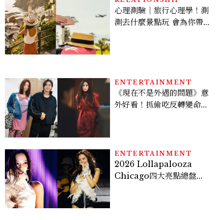
心理測驗｜旅行心理學！測
測去什麼景點玩 會為你帶來
好運
ENTERTAINMENT
《現在不是外遇的問題》意
外好看！抓偷吃反轉變命
案？金憓秀傳奇美腿被讚
爆、金智勳大秀腹肌，曹汝
貞雙影后飆戲，線上看7大
看點懶人包
ENTERTAINMENT
2026 Lollapalooza
Chicago四大亮點總盤
點， JENNIE、 CORTIS
登台，K-POP擄獲全球！