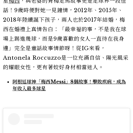
星
梅西
，與老婆的青梅足馬故事更是足球界一段佳
話！9歲時便對她一見鐘情，2012年、2015年、
2018年陸續誕下孩子，兩人也於2017年結婚，梅
西在婚禮上真情告白：「最幸福的事，不是我在球
場上踢進幾球，而是9歲喜歡的女人一直待在我身
邊」完全是童話故事情節呀！從IG來看，
Antonela Roccuzzo是一位充滿自信、陽光風采
的耀眼女性，更有著姣好身材相當迷人。
阿根廷球神「梅西Messi」8個故事！擊敗疾病，成為
年收入最多球星