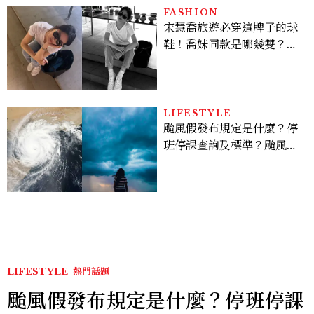
倦感，超神！
FASHION
宋慧喬旅遊必穿這牌子的球
鞋！喬妹同款是哪幾雙？
AUTRY究竟有什麼魅力讓
她愛上？
LIFESTYLE
颱風假發布規定是什麼？停
班停課查詢及標準？颱風假
有薪水嗎、可否拒絕上班？
LIFESTYLE
熱門話題
颱風假發布規定是什麼？停班停課