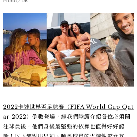
Photo／DR
2022卡達世界盃足球賽（FIFA World Cup Qat
ar 2022）
倒數登場，繼我們陸續介紹各位
必須關
注球員
後，他們身後最堅強的依靠也值得好好認
識！以下盤點出男神、帥哥球員的火辣性感女友