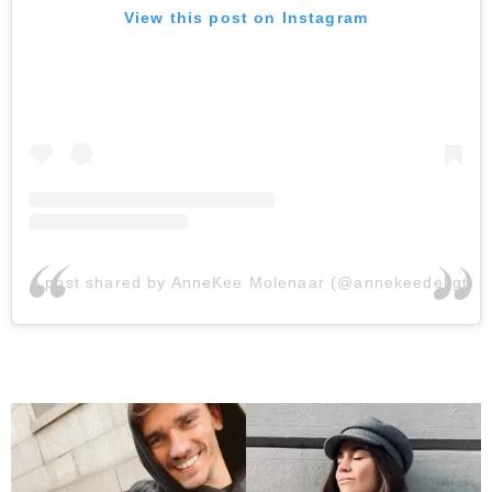
View this post on Instagram
A post shared by AnneKee Molenaar (@annekeedeligt)