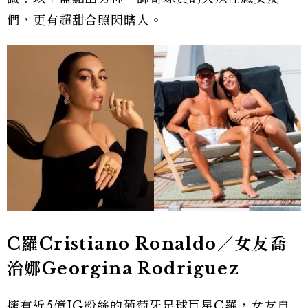
們，更有超甜合照閃瞎人。
C羅Cristiano Ronaldo／女友喬
治娜Georgina Rodriguez
擁有近5億IG粉絲的葡萄牙足球巨星C羅
，女友自