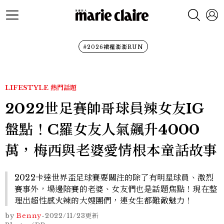
#2026裙襬澎澎RUN
LIFESTYLE
熱門話題
2022世足賽帥哥球員辣女友IG
盤點！C羅女友人氣飆升4000
萬，梅西與老婆愛情根本童話故事
2022卡達世界盃足球賽要關注的除了有明星球員、激烈
賽事外，場邊陪賽的老婆、女友們也是話題焦點！現在整
理出超性感火辣的大嫂團們，連女生都難敵魅力！
by
Benny
-
2022/11/23
更新