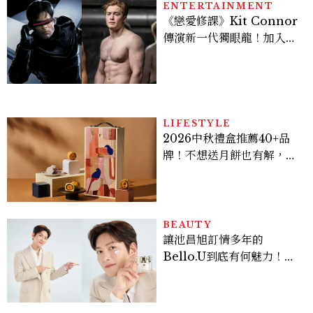
ENTERTAINMENT
《戀愛修課》Kit Connor
傳演新一代獨眼龍！加入新
版《X戰警》，可望搭檔
Sadie Sink
LIFESTYLE
2026中秋禮盒推薦40+品
牌！不想送月餅也有解，送
長輩、送客戶一次挑
BEAUTY
讓池昌旭訂情多年的
Bello.U到底有何魅力！揭
密男神發光乳霜～「肽光透
亮緊緻霜」如何打造日不落
的透亮肌，熬夜拍戲不顯疲