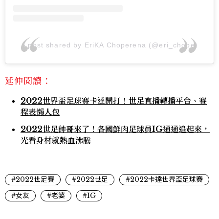
A post shared by EriKA Choperena (@eri_chope)
延伸閱讀：
2022世界盃足球賽卡達開打！世足直播轉播平台、賽
程表懶人包
2022世足帥哥來了！各國鮮肉足球員IG通通追起來，
光看身材就熱血沸騰
#2022世足賽
#2022世足
#2022卡達世界盃足球賽
#女友
#老婆
#IG