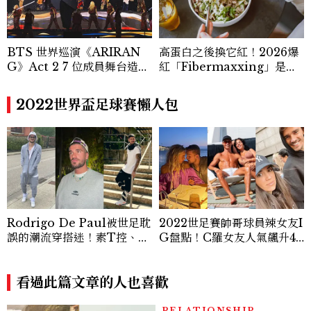
0篇深度專題「MC開房間」、260 篇以上
「玩咖懶人包」盤點類文章，致力用專業視
角提供讀者最新話題、兼具風格與實用的高
BTS 世界巡演《ARIRAN
高蛋白之後換它紅！2026爆
品質生活旅遊靈感內容。 Contact：ben
G》Act 2 7 位成員舞台造型
紅「Fibermaxxing」是什
ny_yang@mctw.com.tw
一次看
麼？一天30g纖維，原來不用
狂吃菜
2022世界盃足球賽懶人包
Rodrigo De Paul被世足耽
2022世足賽帥哥球員辣女友I
誤的潮流穿搭迷！素T控、項
G盤點！C羅女友人氣飆升40
鍊疊戴…巧用配件打造時髦細
00萬，梅西與老婆愛情根本
節
童話故事
看過此篇文章的人也喜歡
RELATIONSHIP