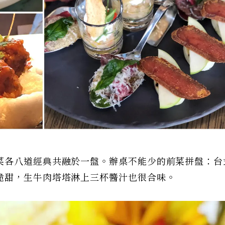
菜各八道經典共融於一盤。辦桌不能少的前菜拼盤：台
脆甜，生牛肉塔塔淋上三杯醬汁也很合味。