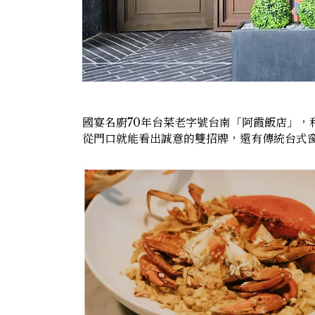
國宴名廚70年台菜老字號台南「阿霞飯店」，
從門口就能看出誠意的雙招牌，還有傳統台式窗