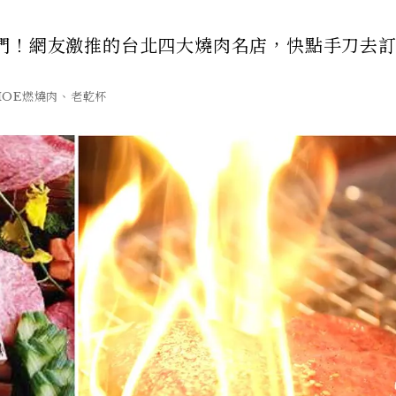
們！網友激推的台北四大燒肉名店，快點手刀去
MOE燃燒肉、老乾杯