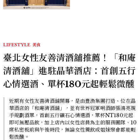
入手
LIFESTYLE
美食
臺北女性友善清酒舖推薦！「和庵
清酒舖」進駐晶華酒店：首創五行
心情選酒、單杯180元起輕鬆微醺
近期有女性友善清酒舖開幕，是由豊漁集團打造、位在晶
華酒店的「和庵清酒舖」，並有世界冠軍唎酒師張鴻亮親
手規劃酒單，首創五行礦石心情選酒，單杯NT180元起
即可無壓品飲，加上店內以女性店員為主的服務團隊、10
席私密板前與午後時段，無論女性獨飲或姐妹聚會都能輕
鬆微醺。