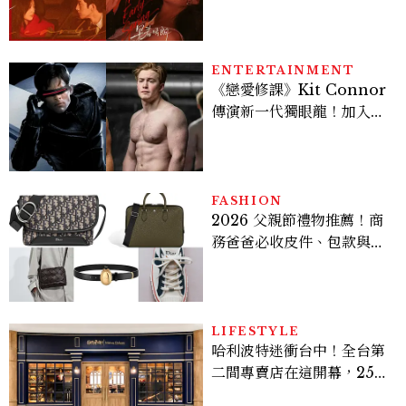
孫千苦等地下戀轉正，雨夜
激吻獲讚慾感天花板
ENTERTAINMENT
《戀愛修課》Kit Connor
傳演新一代獨眼龍！加入新
版《X戰警》，可望搭檔
Sadie Sink
FASHION
2026 父親節禮物推薦！商
務爸爸必收皮件、包款與鞋
履一次看
LIFESTYLE
哈利波特迷衝台中！全台第
二間專賣店在這開幕，25週
年限定周邊、托特包太值得