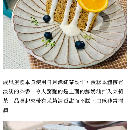
戚風蛋糕本身使用日月潭紅茶製作，蛋糕本體擁有
淡淡的茶香，令人驚豔的是上面的鮮奶油拌入茉莉
茶，品嚐起來帶有茉莉清香甜而不膩，口感非常濕
潤！