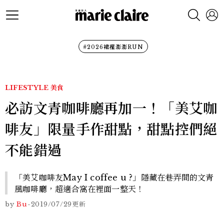
#2026裙襬澎澎RUN
LIFESTYLE
美食
必訪文青咖啡廳再加一！「美艾咖
啡友」限量手作甜點，甜點控們絕
不能錯過
「美艾咖啡友May I coffee u ?」隱藏在巷弄間的文青
風咖啡廳，超適合窩在裡面一整天！
by
Bu
-
2019/07/29
更新