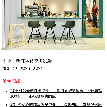
地址：新莊區銘德街31號
電話02-2276-2270
延伸閱讀：
2019 IG最新打卡美食！「偷口夏威夷餐盒」推出度假
風味料理，必吃夏威夷蝦飯
激出少女心的超韓系早午餐！「這裏勿瘋」餐點跟環境