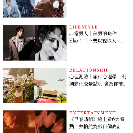
豪，鄭恩彩接棒女主，開專
機、刷黑卡，用錢輾壓罪犯
的陳利手回來了，這次能玩
多大？
LIFESTYLE
非常男人｜美男的條件，
Eko：「不要以貌取人，內
在與外在同樣重要。」
RELATIONSHIP
心理測驗｜旅行心理學！測
測去什麼景點玩 會為你帶來
好運
ENTERTAINMENT
《早春晴朗》線上看6大看
點！井柏然為戲自備高訂，