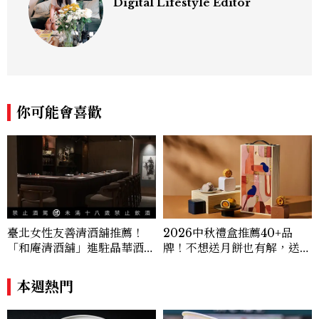
Digital Lifestyle Editor
你可能會喜歡
臺北女性友善清酒舖推薦！
2026中秋禮盒推薦40+品
「和庵清酒舖」進駐晶華酒
牌！不想送月餅也有解，送長
店：首創五行心情選酒、單杯
輩、送客戶一次挑
180元起輕鬆微醺
本週熱門