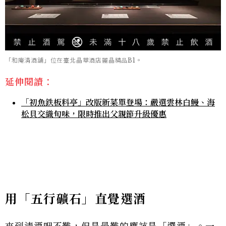
「和庵清酒舖」位在臺北晶華酒店麗晶精品B1。
延伸閱讀：
「初魚鉄板料亭」改版新菜單登場：嚴選雲林白鰻、海
松貝交織旬味，限時推出父親節升級優惠
用「五行礦石」直覺選酒