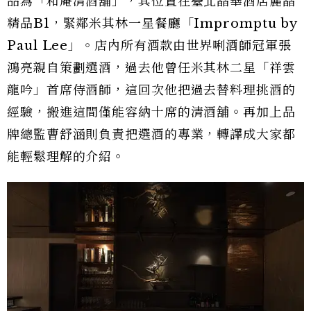
品為「和庵清酒舖」，其位置在臺北晶華酒店麗晶
精品B1，緊鄰米其林一星餐廳「Impromptu by
Paul Lee」。店內所有酒款由世界唎酒師冠軍張
鴻亮親自策劃選酒，過去他曾任米其林二星「祥雲
龍吟」首席侍酒師，這回次他把過去替料理挑酒的
經驗，搬進這間僅能容納十席的清酒舖。再加上品
牌總監曹舒涵則負責把選酒的專業，轉譯成大家都
能輕鬆理解的介紹。