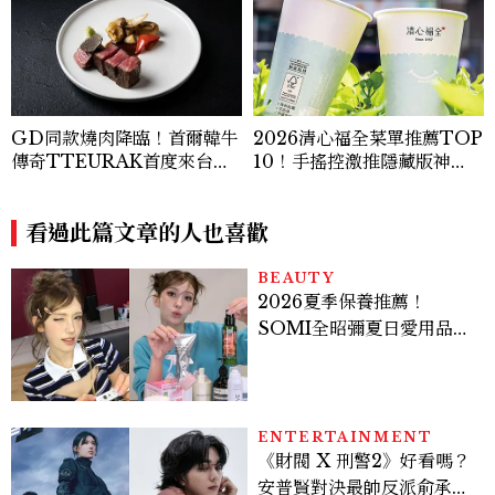
GD同款燒肉降臨！首爾韓牛
2026清心福全菜單推薦TOP
傳奇TTEURAK首度來台，
10！手搖控激推隱藏版神
聯手梵燒肉超限量客座
飲、黃金甜度一次看
看過此篇文章的人也喜歡
BEAUTY
2026夏季保養推薦！
SOMI全昭彌夏日愛用品公
開，防曬、護髮、止汗、頭
皮保養10款好物一次看
ENTERTAINMENT
《財閥 X 刑警2》好看嗎？
安普賢對決最帥反派俞承