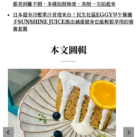
都美到離不開，多樣拍照佈景，美照一次拍起來
日本超夯冷壓果汁首度來台！民生社區EGGY早午餐攜
手SUNSHINE JUICE推出減重健身也能輕鬆享用的營
養套餐
本文圖輯