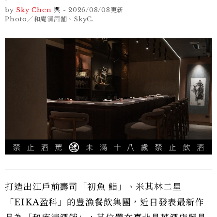
by
Sky Chen
與
-
2026/08/08
更新
Photo／和庵清酒舖、SkyC.
打造出江戶前壽司「初魚 鮨」、米其林二星
「EIKA盈科」的豊漁餐飲集團，近日發表最新作