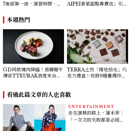
7南部第一波，演習時間、可
AIPEI香菜甜點專賣店」引爆
以出門嗎？罰款懶人包
社群，4款必吃甜點菜單、地
點資訊一次看
本週熱門
GD同款燒肉降臨！首爾韓牛
TERRA土然「棲地拾光」巧
傳奇TTEURAK首度來台，
克力禮盒！收錄9種臺灣珍稀
聯手梵燒肉超限量客座
植物、販售地點一次看
看過此篇文章的人也喜歡
ENTERTAINMENT
走在演員的路上，蒲禾菲：
「一次次的失敗都是必經過
程，必須要經過那些練習，