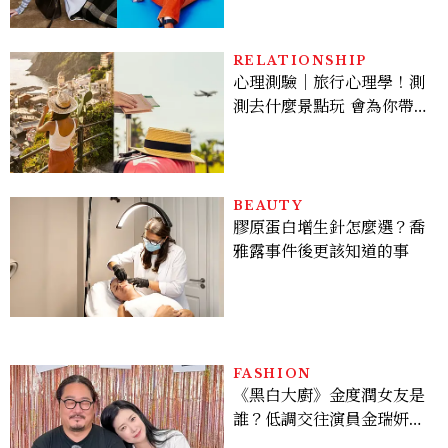
才能做得好。」
RELATIONSHIP
心理測驗｜旅行心理學！測
測去什麼景點玩 會為你帶來
好運
BEAUTY
膠原蛋白增生針怎麼選？喬
雅露事件後更該知道的事
FASHION
《黑白大廚》金度潤女友是
誰？低調交往演員金瑞妍、
曾出演《少年法庭》，私下