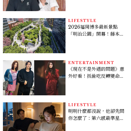
極簡風穿搭是日常範本！
LIFESTYLE
2026福岡博多最新景點
「明治公園」開幕！藤本壯
介操刀設計，7大餐廳美食
品牌、SPA一次看
ENTERTAINMENT
《現在不是外遇的問題》意
外好看！抓偷吃反轉變命
案？金憓秀傳奇美腿被讚
爆、金智勳大秀腹肌，曹汝
貞雙影后飆戲，線上看7大
看點懶人包
LIFESTYLE
明明什麼都沒說，他卻先問
你怎麼了：第六感最準星座
TOP3，巨蟹座連語氣都有