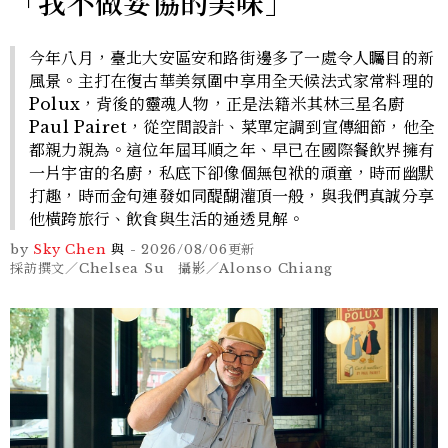
「我不做妥協的美味」
今年八月，臺北大安區安和路街邊多了一處令人矚目的新
風景。主打在復古華美氛圍中享用全天候法式家常料理的
Polux，背後的靈魂人物，正是法籍米其林三星名廚
Paul Pairet，從空間設計、菜單定調到宣傳細節，他全
都親力親為。這位年屆耳順之年、早已在國際餐飲界擁有
一片宇宙的名廚，私底下卻像個無包袱的頑童，時而幽默
打趣，時而金句連發如同醍醐灌頂一般，與我們真誠分享
他橫跨旅行、飲食與生活的通透見解。
by
Sky Chen
與
-
2026/08/06
更新
採訪撰文／Chelsea Su 攝影／Alonso Chiang