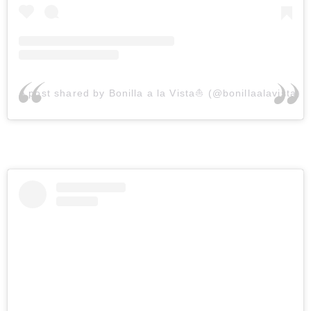
A post shared by Bonilla a la Vista⛵️ (@bonillaalavista)