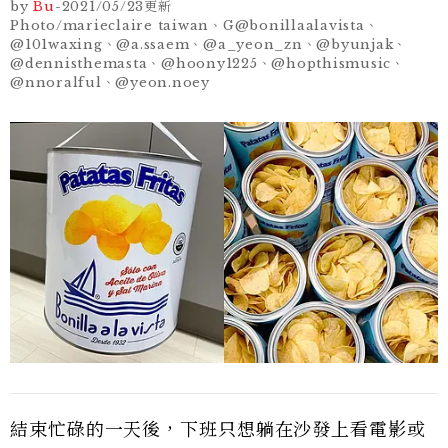
by
Bu
-
2021/05/23
更新
Photo/marieclaire taiwan、G@bonillaalavista、
@101waxing、@a.ssaem、@a_yeon_zn、@byunjak、
@dennisthemasta、@hoony1225、@hopthismusic、
@nnoralful、@yeon.noey
結束忙碌的一天後，下班只想躺在沙發上看電影或