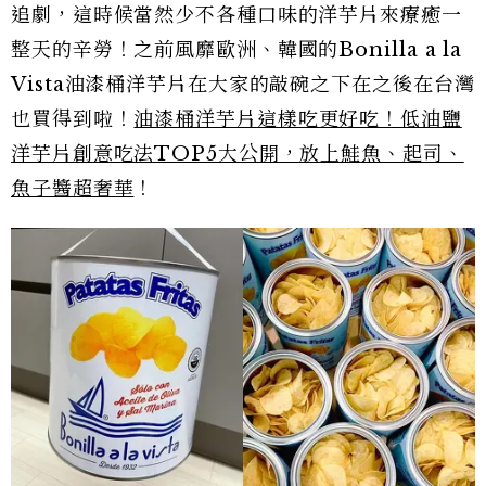
追劇，這時候當然少不各種口味的洋芋片來療癒一
整天的辛勞！之前風靡歐洲、韓國的Bonilla a la
Vista油漆桶洋芋片在大家的敲碗之下在之後在台灣
也買得到啦！
油漆桶洋芋片這樣吃更好吃！低油鹽
洋芋片創意吃法TOP5大公開，放上鮭魚、起司、
魚子醬超奢華
！