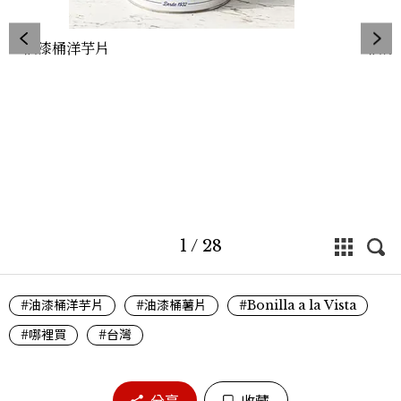
油漆桶洋芋片
油漆
1
/
28
#油漆桶洋芋片
#油漆桶薯片
#Bonilla a la Vista
#哪裡買
#台灣
分享
收藏