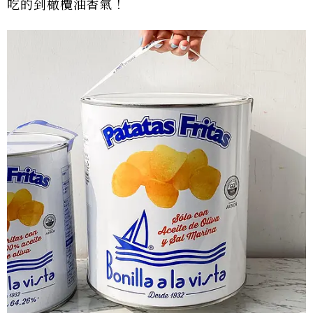
吃的到橄欖油香氣！