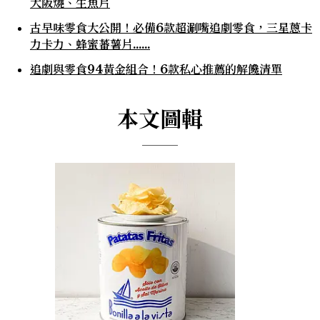
大阪燒、生魚片
古早味零食大公開！必備6款超涮嘴追劇零食，三星蔥卡
力卡力、蜂蜜蕃薯片……
追劇與零食94黃金組合！6款私心推薦的解饞清單
本文圖輯