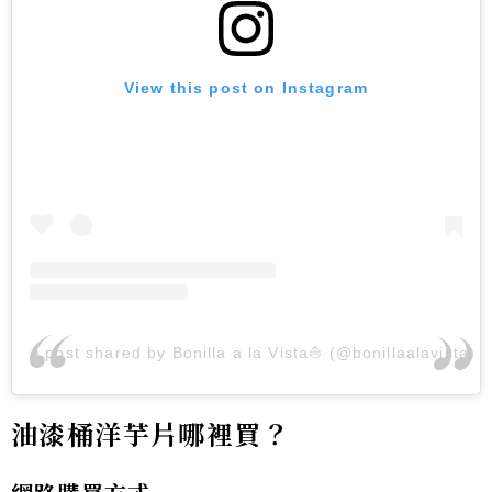
View this post on Instagram
A post shared by Bonilla a la Vista⛵️ (@bonillaalavista)
油漆桶洋芋片哪裡買？