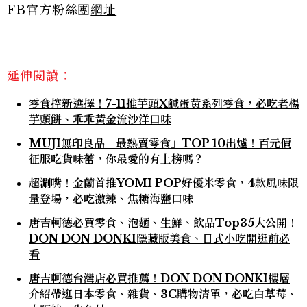
FB官方粉絲團
網址
延伸閱讀：
零食控新選擇！7-11推芋頭X鹹蛋黃系列零食，必吃老楊
芋頭餅、乖乖黃金流沙洋口味
MUJI無印良品「最熱賣零食」TOP 10出爐！百元價
征服吃貨味蕾，你最愛的有上榜嗎？
超涮嘴！金蘭首推YOMI POP好優米零食，4款風味限
量登場，必吃激辣、焦糖海鹽口味
唐吉軻德必買零食、泡麵、生鮮、飲品Top35大公開！
DON DON DONKI隱藏版美食、日式小吃開逛前必
看
唐吉軻德台灣店必買推薦！DON DON DONKI樓層
介紹帶逛日本零食、雜貨、3C購物清單，必吃白草莓、