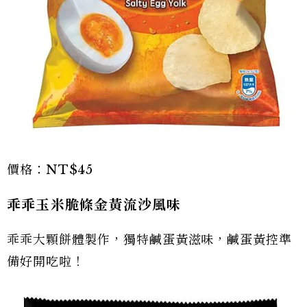
價格：NT$45
乖乖玉米脆條金黃流沙風味
乖乖大顆餅體製作，獨特鹹蛋黃滋味，鹹蛋黃控準
備好開吃啦！