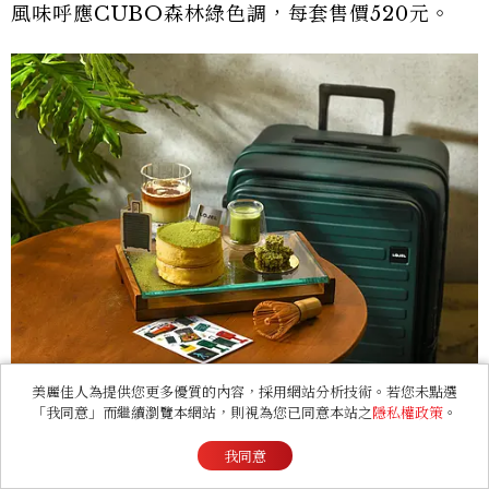
風味呼應CUBO森林綠色調，每套售價520元。
美麗佳人為提供您更多優質的內容，採用網站分析技術。若您未點選
活動期間至指定門市享用聯名下午茶，追蹤
「我同意」而繼續瀏覽本網站，則視為您已同意本站之
隱私權政策
。
「LOJEL TAIWAN」與「成真咖啡」
我同意
Facebook粉絲專頁，並向現場工作人員出示追蹤