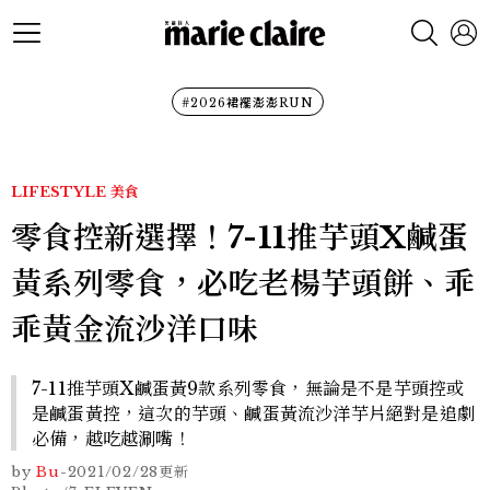
#2026裙襬澎澎RUN
LIFESTYLE
美食
零食控新選擇！7-11推芋頭X鹹蛋
黃系列零食，必吃老楊芋頭餅、乖
乖黃金流沙洋口味
7-11推芋頭X鹹蛋黃9款系列零食，無論是不是芋頭控或
是鹹蛋黃控，這次的芋頭、鹹蛋黃流沙洋芋片絕對是追劇
必備，越吃越涮嘴！
by
Bu
-
2021/02/28
更新