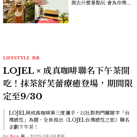
測去什麼景點玩 會為你帶來
好運
LIFESTYLE
美食
LOJEL × 成真咖啡聯名下午茶開
吃！抹茶舒芙蕾療癒登場，期間限
定至9/30
LOJEL與成真咖啡第三度攜手，以社群熱門關鍵字「台
灣感性」為題，全新推出《LOJEL台灣感性之旅》聯名
企劃下午茶！
by
Ren
與
-
2026/08/06
更新