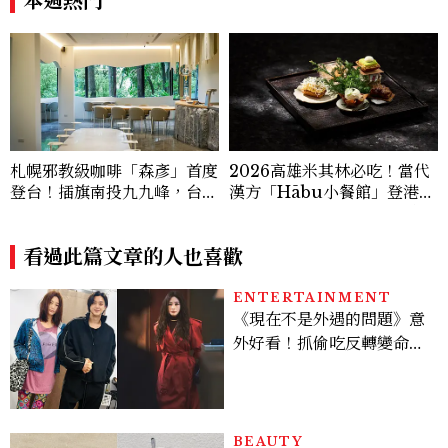
本週熱門
札幌邪教級咖啡「森彥」首度
2026高雄米其林必吃！當代
登台！插旗南投九九峰，台灣
漢方「Hābu小餐館」登港
限定咖啡、絕美雪墨空間必訪
灣，主廚陣容、套餐價格公開
看過此篇文章的人也喜歡
ENTERTAINMENT
《現在不是外遇的問題》意
外好看！抓偷吃反轉變命
案？金憓秀傳奇美腿被讚
爆、金智勳大秀腹肌，曹汝
貞雙影后飆戲，線上看7大
看點懶人包
BEAUTY