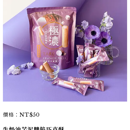
價格：NT$50
生奶油芋泥雙餡巧克酥