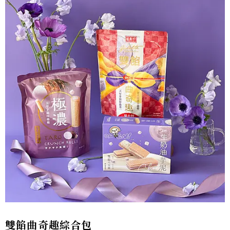
雙餡曲奇趣綜合包