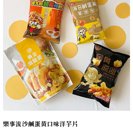
樂事流沙鹹蛋黃口味洋芋片