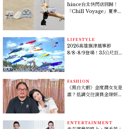
hince台北快閃店回歸！
「Chill Voyage」夏季限
定系列登場，夢幻海洋藍空
間、限定彩妝、DIY吊飾一
次體驗
LIFESTYLE
2026高雄旗津風箏節
8/8~8/9登場！35公尺巨大
鯨魚首度放飛、豐富親子活
動時間懶人包
FASHION
《黑白大廚》金度潤女友是
誰？低調交往演員金瑞妍、
曾出演《少年法庭》，私下
極簡風穿搭是日常範本！
ENTERTAINMENT