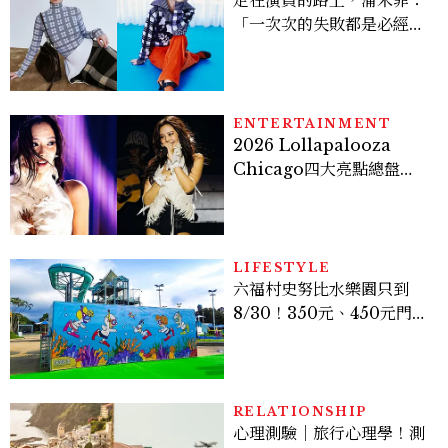
走在演員的路上，蒲禾菲：
「一次次的失敗都是必經過
程，必須要經過那些練習，
才能做得好。」
ENTERTAINMENT
2026 Lollapalooza
Chicago四大亮點總盤
點， JENNIE、 CORTIS
登台，K-POP擄獲全球！
LIFESTYLE
六福村史努比水樂園只到
8/30！350元、450元門票
優惠一次看，必拍造景、
SNOOPY美食可愛登場
RELATIONSHIP
心理測驗｜旅行心理學！測