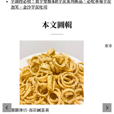
芋頭控必收！食芋堂推4款芋泥系列新品，必吃草莓芋泥
泡芙、金沙芋泥吐司
本文圖輯
乖乖
薯圈圈薄切-海苔鹹蛋黃