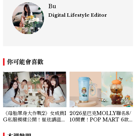
Bu
Digital Lifestyle Editor
你可能會喜歡
《母胎單身大作戰2》女成員I
2026星巴克MOLLY聯名8/
G私服模樣公開！崔玹諝溫柔
10開賣！POP MART 6款
系歐膩粉絲飆漲、金秀炫竟是
杯袋價格、草莓布蕾星冰樂一
低調千金？
次看