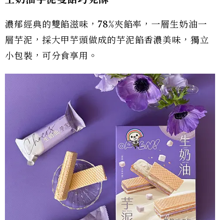
濃郁經典的雙餡滋味，78%夾餡率，一層生奶油一
層芋泥，採大甲芋頭做成的芋泥餡香濃美味，獨立
小包裝，可分食享用。