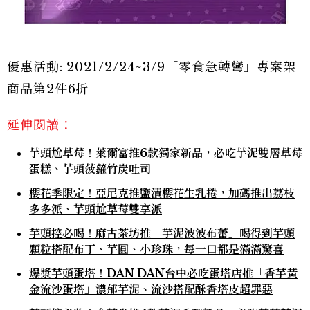
優惠活動: 2021/2/24~3/9「零食急轉彎」專案架
商品第2件6折
延伸閱讀：
芋頭尬草莓！萊爾富推6款獨家新品，必吃芋泥雙層草莓
蛋糕、芋頭菠蘿竹炭吐司
櫻花季限定！亞尼克推鹽漬櫻花生乳捲，加碼推出荔枝
多多派、芋頭尬草莓雙享派
芋頭控必喝！麻古茶坊推「芋泥波波布蕾」喝得到芋頭
顆粒搭配布丁、芋圓、小珍珠，每一口都是滿滿驚喜
爆漿芋頭蛋塔！DAN DAN台中必吃蛋塔店推「香芋黃
金流沙蛋塔」濃郁芋泥、流沙搭配酥香塔皮超罪惡