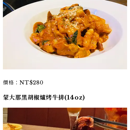
價格：NT$280
蒙大那黑胡椒爐烤牛排(14oz)