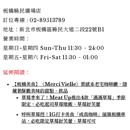
板橋縣民廣場店
訂位專線 : 02-89513789
地址：新北市板橋區縣民大道二段22號B1
營業時間：
星期日-星期四 Sun-Thu 11:30 ~ 24:00
星期五-星期六 Fri-Sat 11:30 ~ 01:00
延伸閱讀：
【板橋美食】《Merci Vielle》質感系老宅咖啡廳，隱
藏著酥脆美味的甜點、飲品
草莓季來了！Meat Up推出4款「滿滿草莓」季節
限定，必吃起司草莓燉飯、草莓舒芙蕾
呼叫草莓控！IG打卡美食「成真咖啡」插旗板橋車
站，必吃限定草莓舒芙蕾、草莓可可