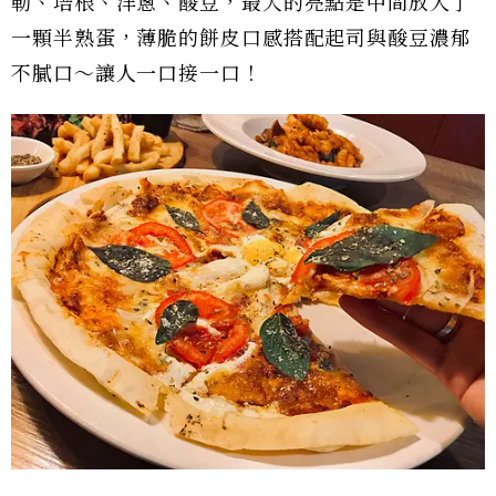
勒、培根、洋蔥、酸豆，最大的亮點是中間放入了
一顆半熟蛋，薄脆的餅皮口感搭配起司與酸豆濃郁
不膩口～讓人一口接一口！