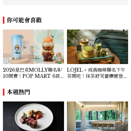
你可能會喜歡
2026星巴克MOLLY聯名8/
LOJEL × 成真咖啡聯名下午
10開賣！POP MART 6款
茶開吃！抹茶舒芙蕾療癒登
杯袋價格、草莓布蕾星冰樂一
場，期間限定至9/30
次看
本週熱門