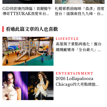
GD同款燒肉降臨！首爾韓牛
札幌邪教級咖啡「森彥」首度
傳奇TTEURAK首度來台，
登台！插旗南投九九峰，台灣
聯手梵燒肉超限量客座
限定咖啡、絕美雪墨空間必訪
看過此篇文章的人也喜歡
LIFESTYLE
高雄親子景點再進化！舊台
鐵機廠變身「全台最大」半
室內樂園，8/8開幕、30項
設施免費玩到飽
ENTERTAINMENT
2026 Lollapalooza
Chicago四大亮點總盤
點， JENNIE、 CORTIS
登台，K-POP擄獲全球！