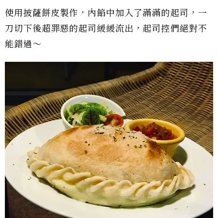
使用披薩餅皮製作，內餡中加入了滿滿的起司，一
刀切下後超罪惡的起司緩緩流出，起司控們絕對不
能錯過～