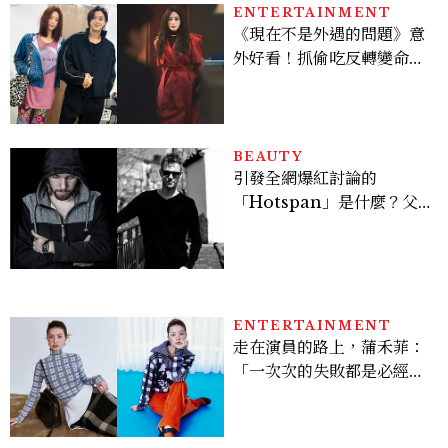
ENTERTAINMENT
《現在不是外遇的問題》意
外好看！抓偷吃反轉變命
案？金憓秀傳奇美腿被讚
爆、金智勳大秀腹肌，曹汝
貞雙影后飆戲，線上看7大
看點懶人包
BEAUTY
引發全網爆紅討論的
「Hotspan」是什麼？父
親節想當天菜老爸並不難，
掌握活到老、帥到老的關鍵
ENTERTAINMENT
走在演員的路上，蒲禾菲：
「一次次的失敗都是必經過
程，必須要經過那些練習，
才能做得好。」