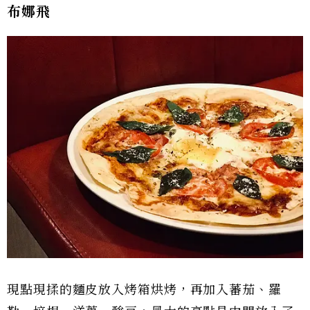
布娜飛
現點現揉的麵皮放入烤箱烘烤，再加入蕃茄、羅