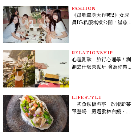
FASHION
《母胎單身大作戰2》女成
員IG私服模樣公開！崔玹諝
溫柔系歐膩粉絲飆漲、金秀
炫竟是低調千金？
RELATIONSHIP
心理測驗｜旅行心理學！測
測去什麼景點玩 會為你帶來
好運
LIFESTYLE
「初魚鉄板料亭」改版新菜
單登場：嚴選雲林白鰻、海
松貝交織旬味，限時推出父
親節升級優惠