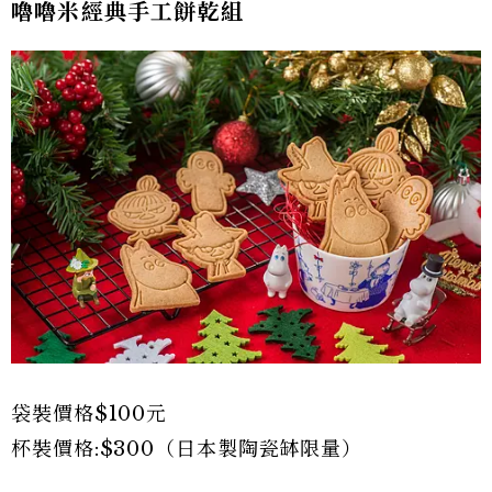
嚕嚕米經典手工餅乾組
袋裝價格$100元
杯裝價格:$300（日本製陶瓷缽限量）