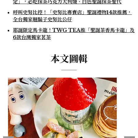
定」，必吃抹茶巧克力大判燒、白色聖誕抹茶聖代
呼叫史努比控！「史努比專賣店」聖誕禮物14款推薦，
全台獨家翹鬍子史努比公仔
耶誕限定馬卡龍！TWG TEA推「聖誕茶香馬卡龍」及
6款台灣獨家茗茶
本文圖輯