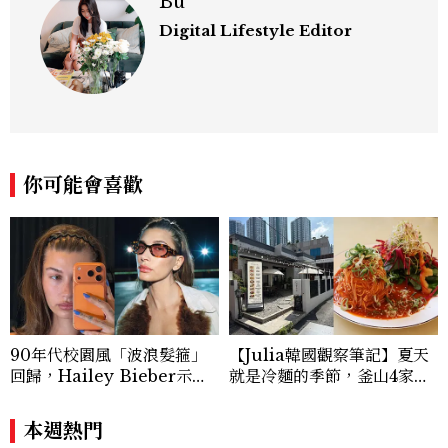
Bu
Digital Lifestyle Editor
你可能會喜歡
90年代校園風「波浪髮箍」
【Julia韓國觀察筆記】夏天
回歸，Hailey Bieber示範
就是冷麵的季節，釜山4家必
如何戴得時髦：這款Miu Mi
吃拌冷麵
u髮箍未開賣先爆紅！
本週熱門