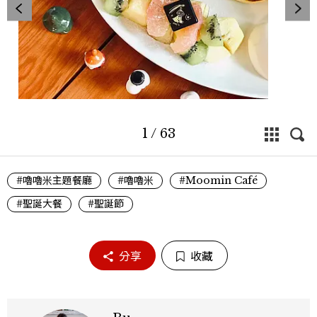
1
/
63
#嚕嚕米主題餐廳
#嚕嚕米
#Moomin Café
#聖誕大餐
#聖誕節
分享
收藏