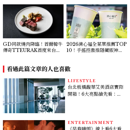
GD同款燒肉降臨！首爾韓牛
2026清心福全菜單推薦TOP
傳奇TTEURAK首度來台，
10！手搖控激推隱藏版神
聯手梵燒肉超限量客座
飲、黃金甜度一次看
看過此篇文章的人也喜歡
LIFESTYLE
台北板橋馥華艾美酒店實際
開箱！6大亮點搶先看：新
北最新旅宿地標、高空泳
池、客房藏奢華細節
ENTERTAINMENT
《早春晴朗》線上看6大看