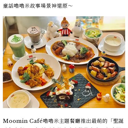
童話嚕嚕米故事場景神還原～
Moomin Café嚕嚕米主題餐廳推出最萌的「聖誕