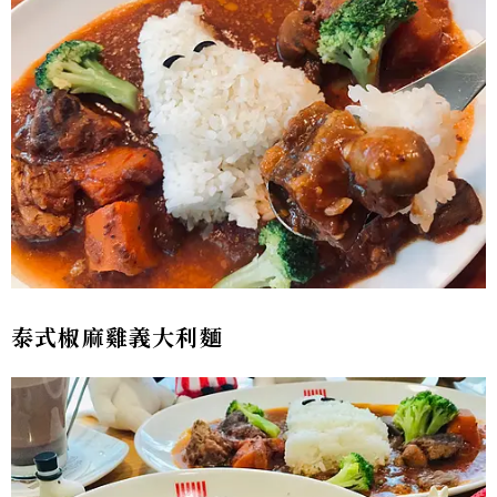
泰式椒麻雞義大利麵