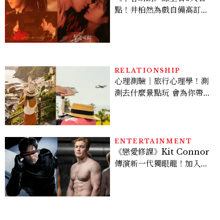
點！井柏然為戲自備高訂，
孫千苦等地下戀轉正，雨夜
激吻獲讚慾感天花板
RELATIONSHIP
心理測驗｜旅行心理學！測
測去什麼景點玩 會為你帶來
好運
ENTERTAINMENT
《戀愛修課》Kit Connor
傳演新一代獨眼龍！加入新
版《X戰警》，可望搭檔
Sadie Sink