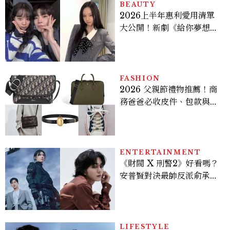
BEAUTY
2026上半年惠利愛用清單
大公開！新劇《給你夢想》
美出新高度，10款保養、香
水、護髮同款一次看
FASHION
2026 父親節禮物推薦！商
務爸爸必收皮件、包款與鞋
履一次看
ENTERTAINMENT
《財閥 X 刑警2》好看嗎？
安普賢對決最帥反派俞承
豪，鄭恩彩接棒女主，開專
機、刷黑卡，用錢輾壓罪犯
的陳利手回來了，這次能玩
多大？
LIFESTYLE