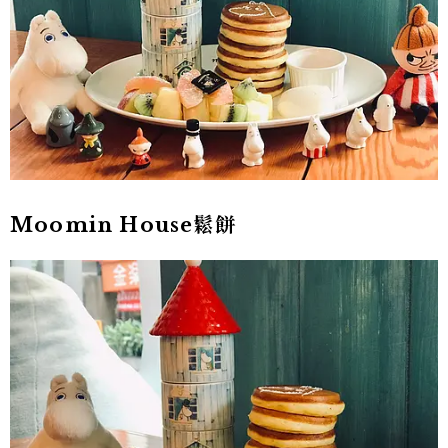
Moomin House鬆餅