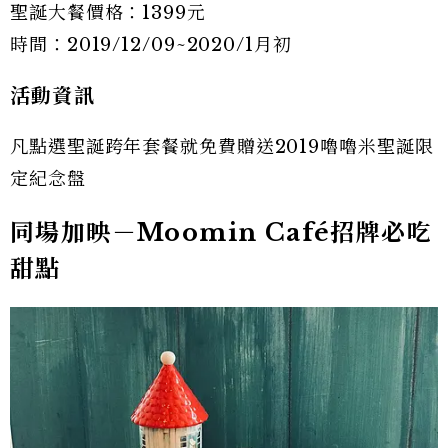
聖誕大餐價格：1399元
時間：2019/12/09~2020/1月初
活動資訊
凡點選聖誕跨年套餐就免費贈送2019嚕嚕米聖誕限
定紀念盤
同場加映－Moomin Café招牌必吃
甜點