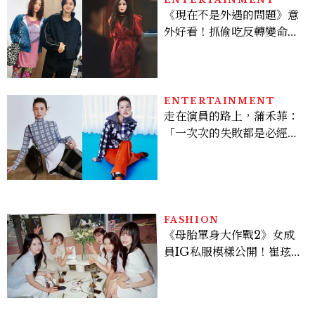
《現在不是外遇的問題》意
外好看！抓偷吃反轉變命
案？金憓秀傳奇美腿被讚
爆、金智勳大秀腹肌，曹汝
貞雙影后飆戲，線上看7大
看點懶人包
ENTERTAINMENT
走在演員的路上，蒲禾菲：
「一次次的失敗都是必經過
程，必須要經過那些練習，
才能做得好。」
FASHION
《母胎單身大作戰2》女成
員IG私服模樣公開！崔玹諝
溫柔系歐膩粉絲飆漲、金秀
炫竟是低調千金？