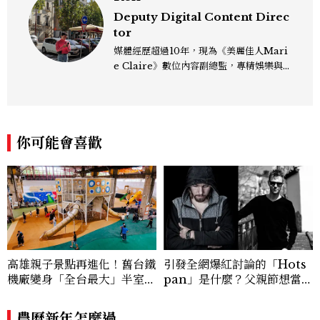
Deputy Digital Content Direc
tor
媒體經歷超過10年，現為《美麗佳人Mari
e Claire》數位內容副總監，專精娛樂與
生活風格領域，處理國內外名人消息、頒獎
典禮與大型內容企劃。 ren_chen@mct
w.com.tw
你可能會喜歡
高雄親子景點再進化！舊台鐵
引發全網爆紅討論的「Hots
機廠變身「全台最大」半室內
pan」是什麼？父親節想當天
樂園，8/8開幕、30項設施免
菜老爸並不難，掌握活到老、
費玩到飽
帥到老的關鍵
農曆新年怎麼過