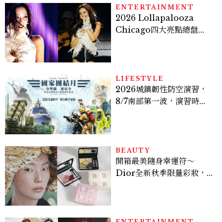
ENTERTAINMENT
2026 Lollapalooza
Chicago四大亮點總盤
點， JENNIE、 CORTIS
登台，K-POP擄獲全球！
LIFESTYLE
2026城鎮韌性防空演習，
8/7南部第一波，演習時
間、可以出門嗎？罰款懶人
包
BEAUTY
開箱最美隨身幸運符～
Dior全新秋季限量彩妝，
幸運草圖騰從眼影到唇膏外
殼都想收藏！官網 8/7 開
賣，晚一步就沒了！
ENTERTAINMENT