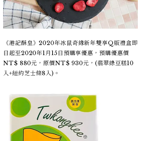
《港記酥皇》2020年冰鼠奇緣新年雙享Q版禮盒即
日起至2020年1月15日預購享優惠，預購優惠價
NT$ 880元，原價NT$ 930元，(翡翠綠豆糕10
入+紐約芝士條8入)。