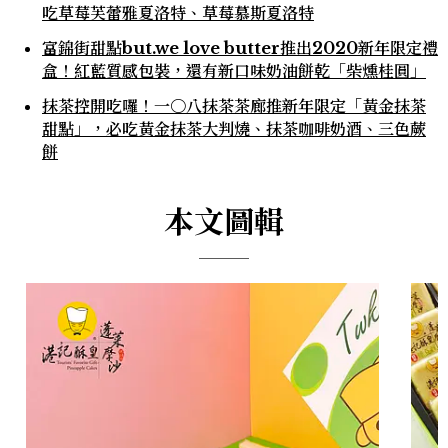
吃草莓芙蕾雅夏洛特、草莓慕斯夏洛特
富錦街甜點but.we love butter推出2020新年限定禮
盒！紅藍質感包裝，還有新口味奶油餅乾「柴燻桂圓」
抹茶控開吃囉！一〇八抹茶茶廊推新年限定「黃金抹茶
甜點」，必吃黃金抹茶大判燒、抹茶咖啡奶酒、三色蕨
餅
本文圖輯