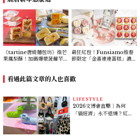
《tartine唐緹麵包坊》推芒
最狂紅包！Funsiamo推春
果鳳梨酥！加碼爆漿菠蘿芋頭
節限定「金喜連連蛋糕」濃濃
流芯、奶皇流芯通通是超邪惡
年味驚喜感十足
必吃款
看過此篇文章的人也喜歡
LIFESTYLE
2026文博會直擊｜為何
「貓經濟」永不退燒？紅到
國際的台灣療癒插畫、曼谷
新潮貓系品牌，今年不能錯
過的貓咪IP推薦