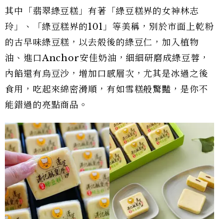
其中「翡翠綠豆糕」有著「綠豆糕界的女神林志
玲」、「綠豆糕界的101」等美稱，別於市面上乾粉
的古早味綠豆糕，以去殼後的綠豆仁，加入植物
油、進口Anchor安佳奶油，細細研磨成綠豆蓉，
內餡還有烏豆沙，增加口感層次，尤其是冰過之後
食用，吃起來綿密滑順，有如雪糕般驚豔，是你不
能錯過的亮點商品。