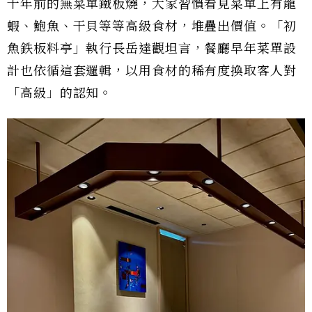
十年前的無菜單鐵板燒，大家習慣看見菜單上有龍
蝦、鮑魚、干貝等等高級食材，堆疊出價值。「初
魚鉄板料亭」執行長岳達觀坦言，餐廳早年菜單設
計也依循這套邏輯，以用食材的稀有度換取客人對
「高級」的認知。