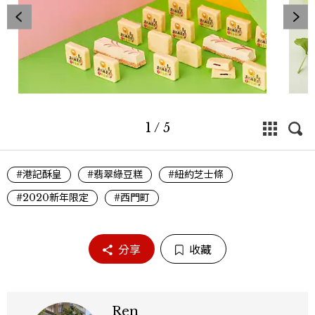
1
/
5
#港記酥皇
#翡翠綠豆糕
#紐約芝士條
#2020新年限定
#西門町
分享
收藏
Ren