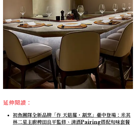
延伸閱讀：
初魚團隊全新品牌「作 天麩羅・割烹」臺中登場：米其
林二星主廚稗田良平監修、清酒Pairing搭配旬味套餐