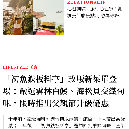
RELATIONSHIP
心理測驗｜旅行心理學！測
測去什麼景點玩 會為你帶來
好運
LIFESTYLE
美食
「初魚鉄板料亭」改版新菜單登
場：嚴選雲林白鰻、海松貝交織旬
味，限時推出父親節升級優惠
十年前，鐵板燒料理總習慣以龍蝦、鮑魚、干貝帶出高級
感；十年後，「初魚鉄板料亭」選擇回到季節旬味，全新