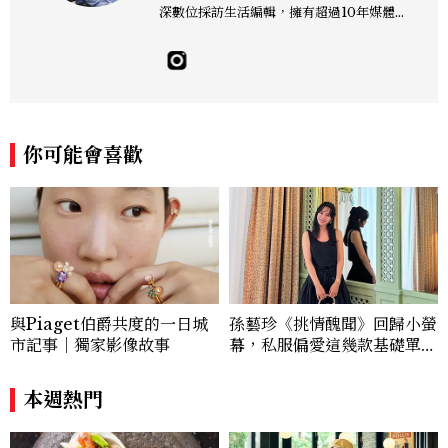
深數位採訪生活編輯，擁有超過10年媒體與
編輯實務經驗。目前專注及深耕於全球各地
飯店、奢華旅宿、旅遊景點、航空等領域，
另涉獵3C家電、居家生活範疇，具備實測
開箱與趨勢剖析能力。 曾擔任即時新聞編
輯、時尚鐘錶線記者，擅長以精闢觀點挖掘
獨特角度，採訪足跡遍及馬爾地夫、紐西
你可能會喜歡
蘭、瑞士、德國、瑞典、亞洲主要城市，合
作品牌包含Aman、Four Seasons、Ca
pella、Mandarin Oriental、JOAL
I、Raffles、Banyan Tree、IHG、Ma
rriott等頂級飯店集團。 策劃並執行超過7
0篇深度專題「MC開房間」、260 篇以上
「玩咖懶人包」盤點類文章，致力用專業視
角提供讀者最新話題、兼具風格與實用的高
與Piaget伯爵共度的一日城
孫藝珍《挑情醜聞》回歸小螢
品質生活旅遊靈感內容。 Contact：ben
市記事｜獨家影像故事
幕，私服偏愛這幾款基礎單
ny_yang@mctw.com.tw
品，隨手一穿都是高級感範
本！
本週熱門