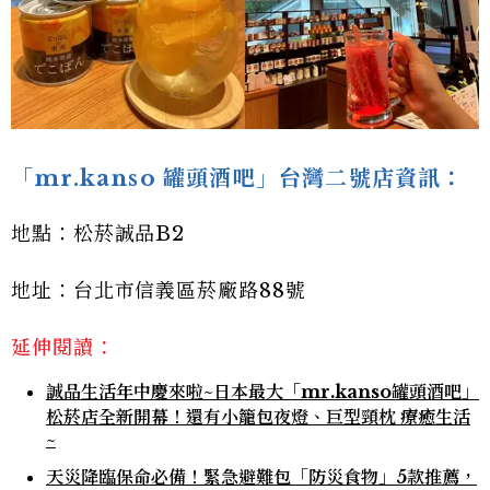
「mr.kanso 罐頭酒吧」台灣二號店資訊：
地點：松菸誠品B2
地址：台北市信義區菸廠路88號
延伸閱讀：
誠品生活年中慶來啦~日本最大「mr.kanso罐頭酒吧」
松菸店全新開幕！還有小籠包夜燈、巨型頸枕 療癒生活
~
天災降臨保命必備！緊急避難包「防災食物」5款推薦，