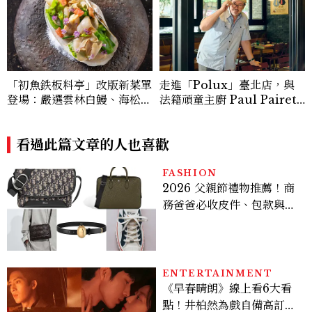
「初魚鉄板料亭」改版新菜單
走進「Polux」臺北店，與
登場：嚴選雲林白鰻、海松貝
法籍頑童主廚 Paul Pairet
交織旬味，限時推出父親節升
對談：「我不做妥協的美味」
級優惠
看過此篇文章的人也喜歡
FASHION
2026 父親節禮物推薦！商
務爸爸必收皮件、包款與鞋
履一次看
ENTERTAINMENT
《早春晴朗》線上看6大看
點！井柏然為戲自備高訂，