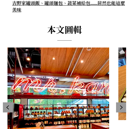
吉野家罐頭飯、罐頭麵包、蔬菜補給包……居然也能這麼
美味
本文圖輯