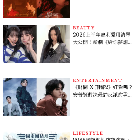
孫千苦等地下戀轉正，雨夜
激吻獲讚慾感天花板
BEAUTY
2026上半年惠利愛用清單
大公開！新劇《給你夢想》
美出新高度，10款保養、香
水、護髮同款一次看
ENTERTAINMENT
《財閥 X 刑警2》好看嗎？
安普賢對決最帥反派俞承
豪，鄭恩彩接棒女主，開專
機、刷黑卡，用錢輾壓罪犯
的陳利手回來了，這次能玩
多大？
LIFESTYLE
2026城鎮韌性防空演習，