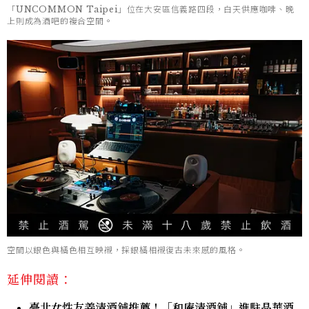
「UNCOMMON Taipei」位在大安區信義路四段，白天供應咖啡、晚
上則成為酒吧的複合空間。
空間以銀色與橘色相互映襯，採銀橘相襯復古未來感的風格。
延伸閱讀：
臺北女性友善清酒舖推薦！「和庵清酒舖」進駐晶華酒