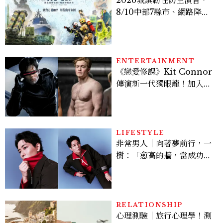
8/10中部7縣市、網路降速
時間、NCC規則、可以出
門嗎？罰款懶人包
ENTERTAINMENT
《戀愛修課》Kit Connor
傳演新一代獨眼龍！加入新
版《X戰警》，可望搭檔
Sadie Sink
LIFESTYLE
非常男人｜向著夢前行，一
樹：「愈高的牆，當成功爬
上去的那一刻，就愈有成就
感。」
RELATIONSHIP
心理測驗｜旅行心理學！測