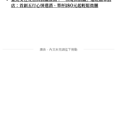
店：首創五行心情選酒、單杯180元起輕鬆微醺