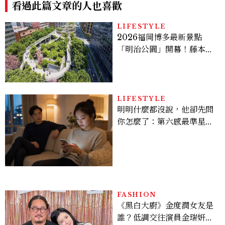
看過此篇文章的人也喜歡
LIFESTYLE
2026福岡博多最新景點
「明治公園」開幕！藤本壯
介操刀設計，7大餐廳美食
品牌、SPA一次看
LIFESTYLE
明明什麼都沒說，他卻先問
你怎麼了：第六感最準星座
TOP3，巨蟹座連語氣都有
感，這星座根本瞞不住
FASHION
《黑白大廚》金度潤女友是
誰？低調交往演員金瑞妍、