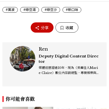
#萬波
#綠豆湯
#綠豆沙
#新口味
分享
收藏
Ren
Deputy Digital Content Direc
tor
媒體經歷超過10年，現為《美麗佳人Mari
e Claire》數位內容副總監，專精娛樂與
生活風格領域，處理國內外名人消息、頒獎
典禮與大型內容企劃。 ren_chen@mct
w.com.tw
你可能會喜歡