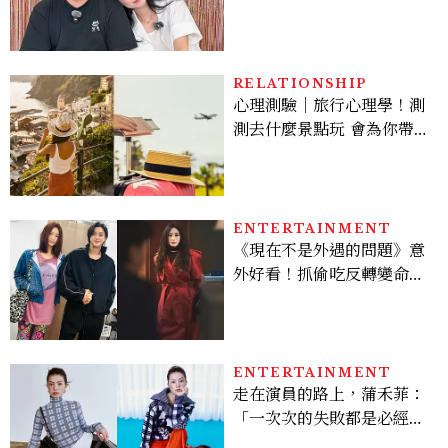
曾出演《少年法庭》，私下
極簡風穿搭是日常範本！
RELATIONSHIP
心理測驗｜旅行心理學！測
測去什麼景點玩 會為你帶來
好運
ENTERTAINMENT
《現在不是外遇的問題》意
外好看！抓偷吃反轉變命
案？金憓秀傳奇美腿被讚
爆、金智勳大秀腹肌，曹汝
貞雙影后飆戲，線上看7大
看點懶人包
ENTERTAINMENT
走在演員的路上，蒲禾菲：
「一次次的失敗都是必經過
程，必須要經過那些練習，