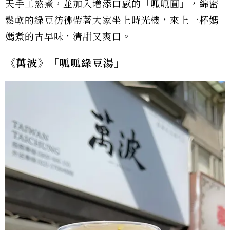
天手工熬煮，並加入增添口感的「呱呱圓」，綿密
鬆軟的綠豆彷彿帶著大家坐上時光機，來上一杯媽
媽煮的古早味，清甜又爽口。
《萬波》「呱呱綠豆湯」