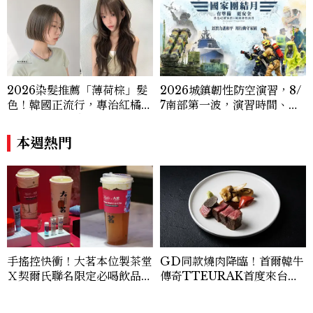
2026染髮推薦「薄荷棕」髮
2026城鎮韌性防空演習，8/
色！韓國正流行，專治紅橘
7南部第一波，演習時間、可
感，不漂也能染出高級透明感
以出門嗎？罰款懶人包
本週熱門
手搖控快衝！大茗本位製茶堂
GD同款燒肉降臨！首爾韓牛
Ｘ契爾氏聯名限定必喝飲品，
傳奇TTEURAK首度來台，
韓國首店登陸聖水洞
聯手梵燒肉超限量客座