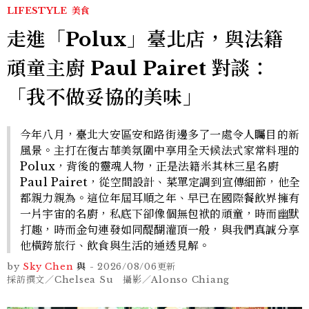
LIFESTYLE
美食
走進「Polux」臺北店，與法籍
頑童主廚 Paul Pairet 對談：
「我不做妥協的美味」
今年八月，臺北大安區安和路街邊多了一處令人矚目的新
風景。主打在復古華美氛圍中享用全天候法式家常料理的
Polux，背後的靈魂人物，正是法籍米其林三星名廚
Paul Pairet，從空間設計、菜單定調到宣傳細節，他全
都親力親為。這位年屆耳順之年、早已在國際餐飲界擁有
一片宇宙的名廚，私底下卻像個無包袱的頑童，時而幽默
打趣，時而金句連發如同醍醐灌頂一般，與我們真誠分享
他橫跨旅行、飲食與生活的通透見解。
by
Sky Chen
與
-
2026/08/06
更新
採訪撰文／Chelsea Su 攝影／Alonso Chiang