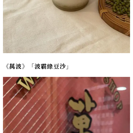
《萬波》「波霸綠豆沙」