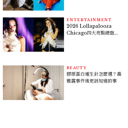
才能做得好。」
ENTERTAINMENT
2026 Lollapalooza
Chicago四大亮點總盤
點， JENNIE、 CORTIS
登台，K-POP擄獲全球！
BEAUTY
膠原蛋白增生針怎麼選？喬
雅露事件後更該知道的事