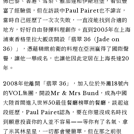
佈巴黎、香港、雪梨、雅加達和伊斯坦堡，看似豐
富了經驗值，但在訪談中Paul Pairet也不諱言，
當時自己經歷了一次次失敗，一直沒能找到合適的
地方，好好自由發揮料理創作。直到2005年在上海
浦東香格里拉大飯店開設「翡翠 36（Jade on
36）」，憑藉精緻前衛的料理在亞洲贏得了國際聲
譽，讓他一舉成名，也讓他因此定居在上海長達20
年。
2008年他離開「翡翠 36」，加入位於外灘18號內
的VOL集團，開設Mr & Mrs Bund，成為中國
大陸首間進入世界50最佳餐廳榜單的餐廳，談起這
段經歷，Paul Pairet認為，要在你還沒成名時找
到願意投資你的人並不容易——等你有了名氣、拿
了米其林星星，一切都會變簡單，但在那之前很