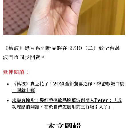
《萬波》綠豆系列新品將在 3/30（二）於全台萬
波門市同步開賣。
延伸閱讀：
《萬波》賣豆花了！2021全新驚喜之作，綿密軟嫩口感
一喝就上癮
求職有撇步！爆紅手搖飲品牌萬波創辦人Peter：「成
功履歷的關鍵，在於自傳怎麼用前三行吸引人？」
本文圖輯