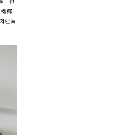
捲」包
有機椰
肉桂香