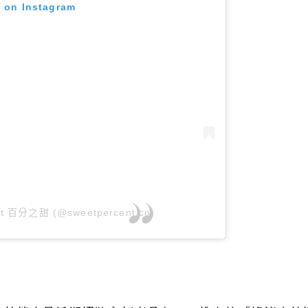
t on Instagram
ent 百分之甜 (@sweetpercent.co)