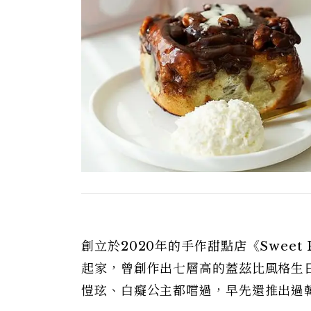
創立於2020年的手作甜點店《Sweet
起家，曾創作出七層高的蓋茲比風格生
愷玹、白癡公主都嚐過，早先還推出過