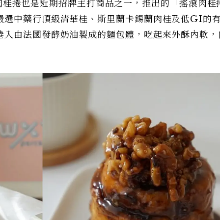
研發的肉桂捲也是近期招牌主打商品之一，推出的「搖滾肉桂
嚴選中藥行頂級清華桂、斯里蘭卡錫蘭肉桂及低GI的
捲入由法國發酵奶油製成的麵包體，吃起來外酥內軟，