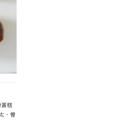
糖蛋糕
太、曾