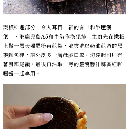
鐵板料理部分，令人耳目一新的有
「和牛壓漢
堡」
，取鹿兒島A5和牛製作漢堡排，主廚先在鐵板
上撒一層天婦羅粉再煎製，並夾進以奶油煎過的黑
麥麵包裡，讓外皮多一層酥脆口感，切達起司則有
著濃郁尾韻，最後再沾取一旁的靈魂醬汁蒜香紅咖
哩醬一起享用。