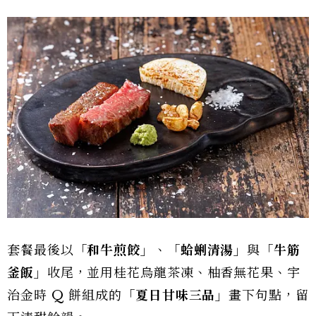
套餐最後以
「和牛煎餃」
、
「蛤蜊清湯」
與
「牛筋
釜飯」
收尾，並用桂花烏龍茶凍、柚香無花果、宇
治金時 Q 餅組成的
「夏日甘味三品」
畫下句點，留