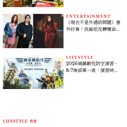
ENTERTAINMENT
《現在不是外遇的問題》意
外好看！抓偷吃反轉變命
案？金憓秀傳奇美腿被讚
爆、金智勳大秀腹肌，曹汝
貞雙影后飆戲，線上看7大
看點懶人包
LIFESTYLE
2026城鎮韌性防空演習，
8/7南部第一波，演習時
間、可以出門嗎？罰款懶人
包
LIFESTYLE
美食