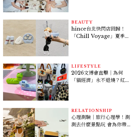
炫竟是低調千金？
BEAUTY
hince台北快閃店回歸！
「Chill Voyage」夏季限
定系列登場，夢幻海洋藍空
間、限定彩妝、DIY吊飾一
次體驗
LIFESTYLE
2026文博會直擊｜為何
「貓經濟」永不退燒？紅到
國際的台灣療癒插畫、曼谷
新潮貓系品牌，今年不能錯
過的貓咪IP推薦
RELATIONSHIP
心理測驗｜旅行心理學！測
測去什麼景點玩 會為你帶來
好運