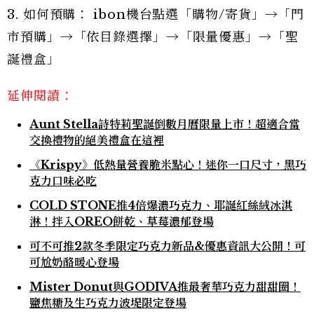
3. 如何預購： ibon機台點選「購物/寄貨」→「門
市預購」→「依目錄選擇」→「限量優惠」→「聖
誕禮盒」
延伸閱讀：
Aunt Stella詩特莉聖誕倒數月曆限量上市！超適合當
交換禮物的絕美禮盒在這裡
《Krispy》低熱量營養脆米點心！迷你一口尺寸，黑巧
克力口味必吃
COLD STONE推4倍爆濃巧克力、耶誕紅絲絨冰淇
淋！拌入OREO餅乾、草莓濃郁登場
可不可推2款冬季限定巧克力新品&優惠資訊大公開！可
可尬奶酪暖心登場
Mister Donut與GODIVA推最奢華巧克力甜甜圈！
鹽焦糖及生巧克力波堤限定登場