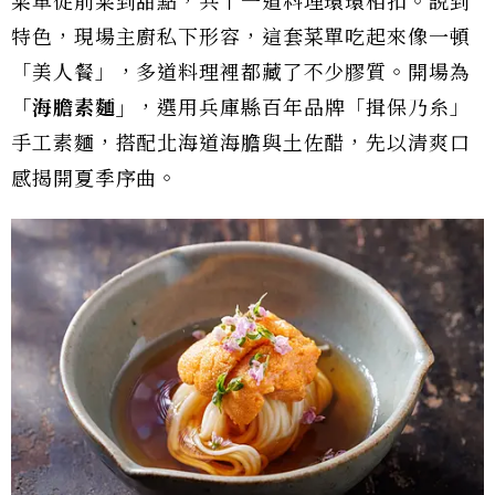
菜單從前菜到甜點，共十一道料理環環相扣。說到
特色，現場主廚私下形容，這套菜單吃起來像一頓
「美人餐」，多道料理裡都藏了不少膠質。開場為
「海膽素麵」
，選用兵庫縣百年品牌「揖保乃糸」
手工素麵，搭配北海道海膽與土佐醋，先以清爽口
感揭開夏季序曲。