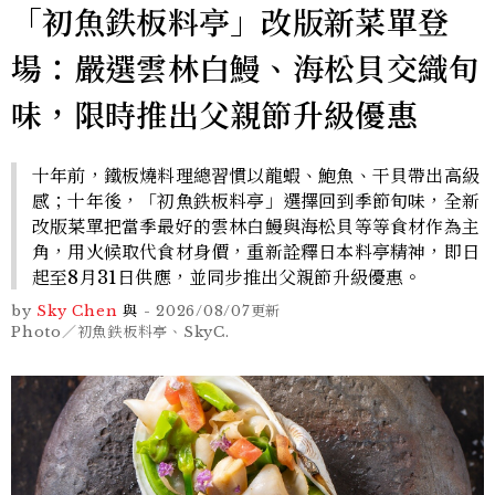
「初魚鉄板料亭」改版新菜單登
場：嚴選雲林白鰻、海松貝交織旬
味，限時推出父親節升級優惠
十年前，鐵板燒料理總習慣以龍蝦、鮑魚、干貝帶出高級
感；十年後，「初魚鉄板料亭」選擇回到季節旬味，全新
改版菜單把當季最好的雲林白鰻與海松貝等等食材作為主
角，用火候取代食材身價，重新詮釋日本料亭精神，即日
起至8月31日供應，並同步推出父親節升級優惠。
by
Sky Chen
與
-
2026/08/07
更新
Photo／初魚鉄板料亭、SkyC.