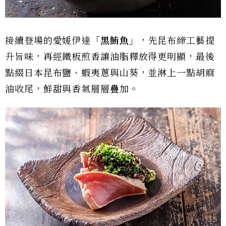
接續登場的愛媛伊達
「黑鮪魚」
，先昆布締工藝提
升旨味，再經鐵板煎香讓油脂釋放得更明顯，最後
點綴日本昆布鹽、蝦夷蔥與山葵，並淋上一點胡麻
油收尾，鮮甜與香氣層層疊加。