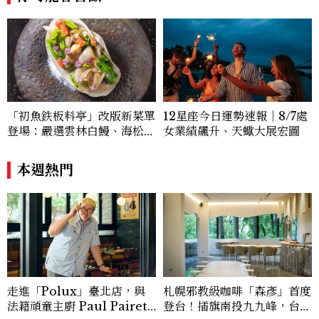
12星座今日運勢速報｜8/7處
「初魚鉄板料亭」改版新菜單
女業績飆升、天蠍大展宏圖
登場：嚴選雲林白鰻、海松貝
交織旬味，限時推出父親節升
級優惠
本週熱門
走進「Polux」臺北店，與
札幌邪教級咖啡「森彥」首度
法籍頑童主廚 Paul Pairet
登台！插旗南投九九峰，台灣