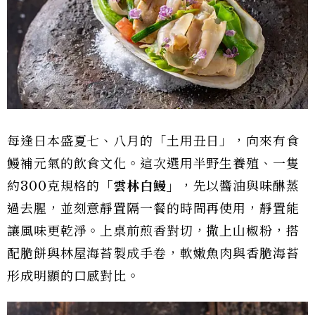
每逢日本盛夏七、八月的「土用丑日」，向來有食
鰻補元氣的飲食文化。這次選用半野生養殖、一隻
約300克規格的
「雲林白鰻」
，先以醬油與味醂蒸
過去腥，並刻意靜置隔一餐的時間再使用，靜置能
讓風味更乾淨。上桌前煎香對切，撒上山椒粉，搭
配脆餅與林屋海苔製成手卷，軟嫩魚肉與香脆海苔
形成明顯的口感對比。