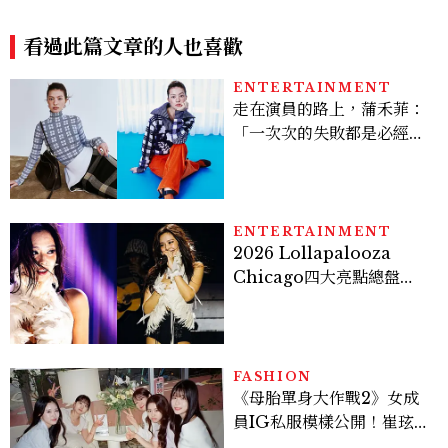
對談：「我不做妥協的美味」
限定咖啡、絕美雪墨空間必訪
看過此篇文章的人也喜歡
ENTERTAINMENT
走在演員的路上，蒲禾菲：
「一次次的失敗都是必經過
程，必須要經過那些練習，
才能做得好。」
ENTERTAINMENT
2026 Lollapalooza
Chicago四大亮點總盤
點， JENNIE、 CORTIS
登台，K-POP擄獲全球！
FASHION
《母胎單身大作戰2》女成
員IG私服模樣公開！崔玹諝
溫柔系歐膩粉絲飆漲、金秀