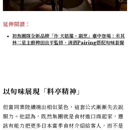
延伸閱讀：
初魚團隊全新品牌「作 天麩羅・割烹」臺中登場：米其
林二星主廚稗田良平監修、清酒Pairing搭配旬味套餐
以旬味展現「料亭精神」
但當同業陸續端出相似菜色，這套公式漸漸失去說
服力。他認為，既然集團就是食材進口商起家，應
該有能力把更多日本當季食材介紹給客人，而不是