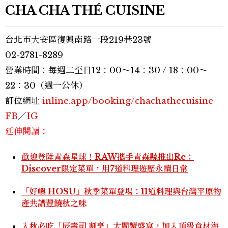
CHA CHA THÉ CUISINE
台北市大安區復興南路一段219巷23號
02-2781-8289
營業時間：每週二至日12：00～14：30 / 18：00～
22：30（週一公休）
訂位網址
inline.app/booking/chachathecuisine
FB
／
IG
延伸閱讀：
歡迎登陸青森星球！RAW攜手青森縣推出Re：
Discover限定菜單，用7道料理遊歷永續日常
「好嶼 HOSU」秋季菜單登場：11道料理與台灣平原物
產共譜豐饒秋之味
入秋必吃「辰壽司 割烹」大閘蟹盛宴，加入頂級食材海