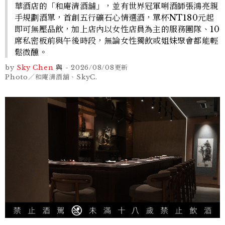
華酒店的「和庵清酒舖」，並有世界冠軍唎酒師張鴻亮親
手規劃酒單，首創五行礦石心情選酒，單杯NT180元起
即可無壓品飲，加上店內以女性店員為主的服務團隊、10
席私密板前與午後時段，無論女性獨飲或姐妹聚會都能輕
鬆微醺。
by
Sky Chen
與
-
2026/08/08
更新
Photo／和庵清酒舖、SkyC.