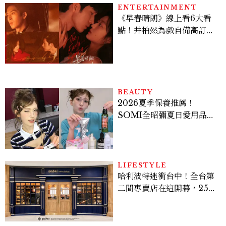
ENTERTAINMENT
《早春晴朗》線上看6大看
點！井柏然為戲自備高訂，
孫千苦等地下戀轉正，雨夜
激吻獲讚慾感天花板
BEAUTY
2026夏季保養推薦！
SOMI全昭彌夏日愛用品公
開，防曬、護髮、止汗、頭
皮保養10款好物一次看
LIFESTYLE
哈利波特迷衝台中！全台第
二間專賣店在這開幕，25週
年限定周邊、托特包太值得
入手