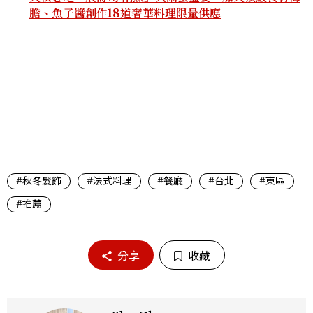
膽、魚子醬創作18道奢華料理限量供應
#秋冬髮飾
#法式料理
#餐廳
#台北
#東區
#推薦
分享
收藏