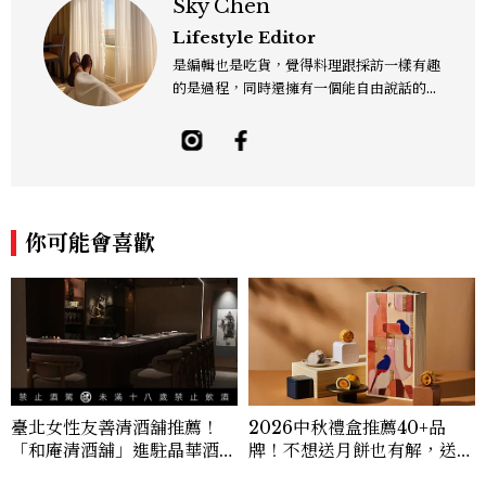
Sky Chen
Lifestyle Editor
是編輯也是吃貨，覺得料理跟採訪一樣有趣
的是過程，同時還擁有一個能自由說話的地
方「食事，365日」。工作內容橫跨紙本雜
誌與數位平台，主要企劃與撰寫美食、美
酒、設計與旅遊文化，作品有風格空間、主
廚對談等等專題，以及旅遊特輯、設計師深
度採訪。可以用觀點寫字，也習慣用一點距
離看世界。Contact: sky_chen@mctw.
你可能會喜歡
com.tw
臺北女性友善清酒舖推薦！
2026中秋禮盒推薦40+品
「和庵清酒舖」進駐晶華酒
牌！不想送月餅也有解，送長
店：首創五行心情選酒、單杯
輩、送客戶一次挑