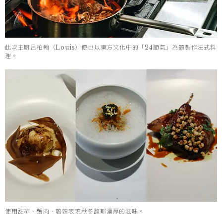
此次主廚呂柏翰（Louis）便也以東方文化中的「24節氣」為題製作法式料
理。
使用甜柿、蟹肉、鵪鶉表現秋冬馥郁濃厚的滋味。