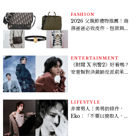
FASHION
2026 父親節禮物推薦！商
務爸爸必收皮件、包款與鞋
履一次看
ENTERTAINMENT
《財閥 X 刑警2》好看嗎？
安普賢對決最帥反派俞承
豪，鄭恩彩接棒女主，開專
機、刷黑卡，用錢輾壓罪犯
的陳利手回來了，這次能玩
多大？
LIFESTYLE
非常男人｜美男的條件，
Eko：「不要以貌取人，內
在與外在同樣重要。」