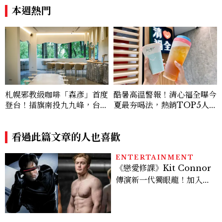
180元起輕鬆微醺
本週熱門
札幌邪教級咖啡「森彥」首度
酷暑高溫警報！清心福全曝今
登台！插旗南投九九峰，台灣
夏最夯喝法，熱銷TOP5人氣
限定咖啡、絕美雪墨空間必訪
飲品一次看
看過此篇文章的人也喜歡
ENTERTAINMENT
《戀愛修課》Kit Connor
傳演新一代獨眼龍！加入新
版《X戰警》，可望搭檔
Sadie Sink