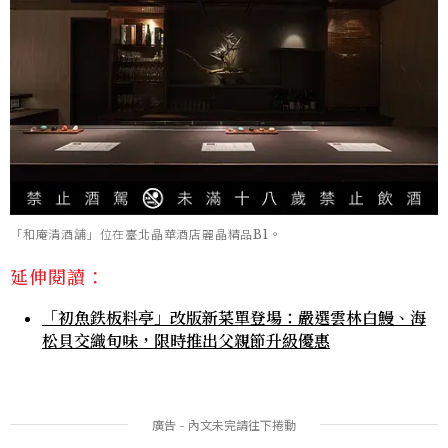
「和庵清酒舖」位在臺北晶華酒店麗晶精品B1。
延伸閱讀：
「初魚鉄板料亭」改版新菜單登場：嚴選雲林白鰻、海
松貝交織旬味，限時推出父親節升級優惠