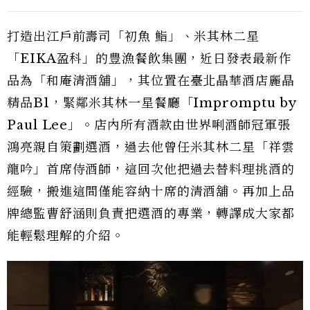
打造出江戶前壽司「初魚 鮨」、米其林二星
「EIKA盈科」的豊漁餐飲集團，近日發表最新作
品為「和庵清酒舖」，其位置在臺北晶華酒店麗晶
精品B1，緊鄰米其林一星餐廳「Impromptu by
Paul Lee」。店內所有酒款由世界唎酒師冠軍張
鴻亮親自策劃選酒，過去他曾任米其林二星「祥雲
龍吟」首席侍酒師，這回次他把過去替料理挑酒的
經驗，搬進這間僅能容納十席的清酒舖。再加上品
牌總監曹舒涵則負責把選酒的專業，轉譯成大家都
能輕鬆理解的介紹。