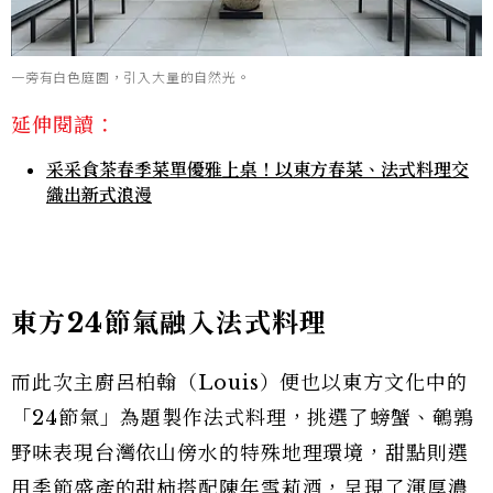
一旁有白色庭園，引入大量的自然光。
延伸閱讀：
采采食茶春季菜單優雅上桌！以東方春菜、法式料理交
織出新式浪漫
東方24節氣融入法式料理
而此次主廚呂柏翰（Louis）便也以東方文化中的
「24節氣」為題製作法式料理，挑選了螃蟹、鵪鶉
野味表現台灣依山傍水的特殊地理環境，甜點則選
用季節盛產的甜柿搭配陳年雪莉酒，呈現了渾厚濃