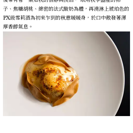
後帶有著一葉知秋的恬靜與淡泊， 取用秋季盛產的柿
子、焦糖胡桃、綿密的法式酸奶為體，再澆淋上琥珀色的
PX級雪莉酒為初來乍到的秋意暖暖身，於口中散發著渾
厚香醇氣息。