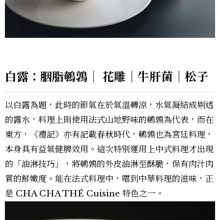
白露：胭脂鵪鶉｜ 花雕｜牛肝菌｜松子
以白露為題，此時的節氣在於氣溫轉涼，水氣凝結成剔透
的露水，料理上則使用法式山地野味的鵪鶉為代表，而在
東方，《禮記》亦有記載春秋時代，鵪鶉也為宮廷料理，
本身具有益氣健脾效用。這次特別運用上中式料理才出現
的「油淋技巧」，將鵪鶉的外皮油淋至酥脆，保有肉汁肉
質的鮮嫩度。能在法式料理中，嚐到中華料理的滋味，正
是 CHA CHA THÉ Cuisine 特色之一。