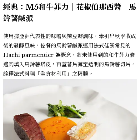
經典：M5和牛菲力｜花椒伯那西醬｜馬
鈴薯鹹派
使用據亞洲代表性的味噌與辣豆瓣調味，牽引出秋季收成
後的發酵風味，佐餐的馬鈴薯鹹派運用法式佳餚常見的
Hachi parmentier 為概念，將未使用到的和牛菲力修
邊肉填入馬鈴薯塔皮，再蓋著片薄至透明的馬鈴薯切片，
詮釋法式料理「全食材利用」之精髓。