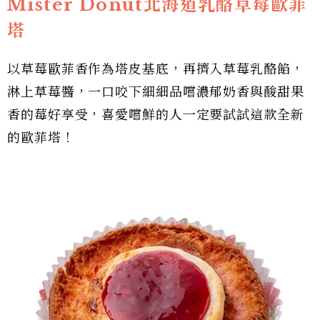
Mister Donut北海道乳酪草莓歐菲
塔
以草莓歐菲香作為塔皮基底，再擠入草莓乳酪餡，
淋上草莓醬，一口咬下細細品嚐濃郁奶香與酸甜果
香的莓好享受，喜愛嚐鮮的人一定要試試這款全新
的歐菲塔！