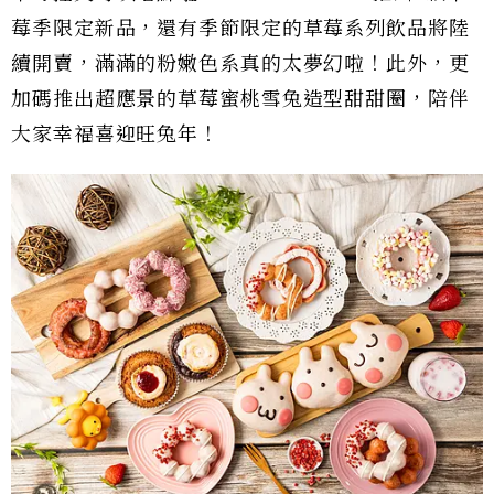
莓季限定新品，還有季節限定的草莓系列飲品將陸
續開賣，滿滿的粉嫩色系真的太夢幻啦！此外，更
加碼推出超應景的草莓蜜桃雪兔造型甜甜圈，陪伴
大家幸福喜迎旺兔年！