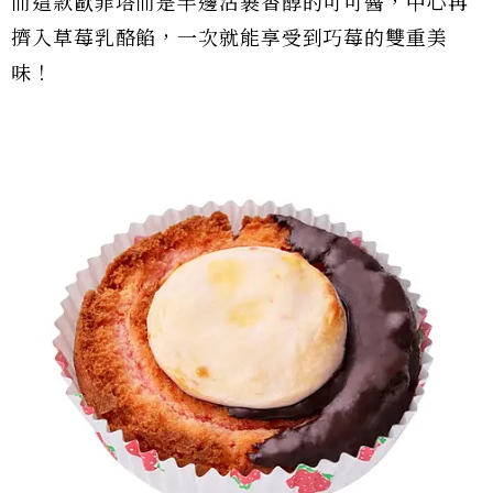
而這款歐菲塔而是半邊沾裹香醇的可可醬，中心再
擠入草莓乳酪餡，一次就能享受到巧莓的雙重美
味！