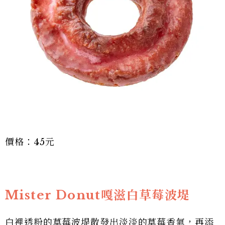
價格：45元
Mister Donut嘎滋白草莓波堤
白裡透粉的草莓波堤散發出淡淡的草莓香氣，再添