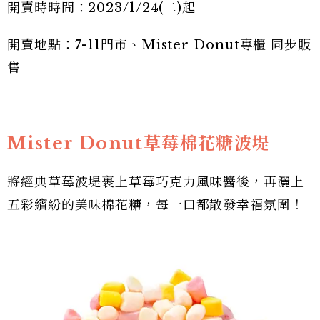
開賣時時間：2023/1/24(二)起
開賣地點：7-11門市、Mister Donut專櫃 同步販
售
Mister Donut草莓棉花糖波堤
將經典草莓波堤裹上草莓巧克力風味醬後，再灑上
五彩繽紛的美味棉花糖，每一口都散發幸福氛圍！