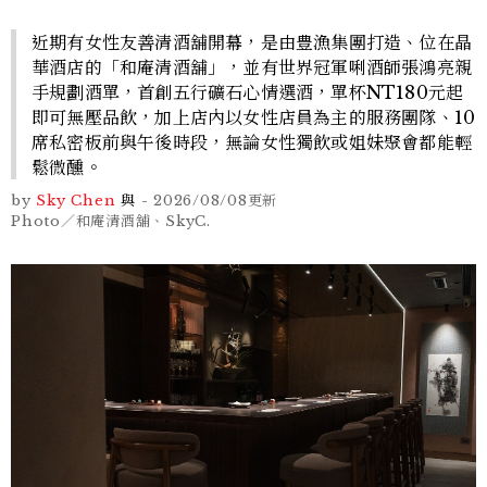
近期有女性友善清酒舖開幕，是由豊漁集團打造、位在晶
華酒店的「和庵清酒舖」，並有世界冠軍唎酒師張鴻亮親
手規劃酒單，首創五行礦石心情選酒，單杯NT180元起
即可無壓品飲，加上店內以女性店員為主的服務團隊、10
席私密板前與午後時段，無論女性獨飲或姐妹聚會都能輕
鬆微醺。
by
Sky Chen
與
-
2026/08/08
更新
Photo／和庵清酒舖、SkyC.