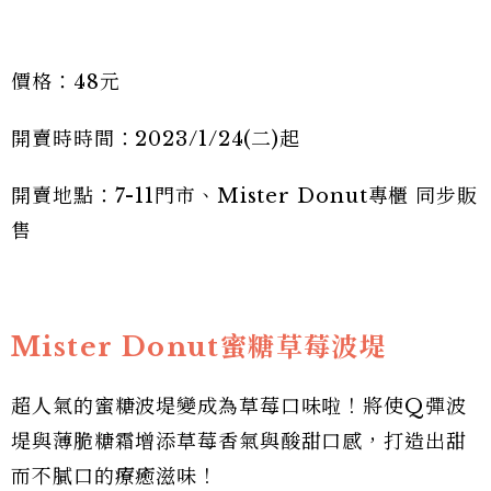
價格：48元
開賣時時間：2023/1/24(二)起
開賣地點：7-11門市、Mister Donut專櫃 同步販
售
Mister Donut蜜糖草莓波堤
超人氣的蜜糖波堤變成為草莓口味啦！將使Q彈波
堤與薄脆糖霜增添草莓香氣與酸甜口感，打造出甜
而不膩口的療癒滋味！