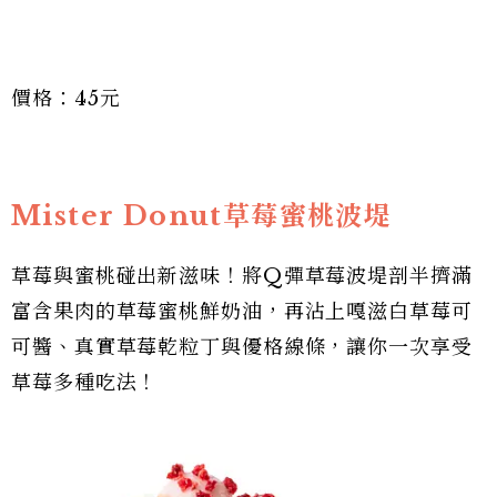
價格：45元
Mister Donut
草莓蜜桃波堤
草莓與蜜桃碰出新滋味！將Q彈草莓波堤剖半擠滿
富含果肉的草莓蜜桃鮮奶油，再沾上嘎滋白草莓可
可醬、真實草莓乾粒丁與優格線條，讓你一次享受
草莓多種吃法！