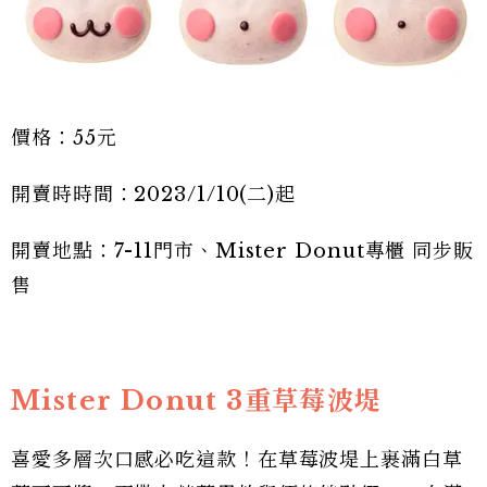
價格：55元
開賣時時間：2023/1/10(二)起
開賣地點：7-11門市、Mister Donut專櫃 同步販
售
Mister Donut 3重草莓波堤
喜愛多層次口感必吃這款！在草莓波堤上裹滿白草