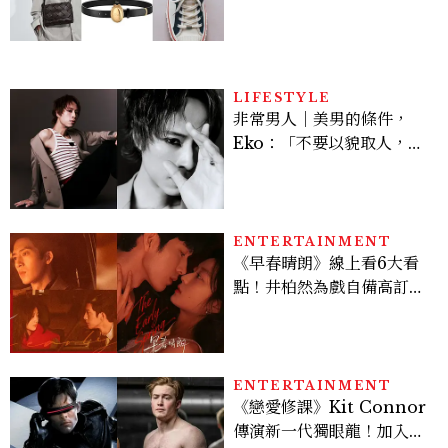
LIFESTYLE
非常男人｜美男的條件，
Eko：「不要以貌取人，內
在與外在同樣重要。」
ENTERTAINMENT
《早春晴朗》線上看6大看
點！井柏然為戲自備高訂，
孫千苦等地下戀轉正，雨夜
激吻獲讚慾感天花板
ENTERTAINMENT
《戀愛修課》Kit Connor
傳演新一代獨眼龍！加入新