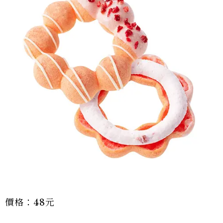
價格：48元