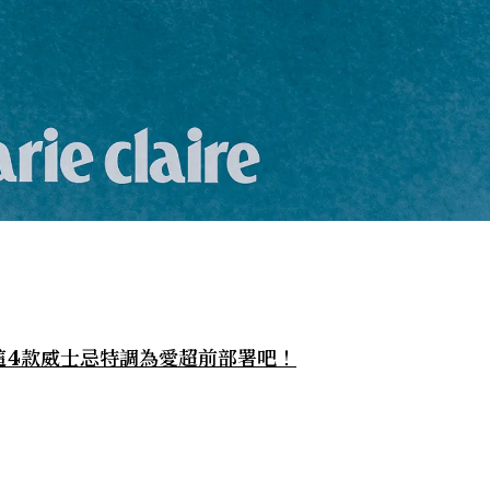
。
這4款威士忌特調為愛超前部署吧！