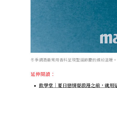
冬季調酒最常用香料呈現聖誕節慶的繽紛溫暖
延伸閱讀：
飲學堂｜夏日戀情耍浪漫之前，就用