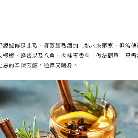
起源據傳是北歐，將蒸餾烈酒加上熱水來驅寒，但流傳
入檸檬、蜂蜜以及八角、肉桂等香料，做法簡單，只需
士忌的辛辣芳醇，通鼻又暖身。