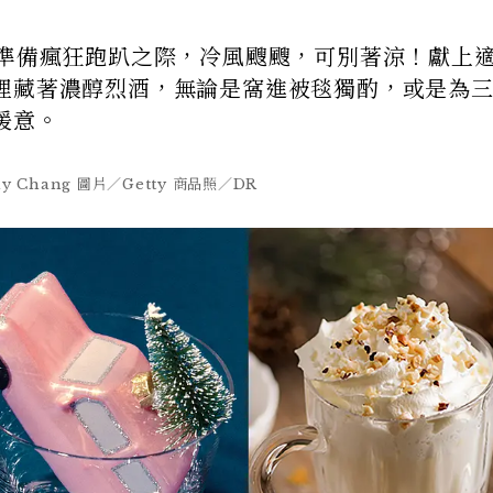
，準備瘋狂跑趴之際，冷風颼颼，可別著涼！獻上
裡藏著濃醇烈酒，無論是窩進被毯獨酌，或是為
暖意。
 Chang 圖片／Getty 商品照／DR