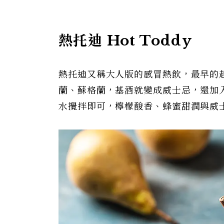
熱托迪 Hot Toddy
熱托迪又稱大人版的感冒熱飲，最早的
蘭、蘇格蘭，基酒就變成威士忌，還加
水攪拌即可，檸檬酸香、蜂蜜甜潤與威