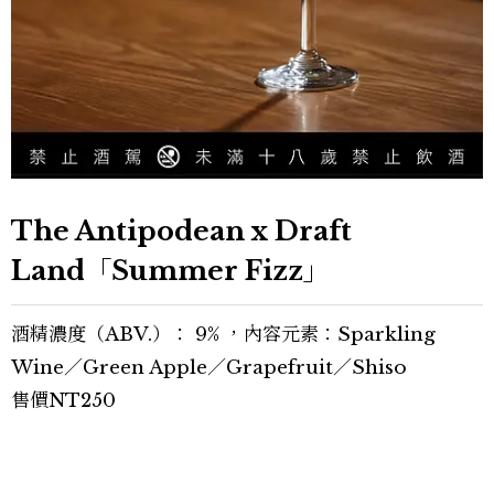
The Antipodean x Draft
Land「Summer Fizz」
酒精濃度（ABV.）： 9% ，內容元素：Sparkling
Wine／Green Apple／Grapefruit／Shiso
售價NT250