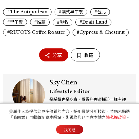
#The Antipodean
#澳式早午餐
#台北
#早午餐
#推薦
#聯名
#Draft Land
#RUFOUS Coffee Roaster
#Cypress & Chestnut
分享
收藏
Sky Chen
Lifestyle Editor
是編輯也是吃貨，覺得料理跟採訪一樣有趣
的是過程，同時還擁有一個能自由說話的地
美麗佳人為提供您更多優質的內容，採用網站分析技術。若您未點選
方「食事，365日」。工作內容橫跨紙本雜
「我同意」而繼續瀏覽本網站，則視為您已同意本站之
隱私權政策
。
誌與數位平台，主要企劃與撰寫美食、美
酒、設計與旅遊文化，作品有風格空間、主
我同意
廚對談等等專題，以及旅遊特輯、設計師深
度採訪。可以用觀點寫字，也習慣用一點距