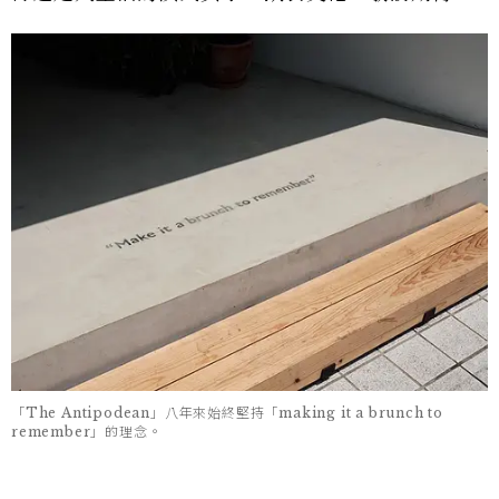
「The Antipodean」八年來始終堅持「making it a brunch to
remember」的理念。