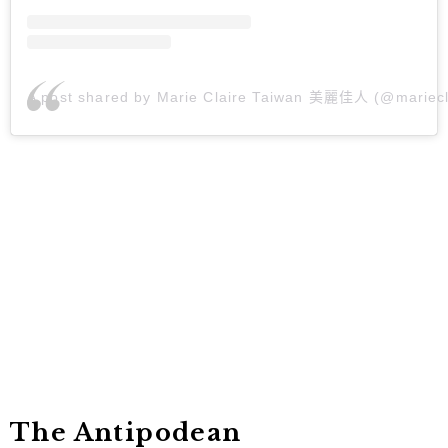
A post shared by Marie Claire Taiwan 美麗佳人 (@mariecl
The Antipodean