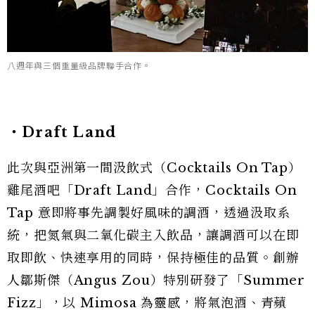
八週年與三個重量級品牌聯手合作。
・Draft Land
此次與亞洲第一間汲飲式（Cocktails On Tap）
雞尾酒吧「Draft Land」合作，Cocktails On
Tap 意即將事先調製好風味的調酒，透過汲取系
統，把氮氣與二氧化碳主入飲品，讓調酒可以在即
取即飲、快速享用的同時，保持極佳的品質。創辦
人鄒斯傑（Angus Zou）特別研發了「Summer
Fizz」，以 Mimosa 為靈感，將氣泡酒、青蘋