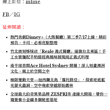
線上訂位：
inline
FB
／
IG
延伸閱讀：
熱門美劇Disney+《大熊餐廳》第三季7/17上線，精彩
預告、卡司、必看亮點整理
竹北彼刻姊妹店「Reale 義式餐廳」插旗台北東區！手
工水管麵配羊奶酪經典風味展現純正義式料理
南半球首間Ace Hotel Sydney 開幕！深入刻畫澳洲
文化、風土於空間之中
極限運動天堂—紐西蘭北島「羅托路亞」，探索地底藍
光螢火蟲洞、空中飛索穿越原始叢林
全球最大的奇異果品牌 ZESPRI® 產線大開箱，帶你一
窺營養小金礦多個秘密基地