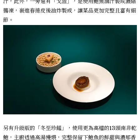
汁，此外，一旁還有「戈渣」，是使用鮑魚滷汁製成濃縮
醬凍，裹進春捲皮後油炸製成，讓菜品更加完整且富有細
節。
另有升級版的「冬至珍饈」，使用更為高檔的13頭南非乾
鮑，主廚透過高湯慢煨，完整保留下鮑魚的鮮甜與濃郁香