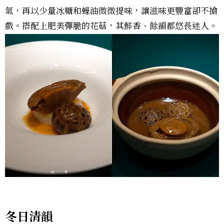
氣，再以少量冰糖和蠔油微微提味，讓滋味更豐富卻不搶
戲。搭配上肥美彈脆的花菇，其鮮香、餘韻都悠長迷人。
冬日清韻