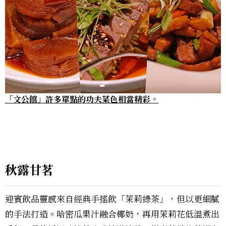
「文公館」許多單點的功夫菜色相當精彩。
秋露甘茗
迎賓飲品靈感來自經典手搖飲「茉莉綠茶」，但以更細膩
的手法打造。哈密瓜果汁融合椰奶，再用茉莉花低溫煮出