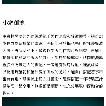
小寒御寒
主廚林昊語的外婆總愛親手製作米食和醃漬醬菜，這份記
憶也成為這道菜的靈感。將伊比利豬梅花先用腐乳醬醃漬
入味，再低溫舒肥，最後以炭火封住肉汁與脂香，再刷上
花雕酒和鮮奶油調製的醬汁，炭烤的煙燻香、豬肉的濃厚
豐腴成為最迷人的搭配，一旁還有炭烤絲瓜、醃漬蘿蔔，
以及用野薑花和薑汁鳳梨製成的脆片，能自由搭配著享用
富有食趣，最後撒上羽衣甘藍粉，還要搭配一杯特製薑汁
鳳梨酒一起享用，無處都是細節，也充分展現中西融合的
趣味。