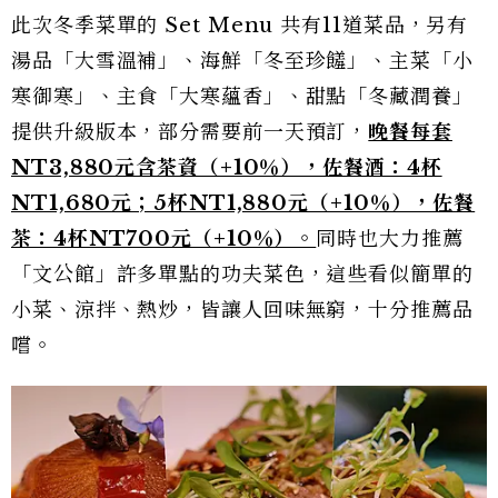
此次冬季菜單的 Set Menu 共有11道菜品，另有
湯品「大雪溫補」、海鮮「冬至珍饈」、主菜「小
寒御寒」、主食「大寒蘊香」、甜點「冬藏潤養」
提供升級版本，部分需要前一天預訂，
晚餐每套
NT3,880元含茶資（+10％），佐餐酒：4杯
NT1,680元；5杯NT1,880元（+10％），佐餐
茶：4杯NT700元（+10％）。
同時也大力推薦
「文公館」許多單點的功夫菜色，這些看似簡單的
小菜、涼拌、熱炒，皆讓人回味無窮，十分推薦品
嚐。