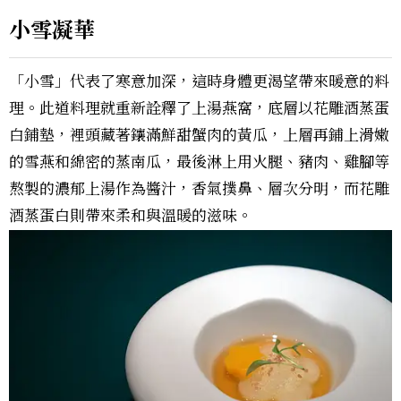
小雪凝華
「小雪」代表了寒意加深，這時身體更渴望帶來暖意的料
理。此道料理就重新詮釋了上湯燕窩，底層以花雕酒蒸蛋
白鋪墊，裡頭藏著鑲滿鮮甜蟹肉的黃瓜，上層再鋪上滑嫩
的雪燕和綿密的蒸南瓜，最後淋上用火腿、豬肉、雞腳等
熬製的濃郁上湯作為醬汁，香氣撲鼻、層次分明，而花雕
酒蒸蛋白則帶來柔和與溫暖的滋味。