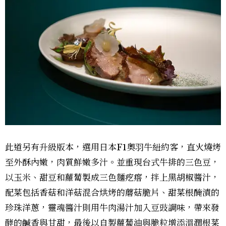
此道另有升級版本，選用日本F1奧羽牛紐約客，直火燒烤
至外酥內嫩，肉質鮮嫩多汁。並重現台式牛排的三色豆，
以玉米、甜豆和蘿蔔製成三色麵疙瘩，拌上黑胡椒醬汁，
配菜包括香菇和洋菇混合烘烤的蘑菇脆片、甜菜根醃漬的
珍珠洋蔥，靈魂醬汁則用牛肉湯汁加入豆豉調味，帶來發
酵的鹹香與甘甜，最後以自製蘿蔔油與脆粒增添溫潤根菜