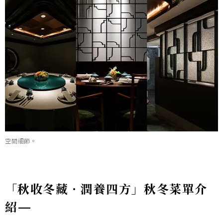
空間細節。
「秋收冬藏．潤養四方」秋冬菜單介
紹—