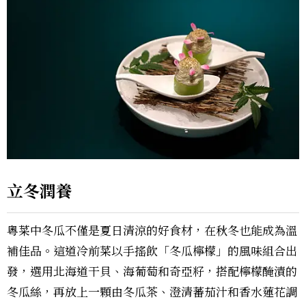
立冬潤養
粵菜中冬瓜不僅是夏日清涼的好食材，在秋冬也能成為溫
補佳品。這道冷前菜以手搖飲「冬瓜檸檬」的風味組合出
發，選用北海道干貝、海葡萄和奇亞籽，搭配檸檬醃漬的
冬瓜絲，再放上一顆由冬瓜茶、澄清蕃茄汁和香水蓮花調