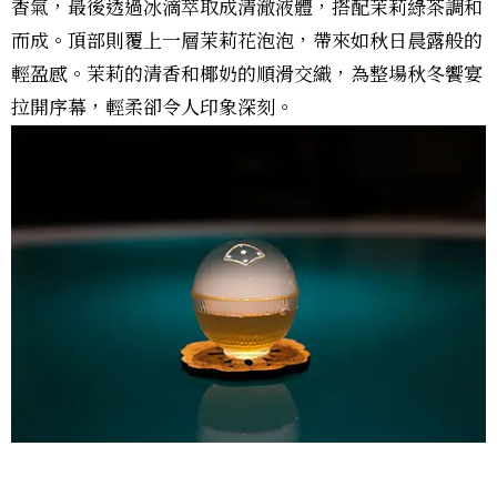
香氣，最後透過冰滴萃取成清澈液體，搭配茉莉綠茶調和
而成。頂部則覆上一層茉莉花泡泡，帶來如秋日晨露般的
輕盈感。茉莉的清香和椰奶的順滑交織，為整場秋冬饗宴
拉開序幕，輕柔卻令人印象深刻。