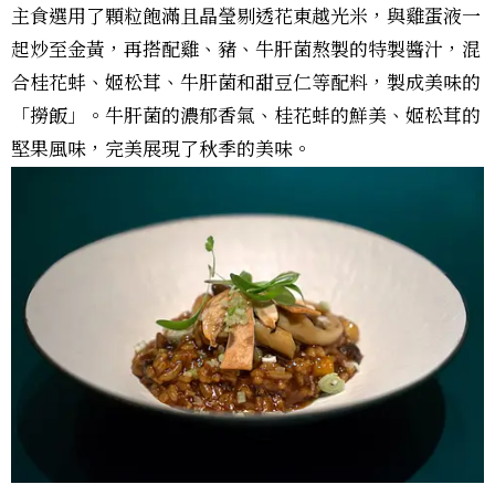
主食選用了顆粒飽滿且晶瑩剔透花東越光米，與雞蛋液一
起炒至金黃，再搭配雞、豬、牛肝菌熬製的特製醬汁，混
合桂花蚌、姬松茸、牛肝菌和甜豆仁等配料，製成美味的
「撈飯」。牛肝菌的濃郁香氣、桂花蚌的鮮美、姬松茸的
堅果風味，完美展現了秋季的美味。