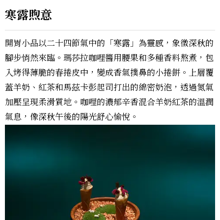
寒露煦意
開胃小品以二十四節氣中的「寒露」為靈感，象徵深秋的
腳步悄然來臨。瑪莎拉咖哩醬用腰果和多種香料熬煮，包
入烤得薄脆的春捲皮中，變成香氣撲鼻的小捲餅。上層覆
蓋羊奶、紅茶和馬茲卡彭起司打出的綿密奶泡，透過氮氣
加壓呈現柔滑質地。咖哩的濃郁辛香混合羊奶紅茶的溫潤
氣息，像深秋午後的陽光舒心愉悅。