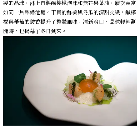
製的晶球，淋上自製鹹檸檬泡沫和無花果葉油，層次豐富
如同一片翠綠池塘。干貝的鮮美與冬瓜的清甜交織，鹹檸
檬與蕃茄的酸香提升了整體風味，清新爽口，晶球輕輕劃
開時，也揭幕了冬日到來。