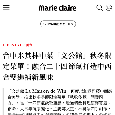
#2026裙襬澎澎RUN
LIFESTYLE
美食
台中米其林中菜「文公館」秋冬限
定菜單：融合二十四節氣打造中西
合璧進補新風味
「文公館 La Maison de Win」再度以創意詮釋中西融
合美學，推出秋冬季節限定菜單「秋收冬藏．潤養四
方」，從二十四節氣汲取靈感，透過精緻料理演繹寒露、
霜降、大雪等時序變化。主廚蔣文正、林昊語四手創作，
融合法式細膩與中式深厚底蘊，並結合港式糖水、台式飲