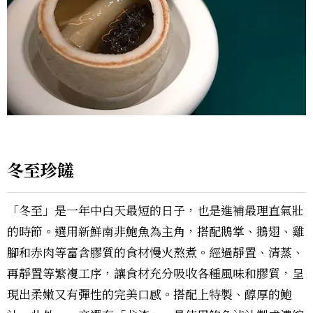
冬至珍饈
「冬至」是一年中白天最短的日子，也是進補最理直氣壯
的時節。選用新鮮南非鮑魚為主角，搭配鵝掌、鵝翅、雞
腳和赤肉等富含膠質的食材慢火熬煮。經過靜置、清蒸、
再靜置等繁複工序，讓食材充分吸收各種風味和膠質，呈
現出柔嫩又有彈性的完美口感。搭配上特製、醇厚的鮑