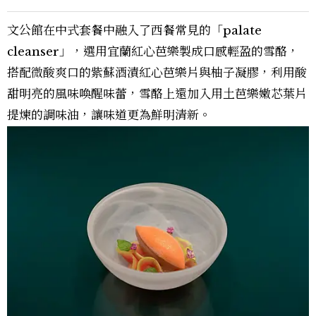
文公館在中式套餐中融入了西餐常見的「palate
cleanser」，選用宜蘭紅心芭樂製成口感輕盈的雪酪，
搭配微酸爽口的紫蘇酒漬紅心芭樂片與柚子凝膠，利用酸
甜明亮的風味喚醒味蕾，雪酪上還加入用土芭樂嫩芯葉片
提煉的調味油，讓味道更為鮮明清新。